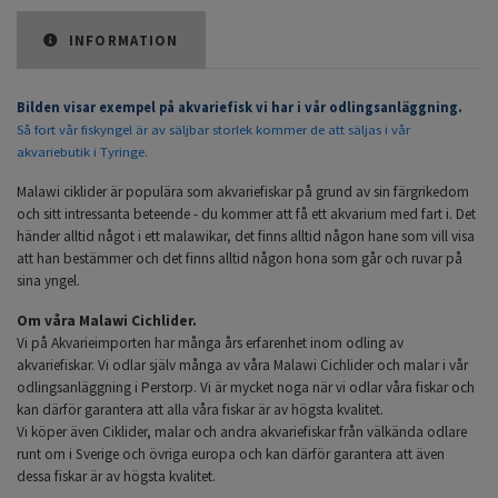
INFORMATION
Bilden visar exempel på akvariefisk vi har i vår odlingsanläggning.
Så fort vår fiskyngel är av säljbar storlek kommer de att säljas i vår
akvariebutik i Tyringe.
Malawi ciklider är populära som akvariefiskar på grund av sin färgrikedom
och sitt intressanta beteende - du kommer att få ett akvarium med fart i. Det
händer alltid något i ett malawikar, det finns alltid någon hane som vill visa
att han bestämmer och det finns alltid någon hona som går och ruvar på
sina yngel.
Om våra Malawi Cichlider.
Vi på Akvarieimporten har många års erfarenhet inom odling av
akvariefiskar. Vi odlar själv många av våra Malawi Cichlider och malar i vår
odlingsanläggning i Perstorp. Vi är mycket noga när vi odlar våra fiskar och
kan därför garantera att alla våra fiskar är av högsta kvalitet.
Vi köper även Ciklider, malar och andra akvariefiskar från välkända odlare
runt om i Sverige och övriga europa och kan därför garantera att även
dessa fiskar är av högsta kvalitet.