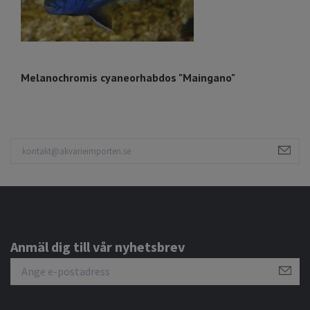
Melanochromis cyaneorhabdos "Maingano"
O
Anmäl dig till vår nyhetsbrev