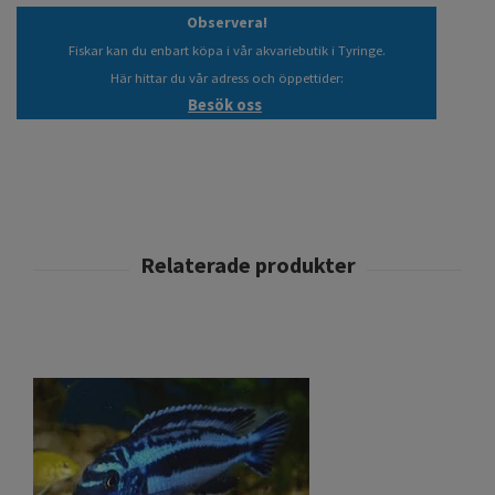
Observera!
Fiskar kan du enbart köpa i vår akvariebutik i Tyringe.
Här hittar du vår adress och öppettider:
Besök oss