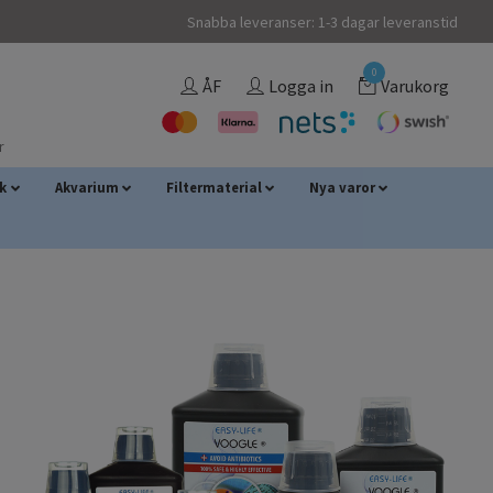
Snabba leveranser: 1-3 dagar leveranstid
0
ÅF
Logga in
Varukorg
r
sk
Akvarium
Filtermaterial
Nya varor