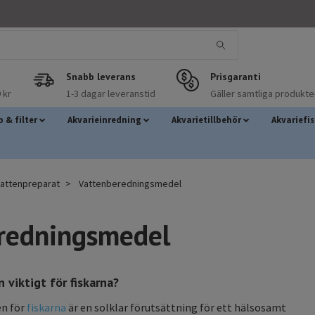
Snabb leverans
Prisgaranti
 kr
1-3 dagar leveranstid
Gäller samtliga produkte
 & filter
Akvarieinredning
Akvarietillbehör
Akvariefi
vattenpreparat
Vattenberedningsmedel
redningsmedel
n viktigt för fiskarna?
en för
fiskarna
är en solklar förutsättning för ett hälsosamt