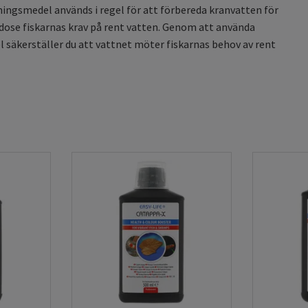
ningsmedel används i regel för att förbereda kranvatten för
odose fiskarnas krav på rent vatten. Genom att använda
säkerställer du att vattnet möter fiskarnas behov av rent
ckligt rent för akvarium?
r ju rent? Ja, kommunalt kranvatten i Sverige är oftast (men
ör mänsklig konsumtion men vattnet kan fortfarande innehålla
er och andra ämnen som inte uppskattas av våra vattenlevande
vande djur är känsligare än andra och ingen fisk vill leva i
nberedningsmedel till akvarium hjälper till att ta bort
är särskilt viktigt om du har vatten från egen brunn, där
ja sig från kommunalt vatten.
kommunalt vatten och vatten från egen brunn
 som utförts av Socialstyrelsen upptäcktes höga halter av
xempel bakterier, vilket var den vanligaste orsaken till dåligt