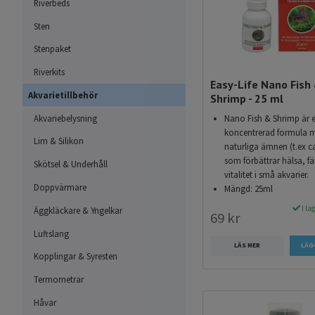
Hos Akvarieimporten erb
Riverbeds
förbättra vattnet i dit
Sten
Easy-Life AquaMa
Stenpaket
vattenkonditione
Riverkits
och ammoniak.
Easy-Life Nano Fish
Akvarietillbehör
Shrimp - 25 ml
Easy-Life Catapp
utan att färga va
Akvariebelysning
Nano Fish & Shrimp är 
koncentrerad formula 
Easy-Life Voogle
Lim & Silikon
naturliga ämnen (t.ex c
använda antibioti
som förbättrar hälsa, f
Skötsel & Underhåll
vitalitet i små akvarier.
Doppvärmare
Mängd: 25ml
Vattenberedningsmed
I la
Äggkläckare & Yngelkar
69 kr
Vattenberedningsmedel 
Luftslang
doserat för den nya va
LÄS MER
Preparaten neutraliser
Kopplingar & Syresten
och nitrat med mera. Me
Termometrar
exempel kan det även re
Håvar
slemhinnor och gälar. V