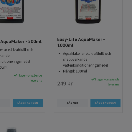
Easy-Life AquaMaker -
e AquaMaker - 500ml
1000ml
 är ett kraftfullt och
AquaMaker är ett kraftfullt och
rkande
snabbverkande
nditioneringsmedel
vattenkonditioneringsmedel
00ml
Mängd: 1000ml
I lager - omgående
I lager - omgående
leverans
249 kr
leverans
LÄS MER
R