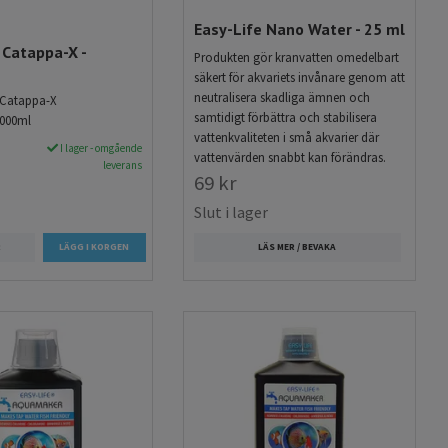
Easy-Life Nano Water - 25 ml
 Catappa-X -
Produkten gör kranvatten omedelbart
säkert för akvariets invånare genom att
neutralisera skadliga ämnen och
e Catappa-X
samtidigt förbättra och stabilisera
000ml
vattenkvaliteten i små akvarier där
I lager - omgående
vattenvärden snabbt kan förändras.
leverans
69 kr
Slut i lager
R
LÄS MER / BEVAKA