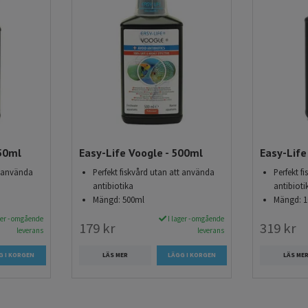
gsmedel hos Akvarieimporten
sortiment av vattenberedningsmedel som hjälper dig att skapa
ljö för dina fiskar. Hos oss får du:
över 699 kr
å 1-3 dagar
odukter för både söt- och saltvattensakvarier
250ml
Easy-Life Voogle - 500ml
Easy-Life
t använda
Perfekt fiskvård utan att använda
Perfekt f
antibiotika
antibioti
Mängd: 500ml
Mängd: 1
ger - omgående
I lager - omgående
179 kr
319 kr
leverans
leverans
LÄS MER
LÄS ME