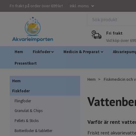
Fri frakt på order över 699 kr!
Inkl. moms
Fri frakt
Vid köp över 699
Hem
Fiskfoder
Medicin & Preparat
Akvariepump
Presentkort
Hem
Fiskmedicin och 
Hem
Fiskfoder
Vattenbe
Flingfoder
Granulat & Chips
Pellets & Sticks
Varför är rent vatte
Bottenfoder & tabletter
Friskt rent akvarievatt