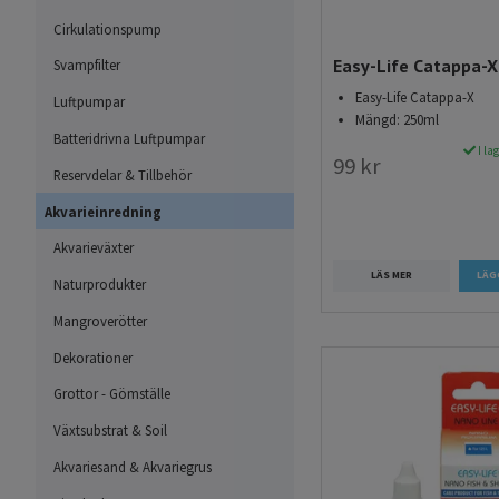
dricksvatten i både be
Cirkulationspump
var arsenik den vanliga
Easy-Life Catappa-X
Svampfilter
bergborrade brunnarna.
Easy-Life Catappa-X
Luftpumpar
nitrat och koppar.
Mängd: 250ml
Batteridrivna Luftpumpar
I la
99 kr
Vanliga föroreninga
Reservdelar & Tillbehör
Grundvattenkvaliteten 
Akvarieinredning
berggrunden ser ut och 
Akvarieväxter
enskilda avlopp och in
LÄS MER
Naturprodukter
uppstå på naturlig väg 
grundvattnet. Speciell
Mangroverötter
uran, arsenik, radon oc
Dekorationer
vattenledningar och kra
Grottor - Gömställe
bly.
Växtsubstrat & Soil
Olika typer av vat
Akvariesand & Akvariegrus