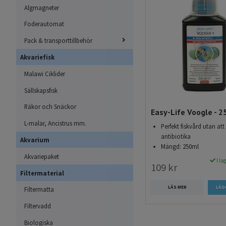
levande.
Algmagneter
Foderautomat
Köp vattenberednin
Pack & transporttillbehör
Vi erbjuder ett brett 
Akvariefisk
en trygg och hälsosam mi
Malawi Ciklider
Fri frakt vid köp 
Sällskapsfisk
Snabb leverans p
Räkor och Snäckor
Högkvalitativa pr
Easy-Life Voogle - 
L-malar, Ancistrus mm.
Perfekt fiskvård utan at
antibiotika
Akvarium
Mängd: 250ml
Akvariepaket
I la
109 kr
Filtermaterial
LÄS MER
Filtermatta
Filtervadd
Biologiska