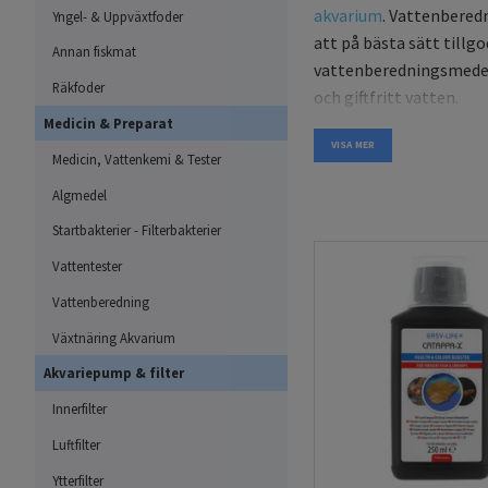
akvarium
. Vattenbered
Yngel- & Uppväxtfoder
att på bästa sätt tillg
Annan fiskmat
vattenberedningsmedel 
Räkfoder
och giftfritt vatten.
Medicin & Preparat
VISA MER
Är kranvatten tillrä
Medicin, Vattenkemi & Tester
Men vattnet ur kranen ä
Algmedel
inte alltid) lämplig f
Startbakterier - Filterbakterier
rester av klor, metall
Vattentester
varelser. Vissa vattenle
”giftigt” vatten. Vatte
Vattenberedning
oönskade ämnen, vilket 
Växtnäring Akvarium
vattenvärdena kan skil
Akvariepump & filter
Innerfilter
Skillnaden mellan 
Luftfilter
Enligt en undersökning
Ytterfilter
mikroorganismer, till e