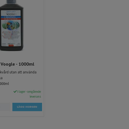
 Voogle - 1000ml
iskvård utan att använda
ka
000ml
I lager - omgående
leverans
R