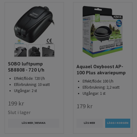
SOBO luftpump
Aquael Oxyboost AP-
SB8808 - 720 l/h
100 Plus akvariepump
Effekt/flöde: 720 l/h
Effekt/flöde: 100 l/h
Elförbrukning: 10 watt
Elförbrukning: 2,2 watt
Utgångar: 2 st
Utgångar: 1 st
199 kr
179 kr
Slut i lager
LÄS MER
LÄS MER / BEVAKA