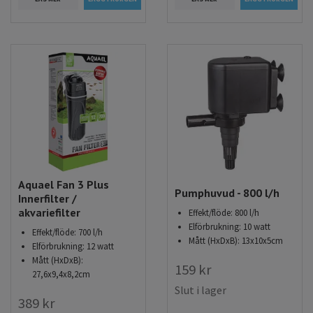
Aquael Fan 3 Plus
Pumphuvud - 800 l/h
Innerfilter /
akvariefilter
Effekt/flöde: 800 l/h
Elförbrukning: 10 watt
Effekt/flöde: 700 l/h
Mått (HxDxB): 13x10x5cm
Elförbrukning: 12 watt
Mått (HxDxB):
159 kr
27,6x9,4x8,2cm
Slut i lager
389 kr