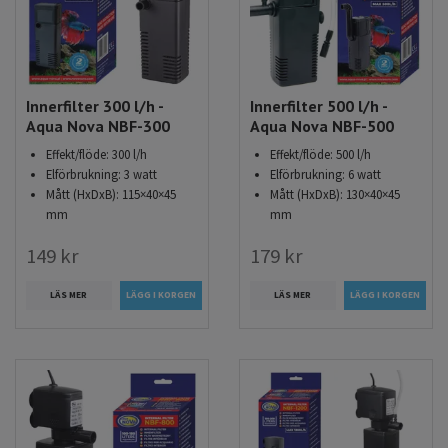
Innerfilter 300 l/h -
Innerfilter 500 l/h -
Aqua Nova NBF-300
Aqua Nova NBF-500
Effekt/flöde: 300 l/h
Effekt/flöde: 500 l/h
Elförbrukning: 3 watt
Elförbrukning: 6 watt
Mått (HxDxB): 115×40×45
Mått (HxDxB): 130×40×45
mm
mm
149 kr
179 kr
LÄS MER
LÄS MER