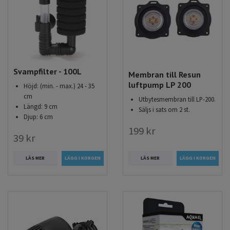
Svampfilter - 100L
Membran till Resun
luftpump LP 200
Höjd: (min. - max.) 24 - 35
cm
Utbytesmembran till LP-200.
Längd: 9 cm
Säljs i sats om 2 st.
Djup: 6 cm
199 kr
39 kr
LÄS MER
LÄS MER