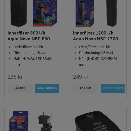
Innerfilter 800 l/h -
Innerfilter 1200 l/h -
Aqua Nova NBF-800
Aqua Nova NBF-1200
Effekt/flöde: 800 l/h
Effekt/flöde: 1200 l/h
Elförbrukning: 15 watt
Elförbrukning: 25 watt
Mått (HxDxB): 195×55x60
Mått (HxDxB): 320×55×60
mm
mm
235 kr
249 kr
LÄS MER
LÄS MER