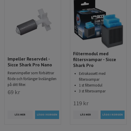
Filtermodul med
Impeller Reservdel -
filtersvampar - Sicce
Sicce Shark Pro Nano
Shark Pro
Reservimpeller som förbättrar
Extrakassett med
flöde och förlänger livslängden
filtersvampar
på ditt filter.
1 st filtermodul
69 kr
3 st filtersvampar
119 kr
LÄS MER
LÄS MER