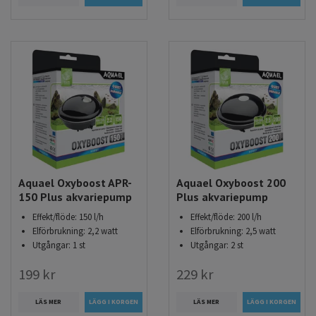
Aquael Oxyboost APR-
Aquael Oxyboost 200
150 Plus akvariepump
Plus akvariepump
Effekt/flöde: 150 l/h
Effekt/flöde: 200 l/h
Elförbrukning: 2,2 watt
Elförbrukning: 2,5 watt
Utgångar: 1 st
Utgångar: 2 st
199 kr
229 kr
LÄS MER
LÄS MER