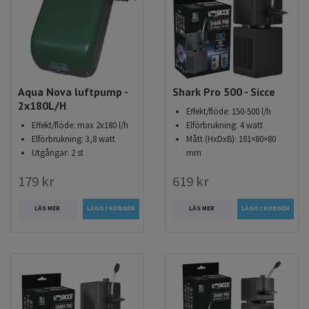
Aqua Nova luftpump -
Shark Pro 500 - Sicce
2x180L/H
Effekt/flöde: 150-500 l/h
Effekt/flöde: max 2x180 l/h
Elförbrukning: 4 watt
Elförbrukning: 3,8 watt
Mått (HxDxB): 181×80×80
Utgångar: 2 st
mm
179 kr
619 kr
LÄS MER
LÄS MER