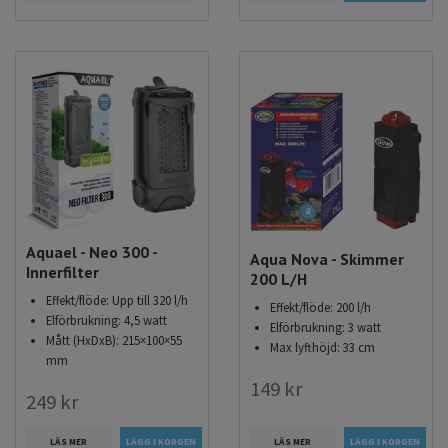
Aquael - Neo 300 -
Aqua Nova - Skimmer
Innerfilter
200 L/H
Effekt/flöde: Upp till 320 l/h
Effekt/flöde: 200 l/h
Elförbrukning: 4,5 watt
Elförbrukning: 3 watt
Mått (HxDxB): 215×100×55
Max lyfthöjd: 33 cm
mm
149 kr
249 kr
LÄS MER
LÄS MER