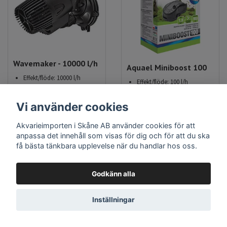
Wavemaker - 10000 l/h
Aquael Miniboost 100
Effekt/flöde: 10000 l/h
Effekt/flöde: 100 l/h
Elförbrukning: 15 watt
Elförbrukning: 1,8 watt
Mått (HxDxB): 16x11x11cm
Utgångar: 1 st
Vi använder cookies
269 kr
129 kr
Akvarieimporten i Skåne AB använder cookies för att
Slut i lager
anpassa det innehåll som visas för dig och för att du ska
få bästa tänkbara upplevelse när du handlar hos oss.
LÄS MER
LÄS MER / BEVAKA
Godkänn alla
Inställningar