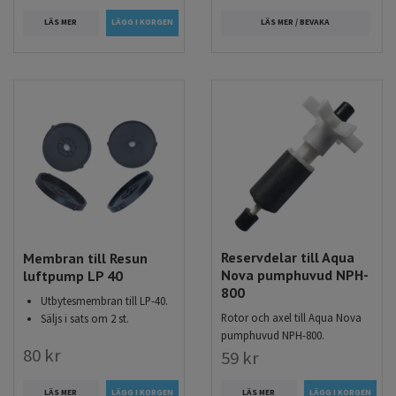
LÄS MER / BEVAKA
LÄS MER
Reservdelar till Aqua
Membran till Resun
Nova pumphuvud NPH-
luftpump LP 40
800
Utbytesmembran till LP-40.
Rotor och axel till Aqua Nova
Säljs i sats om 2 st.
pumphuvud NPH-800.
80 kr
59 kr
LÄS MER
LÄS MER