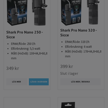
Shark Pro Nano 320 -
Shark Pro Nano 250 -
Sicce
Sicce
Effekt/flöde: 320 l/h
Effekt/flöde: 250 l/h
Elförbrukning: 6 watt
Elförbrukning: 5,5 watt
Mått (HxDxB): 178×44,8×60,8
Mått (HxDxB): 138×44,8×60,8
mm
mm
399 kr
349 kr
Slut i lager
LÄS MER
LÄS MER / BEVAKA