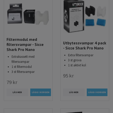
Filtermodul med
Utbytessvampar 4 pack
filtersvampar - Sicce
- Sicce Shark Pro Nano
Shark Pro Nano
Extra filtersvampar
Extrakassett med
3 st grova
filtersvampar
1 st aktivt kol
1 st filtermodul
3 st filtersvampar
95 kr
79 kr
LÄS MER
LÄS MER