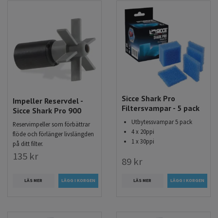
Sicce Shark Pro
Impeller Reservdel -
Filtersvampar - 5 pack
Sicce Shark Pro 900
Utbytessvampar 5 pack
Reservimpeller som förbättrar
4 x 20ppi
flöde och förlänger livslängden
1 x 30ppi
på ditt filter.
135 kr
89 kr
LÄS MER
LÄS MER