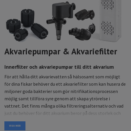
Akvariepumpar & Akvariefilter
Innerfilter och akvariepumpar till ditt akvarium
För att hålla ditt akvarievatten så hälsosamt som möjligt
för dina fiskar behöver du ett akvariefilter som kan husera de
miljoner goda bakterier som gör nitrifikationsprocessen
möjlig samt tillföra syre genom att skapa ytrörelse i
vattnet. Det finns många olika filtreringsalternativ och vad
just du behöver för ditt akvarium beror på dess storlek och
vad du håller för typ utav akvarielevande djur. Hos oss på
VISA MER
akvarieimporten finner du huvudsakligen två typer av