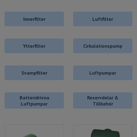
filtreringsalternativ, innerfilter och luftdrivna svampfilter,
cirkulationpumpar samt alla tänkbara tillbehör.
Innerfilter
Luftfilter
Skillnader mellan innerfilter och luftdrivna
svampfilter
Ytterfilter
Cirkulationspump
De två största skillnaderna mellan innerfilter och luftdrivna
svampfilter är att innerfiltret består av ett stycke med filter
och en elektrisk pump i samma enhet och har generellt
högre flöde och kommer i många fall med olika munstycken
Svampfilter
Luftpumpar
(till exempelt strilrör för att fördela trycket över en större
yta eller ett så kallat ”duckbill-munstycke för en riktbar
platt stråle) för att kunna användas på olika sätt medan det
Batteridrivna
Reservdelar &
luftdrivna svampfiltret består av en luftpump på utsidan,
Luftpumpar
Tillbehör
luftslang och slutligen svampfiltret i akvariet.
Det luftdrivna svampfiltret är perfekt för till exempel
akvarium med små yngel eller räkor som annars riskerar att
sugas med in ett innerfilter eller akvarier där kravet på flöde