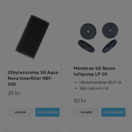
Membran till Resun
Utbytessvamp till Aqua
luftpump LP 20
Nova innerfilter NBF-
Utbytesmembran till LP-20.
300
Säljs i sats om 2 st.
29 kr
80 kr
LÄS MER
LÄS MER