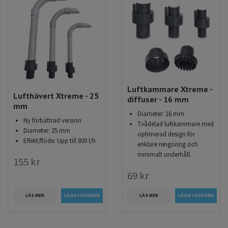
Luftkammare Xtreme -
Lufthävert Xtreme - 25
diffuser - 16 mm
mm
Diameter: 16 mm
Ny förbättrad version
Tvådelad luftkammare med
Diameter: 25 mm
optimerad design för
Effekt/flöde: Upp till 800 l/h
enklare rengöring och
minimalt underhåll.
155 kr
69 kr
LÄS MER
LÄS MER