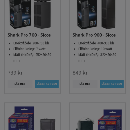
Shark Pro 700 - Sicce
Shark Pro 900 - Sicce
Effekt/flöde: 300-700 l/h
Effekt/flöde: 400-900 l/h
Elförbrukning: 7 watt
Elförbrukning: 10 watt
Mått (HxDxB): 252×80×80
Mått (HxDxB): 322×80×80
mm
mm
739 kr
849 kr
LÄS MER
LÄS MER