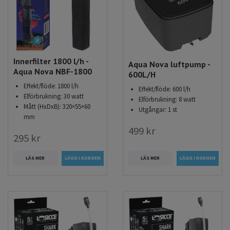
Innerfilter 1800 l/h -
Aqua Nova luftpump -
Aqua Nova NBF-1800
600L/H
Effekt/flöde: 1800 l/h
Effekt/flöde: 600 l/h
Elförbrukning: 30 watt
Elförbrukning: 8 watt
Mått (HxDxB): 320×55×60
Utgångar: 1 st
mm
499 kr
295 kr
LÄS MER
LÄS MER