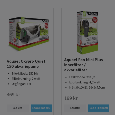
Aquael Fan Mini Plus
Aquael Oxypro Quiet
Innerfilter /
150 akvariepump
akvariefilter
Effekt/flöde: 150 l/h
Effekt/flöde: 260 l/h
Elförbrukning: 2 watt
Elförbrukning: 4,2 watt
Utgångar: 1 st
Mått (HxDxB): 16x5x4,5cm
469 kr
199 kr
LÄS MER
LÄS MER