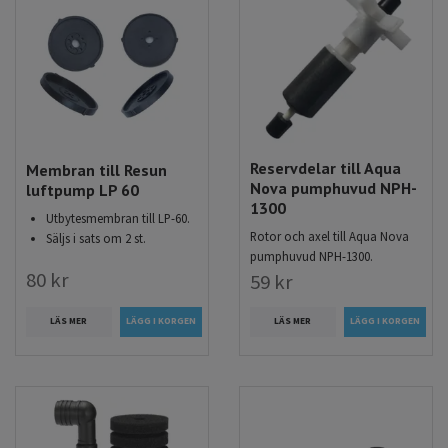
Reservdelar till Aqua
Membran till Resun
Nova pumphuvud NPH-
luftpump LP 60
1300
Utbytesmembran till LP-60.
Rotor och axel till Aqua Nova
Säljs i sats om 2 st.
pumphuvud NPH-1300.
80 kr
59 kr
LÄS MER
LÄS MER