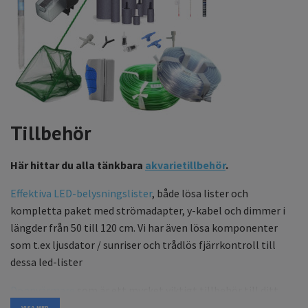
Tillbehör
Här hittar du alla tänkbara
akvarietillbehör
.
Effektiva LED-belysningslister
, både lösa lister och
kompletta paket med strömadapter, y-kabel och dimmer i
längder från 50 till 120 cm. Vi har även lösa komponenter
som t.ex ljusdator / sunriser och trådlös fjärrkontroll till
dessa led-lister
Doppvärmare
som är ett mycket viktigt tillbehör till ditt
akvarium. Vissa fiskar kan vara mycket känsliga för felaktiga
VISA MER