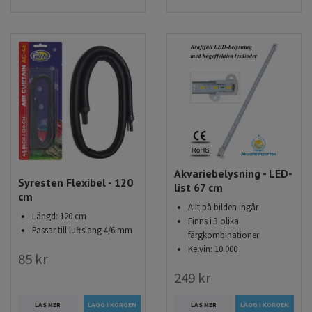
Akvariebelysning - LED-
Syresten Flexibel - 120
list 67 cm
cm
Allt på bilden ingår
Längd: 120 cm
Finns i 3 olika
Passar till luftslang 4/6 mm
färgkombinationer
Kelvin: 10.000
85 kr
249 kr
LÄS MER
LÄS MER
LÄGG I KORGEN