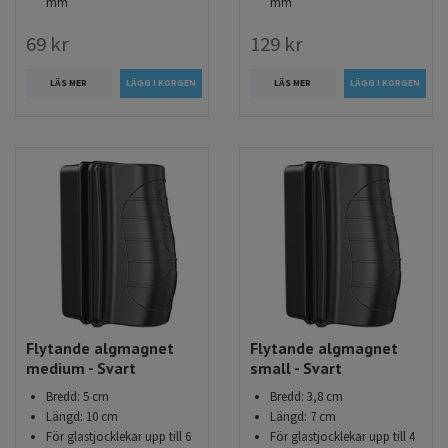
mm
mm
69 kr
129 kr
LÄS MER
LÄS MER
Flytande algmagnet
Flytande algmagnet
medium - Svart
small - Svart
Bredd: 5 cm
Bredd: 3,8 cm
Längd: 10 cm
Längd: 7 cm
För glastjocklekar upp till 6
För glastjocklekar upp till 4