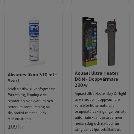
Aquael Ultra Heater
Akvariesilikon 310 ml -
D&N - Doppvärmare
Svart
200 w
Stark elastisk silikonfogmassa
Aquael Ultra Heater Day & Night
för tätning, limning och
är en modern doppvärmare
reparation av akvarium och
som efterliknar naturens
terrarium samt limning av
temperaturväxlingar genom att
dekorativt material (t.ex.
automatiskt anpassa värmen
stenstrukturer).
mellan dag och natt utifrån
109 kr
omgivande ljusförhållanden.