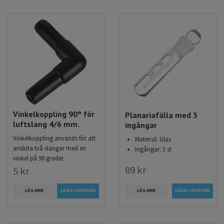
Vinkelkoppling 90° för
Planariafälla med 3
luftslang 4/6 mm.
ingångar
Vinkelkoppling används för att
Material: Glas
ansluta två slangar med en
Ingångar: 3 st
vinkel på 90 grader.
89 kr
5 kr
LÄS MER
LÄS MER
LÄGG I KORGEN