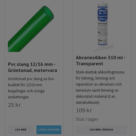
Akvariesilikon 310 ml -
Transparent
Pvc slang 12/16 mm -
Gröntonad, metervara
Stark elastisk silikonfogmassa
för tätning, limning och
Gröntonad pvc slang av bra
reparation av akvarium och
kvalitet för 12/16 mm
terrarium samt limning av
kopplingar och övriga
dekorativt material (t.ex.
anslutningar.
stenstrukturer).
25 kr
109 kr
Slut i lager
LÄS MER
LÄS MER / BEVAKA