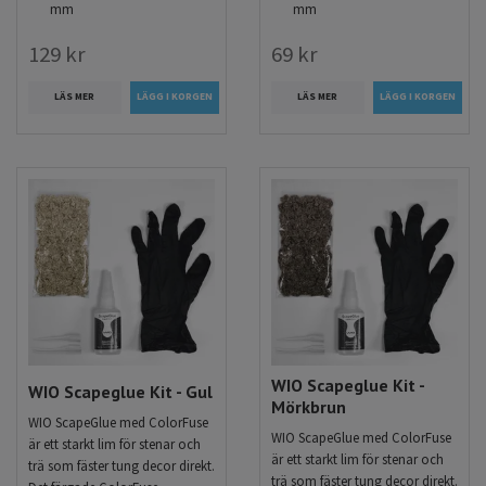
mm
mm
129 kr
69 kr
LÄS MER
LÄS MER
WIO Scapeglue Kit -
WIO Scapeglue Kit - Gul
Mörkbrun
WIO ScapeGlue med ColorFuse
WIO ScapeGlue med ColorFuse
är ett starkt lim för stenar och
är ett starkt lim för stenar och
trä som fäster tung decor direkt.
trä som fäster tung decor direkt.