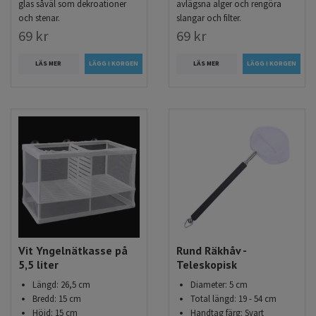
glas såväl som dekroationer
avlägsna alger och rengöra
och stenar.
slangar och filter.
69 kr
69 kr
LÄS MER
LÄS MER
Vit Yngelnätkasse på
Rund Räkhåv -
5,5 liter
Teleskopisk
Längd: 26,5 cm
Diameter: 5 cm
Bredd: 15 cm
Total längd: 19 - 54 cm
Höjd: 15 cm
Handtag färg: Svart