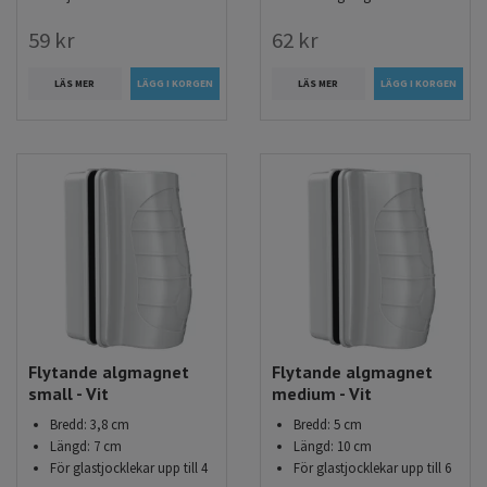
59 kr
62 kr
LÄS MER
LÄS MER
Flytande algmagnet
Flytande algmagnet
small - Vit
medium - Vit
Bredd: 3,8 cm
Bredd: 5 cm
Längd: 7 cm
Längd: 10 cm
För glastjocklekar upp till 4
För glastjocklekar upp till 6