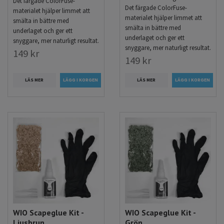
Det färgade ColorFuse-
Det färgade ColorFuse-
materialet hjälper limmet att
materialet hjälper limmet att
smälta in bättre med
smälta in bättre med
underlaget och ger ett
underlaget och ger ett
snyggare, mer naturligt resultat.
snyggare, mer naturligt resultat.
149 kr
149 kr
LÄS MER
LÄS MER
WIO Scapeglue Kit -
WIO Scapeglue Kit -
Ljusbrun
Grön