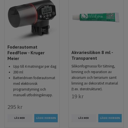
Foderautomat
Akvariesilikon 8 ml -
FeedFlow - Kruger
Transparent
Meier
Silikonfogmassa för tätning,
Upp till 4 matningar per dag
limning och reparation av
200 ml
akvarium och terrarium samt
Batteridriven foderautomat
limning av dekorativt material
med elektronisk
(t.ex. stenstrukturer).
programstyrning och
19 kr
manuell utfodringsknapp.
295 kr
LÄS MER
LÄS MER