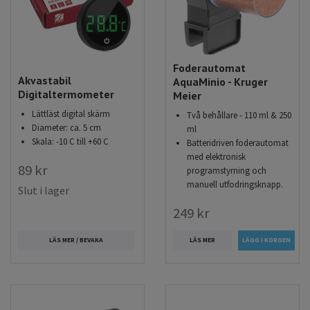
Foderautomat
Akvastabil
AquaMinio - Kruger
Digitaltermometer
Meier
Lättläst digital skärm
Två behållare - 110 ml & 250
Diameter: ca. 5 cm
ml
Skala: -10 C till +60 C
Batteridriven foderautomat
med elektronisk
89 kr
programstyrning och
manuell utfodringsknapp.
Slut i lager
249 kr
LÄS MER / BEVAKA
LÄS MER