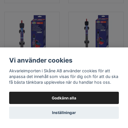
Vi använder cookies
Doppvärmare Aqua
Doppvärmare Aqua
Akvarieimporten i Skåne AB använder cookies för att
Nova - 150 w
Nova - 200 w
anpassa det innehåll som visas för dig och för att du ska
få bästa tänkbara upplevelse när du handlar hos oss.
Effekt: 150 watt
Effekt: 200 watt
Höjd: 30 cm
Höjd: 33 cm
Temperatur: 20-32 °C
Temperatur: 20-32 °C
Godkänn alla
169 kr
169 kr
Inställningar
LÄS MER
LÄS MER