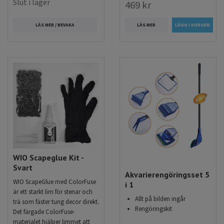
Slut i lager
469 kr
LÄS MER / BEVAKA
LÄS MER
WIO Scapeglue Kit -
Svart
Akvarierengöringsset 5
WIO ScapeGlue med ColorFuse
i 1
är ett starkt lim för stenar och
Allt på bilden ingår
trä som fäster tung decor direkt.
Rengöringskit
Det färgade ColorFuse-
materialet hjälper limmet att