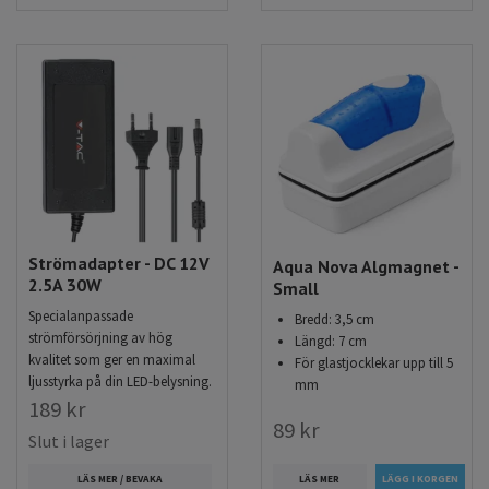
Strömadapter - DC 12V
Aqua Nova Algmagnet -
2.5A 30W
Small
Specialanpassade
Bredd: 3,5 cm
strömförsörjning av hög
Längd: 7 cm
kvalitet som ger en maximal
För glastjocklekar upp till 5
ljusstyrka på din LED-belysning.
mm
189 kr
89 kr
Slut i lager
LÄS MER / BEVAKA
LÄS MER