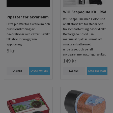
WIO Scapeglue Kit - Röd
Pipetter för akvarielim
WIO ScapeGlue med ColorFuse
Extra pipetter för akvarielim och
är ett starkt lim för stenar och
precisionslimning av
trä som fäster tung decor direkt.
dekorationer och växter. Perfekt
Det färgade ColorFuse-
tillbehör för noggrann
materialet hjälper limmet att
applicering.
smälta in bättre med
underlaget och ger ett
5 kr
snyggare, mer naturligt resultat.
149 kr
LÄS MER
LÄGG I KORGEN
LÄS MER