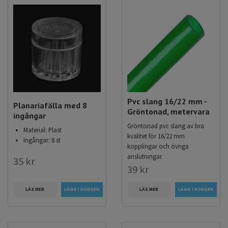
Pvc slang 16/22 mm -
Planariafälla med 8
Gröntonad, metervara
ingångar
Gröntonad pvc slang av bra
Material: Plast
kvalitet för 16/22 mm
Ingångar: 8 st
kopplingar och övriga
anslutningar.
35 kr
39 kr
LÄS MER
LÄS MER