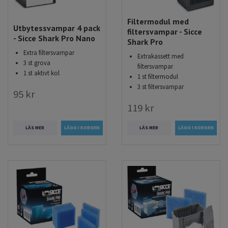
Filtermodul med
Utbytessvampar 4 pack
filtersvampar - Sicce
- Sicce Shark Pro Nano
Shark Pro
Extra filtersvampar
Extrakassett med
3 st grova
filtersvampar
1 st aktivt kol
1 st filtermodul
3 st filtersvampar
95 kr
119 kr
LÄS MER
LÄS MER