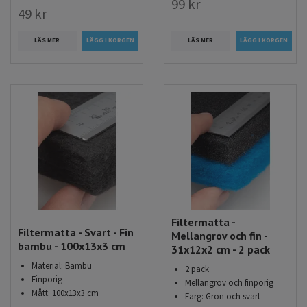
99 kr
49 kr
LÄS MER
LÄS MER
Filtermatta -
Filtermatta - Svart - Fin
Mellangrov och fin -
bambu - 100x13x3 cm
31x12x2 cm - 2 pack
Material: Bambu
2 pack
Finporig
Mellangrov och finporig
Mått: 100x13x3 cm
Färg: Grön och svart