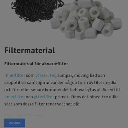
Filtermaterial
Filtermaterial för akvariefilter
Innerfilter
som
ytterfilter
, sumpar, moving bed och
droppfilter samtliga använder någon form av filtermedia
och förr eller senare kommer det behöva bytas ut. Ser vi till
innerfilter
och
ytterfilter
primärt finns det oftast tre olika
sätt som dessa filter renar vattnet på:
Mekanisk filtrering
VISA MER
Mekanisk filtrering används för att avlägsna större partiklar