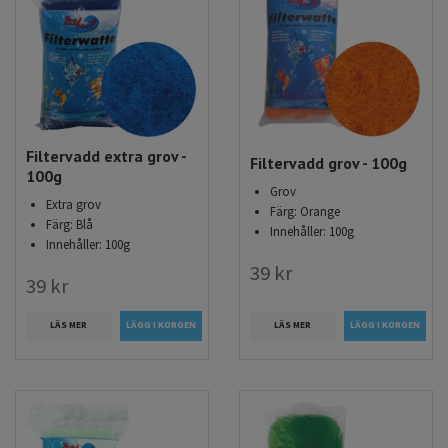
Filtervadd extra grov -
Filtervadd grov - 100g
100g
Grov
Extra grov
Färg: Orange
Färg: Blå
Innehåller: 100g
Innehåller: 100g
39 kr
39 kr
LÄS MER
LÄS MER