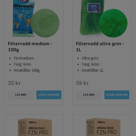
Filtervadd medium -
Filtervadd ultra grov -
100g
1L
Fin/medium
Ultra grov
Färg: Grön
Färg: Grön
Innehåller: 100g
Innehåller: 1L
35 kr
59 kr
LÄS MER
LÄS MER