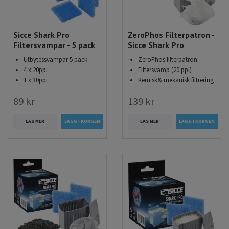
Sicce Shark Pro
ZeroPhos Filterpatron -
Filtersvampar - 5 pack
Sicce Shark Pro
Utbytessvampar 5 pack
ZeroPhos filterpatron
4 x 20ppi
Filtersvamp (20 ppi)
1 x 30ppi
Kemisk& mekanisk filtrering
89 kr
139 kr
LÄS MER
LÄS MER