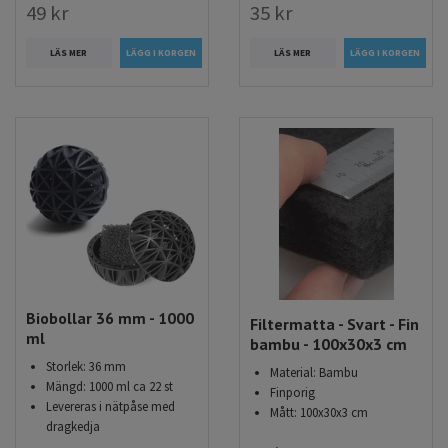
49 kr
35 kr
LÄS MER
LÄS MER
Biobollar 36 mm - 1000
Filtermatta - Svart - Fin
ml
bambu - 100x30x3 cm
Storlek: 36 mm
Material: Bambu
Mängd: 1000 ml ca 22 st
Finporig
Levereras i nätpåse med
Mått: 100x30x3 cm
dragkedja