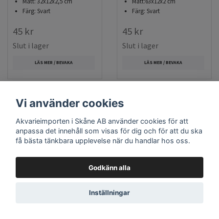
Mått: 32x12x2,5 cm
Mått:63x12x2 cm
Färg: Svart
Färg: Svart
45 kr
45 kr
Slut i lager
Slut i lager
LÄS MER / BEVAKA
LÄS MER / BEVAKA
Vi använder cookies
Akvarieimporten i Skåne AB använder cookies för att
anpassa det innehåll som visas för dig och för att du ska
få bästa tänkbara upplevelse när du handlar hos oss.
Godkänn alla
Filtermatta - Blå -
Inställningar
Filtermatta - Vit - Fin -
Mellangrov - 88x30x2
38x12x2 cm - 6 pack
cm
Färg: Vit