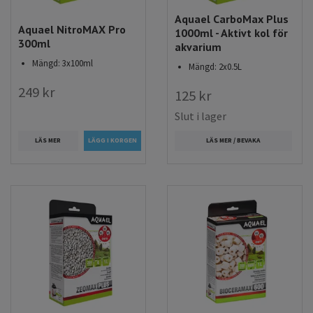
Aquael CarboMax Plus
Aquael NitroMAX Pro
1000ml - Aktivt kol för
300ml
akvarium
Mängd: 3x100ml
Mängd: 2x0.5L
249 kr
125 kr
Slut i lager
LÄS MER
LÄS MER / BEVAKA