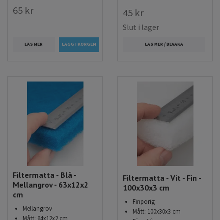
65 kr
45 kr
Slut i lager
LÄS MER
LÄS MER / BEVAKA
Filtermatta - Blå -
Filtermatta - Vit - Fin -
Mellangrov - 63x12x2
100x30x3 cm
cm
Finporig
Mellangrov
Mått: 100x30x3 cm
Mått: 64x12x2 cm