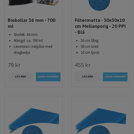
Biobollar 36 mm - 700
Filtermatta - 50x50x10
ml
cm Mellanporig - 20 PPI
- Blå
Storlek: 36 mm
Mängd: ca. 700 ml
50 cm lång
Levereras i nätpåse med
50 cm bred
dragkedja
10 cm tjock
79 kr
455 kr
LÄS MER
LÄS MER