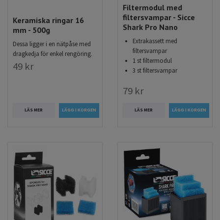
Filtermodul med
filtersvampar - Sicce
Keramiska ringar 16
Shark Pro Nano
mm - 500g
Extrakassett med
Dessa ligger i en nätpåse med
filtersvampar
dragkedja för enkel rengöring.
1 st filtermodul
49 kr
3 st filtersvampar
79 kr
LÄS MER
LÄS MER