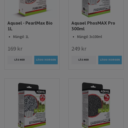
Aquael - PearlMax Bio
Aquael PhosMAX Pro
1L
300ml
Mängd: 1L
Mängd: 3x100ml
169 kr
249 kr
LÄS MER
LÄS MER