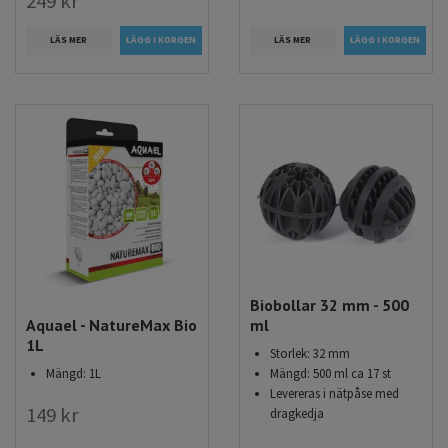
249 kr
LÄS MER
LÄS MER
Biobollar 32 mm - 500
Aquael - NatureMax Bio
ml
1L
Storlek: 32 mm
Mängd: 1L
Mängd: 500 ml ca 17 st
Levereras i nätpåse med
149 kr
dragkedja