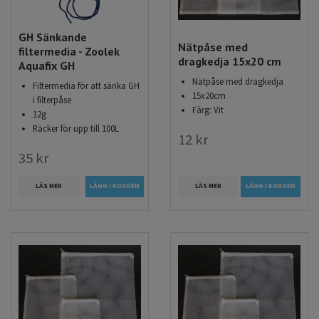
medicinrester efter avslutade behandlingar.
Zeolit
absorberar ammonium. Järn- och aluminiumoxid
GH Sänkande
sänker fosfatnivåer. osv. (skall ej användas i saltvatten!) (Om
Nätpåse med
filtermedia - Zoolek
ditt filter innehåller aktivt kol ska detta avlägsnas innan
dragkedja 15x20 cm
Aquafix GH
eventuell medicinsk behandling.)
Nätpåse med dragkedja
Filtermedia för att sänka GH
15x20cm
i filterpåse
Färg: Vit
12g
Räcker för upp till 100L
12 kr
35 kr
LÄS MER
LÄGG I KORGEN
LÄS MER