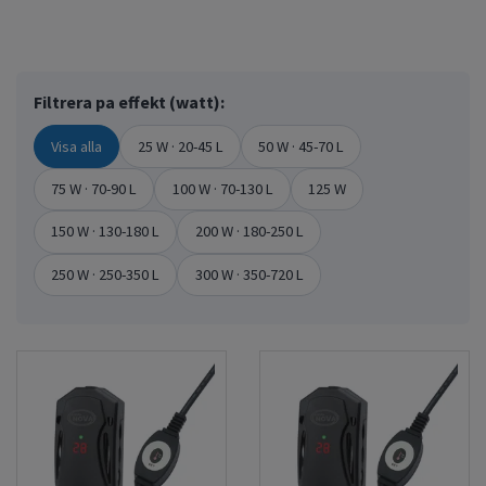
Akvariets storlek och vattenvolymen
Rummets normala temperatur
Önskad vattentemperatur för dina akvariefiskar
Filtrera pa effekt (watt):
Om akvariet har lock eller är öppet
Visa alla
25 W · 20-45 L
50 W · 45-70 L
Rekommenderad effekt utifrån akvariestorlek
75 W · 70-90 L
100 W · 70-130 L
125 W
I följande exempel utgår vi från en
normal
rumstemperatur
på cirka
21
grader
och en
måltemperatur
i akvariet på
25
-
28
150 W · 130-180 L
200 W · 180-250 L
grader:
250 W · 250-350 L
300 W · 350-720 L
25 watt: 20–45 liter
50 watt: 45–70 liter
100 watt: 70–130 liter
150 watt: 130–180 liter
200 watt: 180–250 liter
250 watt: 250–350 liter
300 watt: 350–720 liter