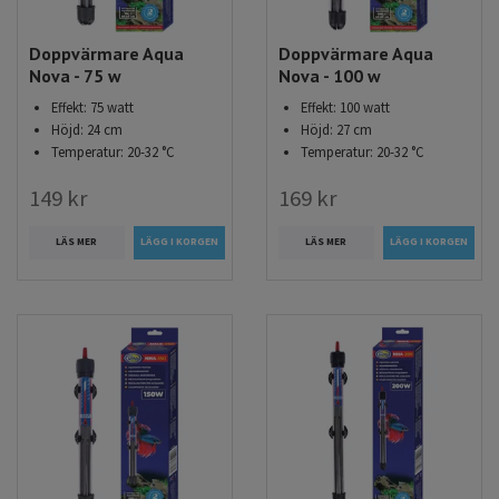
Köp din doppvärmare till akvarium hos
Akvarieimporten
Doppvärmare Aqua
Doppvärmare Aqua
Nova - 75 w
Nova - 100 w
Hos Akvarieimporten hittar du ett brett utbud av
Effekt: 75 watt
Effekt: 100 watt
doppvärmare och akvarievärmare i olika storlekar och
Höjd: 24 cm
Höjd: 27 cm
effekter. Vi erbjuder dessutom:
Temperatur: 20-32 °C
Temperatur: 20-32 °C
Fri frakt vid köp över 699 kr
149 kr
169 kr
Snabb leverans på 1–3 dagar
Noga utvalt utbud av doppvärmare för akvarium
LÄS MER
LÄS MER