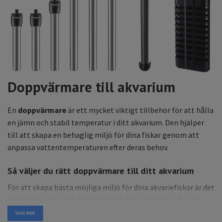
Doppvärmare till akvarium
En
doppvärmare
är ett mycket viktigt tillbehör för att hålla
en jämn och stabil temperatur i ditt akvarium. Den hjälper
till att skapa en behaglig miljö för dina fiskar genom att
anpassa vattentemperaturen efter deras behov.
Så väljer du rätt doppvärmare till ditt akvarium
För att skapa bästa möjliga miljö för dina akvariefiskar är det
viktigt att välja rätt doppvärmare. Flera faktorer påverkar
ditt val, bland annat:
VISA MER