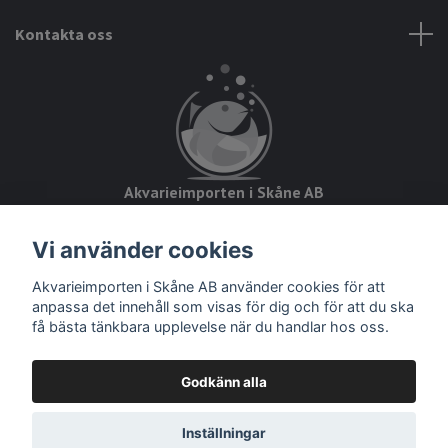
Kontakta oss
Akvarieimporten i Skåne AB
Hörjavägen 2
Vi använder cookies
28234 Tyringe
Akvarieimporten i Skåne AB använder cookies för att
Org.nr: 559093-8832
anpassa det innehåll som visas för dig och för att du ska
få bästa tänkbara upplevelse när du handlar hos oss.
Godkänn alla
© 2026 Akvarieimporten
Inställningar