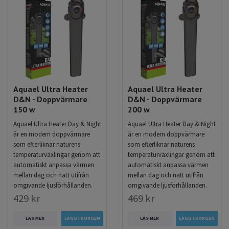
Aquael Ultra Heater
Aquael Ultra Heater
D&N - Doppvärmare
D&N - Doppvärmare
150 w
200 w
Aquael Ultra Heater Day & Night
Aquael Ultra Heater Day & Night
är en modern doppvärmare
är en modern doppvärmare
som efterliknar naturens
som efterliknar naturens
temperaturväxlingar genom att
temperaturväxlingar genom att
automatiskt anpassa värmen
automatiskt anpassa värmen
mellan dag och natt utifrån
mellan dag och natt utifrån
omgivande ljusförhållanden.
omgivande ljusförhållanden.
429 kr
469 kr
LÄS MER
LÄS MER