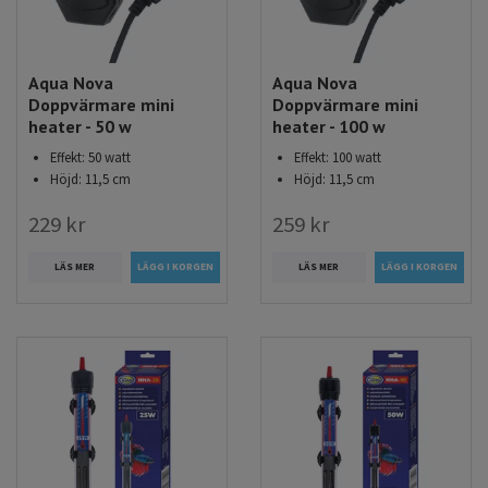
Observera att dessa rekommendationer är ungefärliga och
kan behöva justeras beroende på dina specifika förhållanden,
som till exempel kallare rumstemperatur eller högre en
Aqua Nova
Aqua Nova
önskad vattentemperatur.
Doppvärmare mini
Doppvärmare mini
heater - 50 w
heater - 100 w
Olika typer av doppvärmare
Effekt: 50 watt
Effekt: 100 watt
Doppvärmare, eller akvarievärmare, finns i olika utföranden
Höjd: 11,5 cm
Höjd: 11,5 cm
och effekter för att passa akvarier av varierande storlekar.
229 kr
259 kr
Här är tre typer av doppvärmare, alla med sina unika fördelar:
LÄS MER
LÄS MER
Termostatstyrda doppvärmare i glas:
Vanligast
förekommande och är ett prisvärt alternativ med god
precision.
Modeller i rostfritt stål:
Extra tåliga och långlivade.
Digitala värmare med plastskal
:
Modern design med
exakt temperaturkontroll.