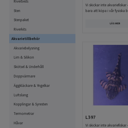
passar i mindre till medels
Riverbeds
Vi skickar inte akvariefiskar 
utrymme, kraftigare filtrer
Sten
bara att köpa i vår fysiska b
Stenpaket
Ancistrus – en populär o
LÄS MER
Riverkits
Ancistrus är en av de mest
Akvarietillbehör
och erfarna akvarister. De
att beta alger och biofilm f
Akvariebelysning
Lim & Silikon
Det finns flera olika typer
Skötsel & Underhåll
och olika odlade färgforme
gör dem enkla att känna ig
Doppvärmare
Äggkläckare & Yngelkar
Akvarium för L-malar oc
Luftslang
L-malar och Ancistrus trivs
Kopplingar & Syresten
gömställen. Rötter, stenar,
Termometrar
känna sig trygga. Många ar
L397
med flera gömställen.
Håvar
Vi skickar inte akvariefiskar 