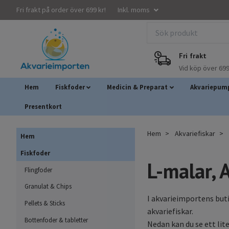
Fri frakt på order över 699 kr!
Inkl. moms
Fri frakt
Vid köp över 699
Hem
Fiskfoder
Medicin & Preparat
Akvariepump
Presentkort
Hem
Akvariefiskar
Hem
Fiskfoder
L-malar, 
Flingfoder
Granulat & Chips
I akvarieimportens but
Pellets & Sticks
akvariefiskar.
Bottenfoder & tabletter
Nedan kan du se ett lit