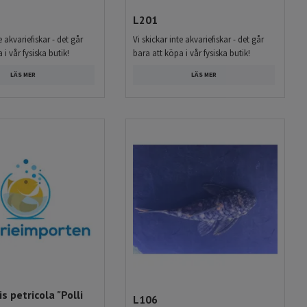
L201
e akvariefiskar - det går
Vi skickar inte akvariefiskar - det går
 i vår fysiska butik!
bara att köpa i vår fysiska butik!
LÄS MER
LÄS MER
s petricola "Polli
L106