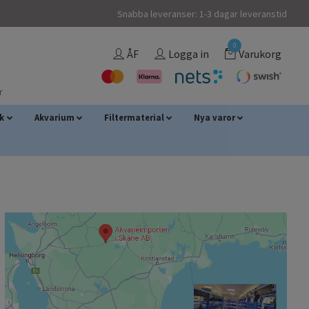
Snabba leveranser: 1-3 dagar leveranstid
0
ÅF
Logga in
Varukorg
r
sk
Akvarium
Filtermaterial
Nya varor