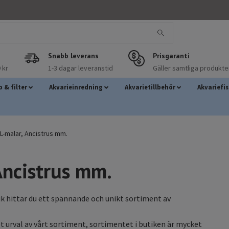
Snabb leverans
Prisgaranti
 kr
1-3 dagar leveranstid
Gäller samtliga produkte
 & filter
Akvarieinredning
Akvarietillbehör
Akvariefi
L-malar, Ancistrus mm.
Ancistrus mm.
ik hittar du ett spännande och unikt sortiment av
et urval av vårt sortiment, sortimentet i butiken är mycket