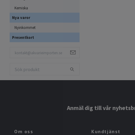
stenformationer skapar de
Kemiska
känna sig trygga.
Nya varor
För odling av Ancistrus och
Nyinkommet
rom och yngel. En genomtän
Presentkort
lekbeteende.
Vanliga Frå
L-malar, Ancistrus och a
Akvariemalar omfattar mång
ofta ett bra val för dig so
akvarister som söker mer 
Anmäl dig till vår nyhetsb
Det är viktigt att välja mal
arter är fredliga och fung
förhållanden och större er
Om oss
Kundtjänst