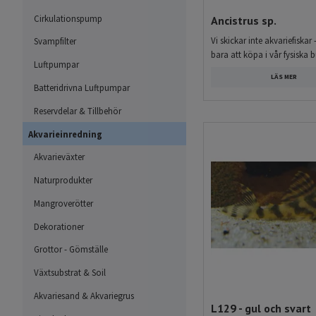
sortiment av L-malar, Anci
Cirkulationspump
Ancistrus sp.
Vi skickar inte akvariefiskar 
Svampfilter
Stort utbud av L-malar 
bara att köpa i vår fysiska b
Luftpumpar
Hos oss hittar du ett brett
LÄS MER
Batteridrivna Luftpumpar
mer ovanliga L-malar för s
storlekar och arter, exemp
Reservdelar & Tillbehör
andra intressanta malar.
Akvarieinredning
Nedan ser du en del av det
Akvarieväxter
Naturprodukter
Vad är L-malar?
Mangroverötter
L-malar är ett samlingsnam
Dekorationer
kommer från det så kallade
Grottor - Gömställe
innan de ibland får ett fa
arter inom Hypancistrus, P
Växtsubstrat & Soil
Akvariesand & Akvariegrus
L-malar varierar mycket i s
L129 - gul och svart