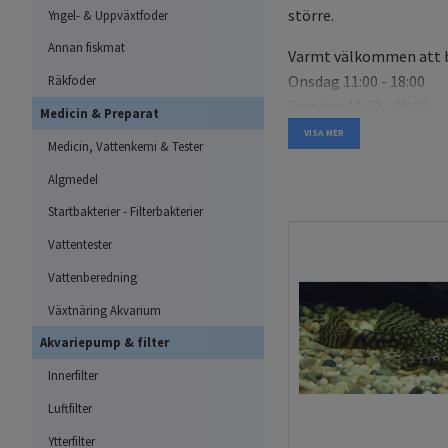
större.
Yngel- & Uppväxtfoder
Annan fiskmat
Varmt välkommen att be
Onsdag 11:00 - 18:00
Räkfoder
Torsdag 11:00 - 18:00
Medicin & Preparat
Fredag 11:00 - 18:00
VISA MER
Medicin, Vattenkemi & Tester
Lördag 11:00 - 14:00
Algmedel
Odlade med kunskap oc
Startbakterier - Filterbakterier
Vattentester
Att kunna erbjuda akvariefi
års erfarenhet av odling oc
Vattenberedning
stor kunskap och lång prakt
Växtnäring Akvarium
många av våra malar, inklu
Akvariepump & filter
akvarium.
Innerfilter
Genom noggrant avelsarbet
Luftfilter
erbjuda friska och välmåe
välrenommerade odlare i Sv
Ytterfilter