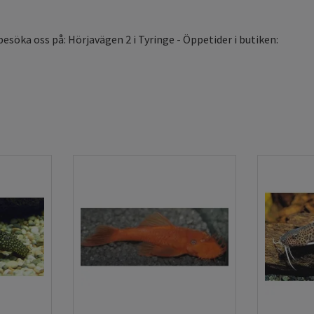
söka oss på: Hörjavägen 2 i Tyringe - Öppetider i butiken:
h erfarenhet
sk av hög kvalitet leder till nöjda kunder. Akvarieimporten har många
h försäljning av akvariefiskar, och malar är ett av de områden där vi har
isk erfarenhet. I vår odlingsanläggning i Perstorp odlar vi själva
sive flera populära Ancistrus-varianter och andra arter som passar bra i
e, god vattenkvalitet och stor omsorg om fiskarnas hälsa kan vi
nde akvariemalar av hög kvalitet. Vi samarbetar även med
erige och övriga Europa för att kunna erbjuda ett brett och varierat