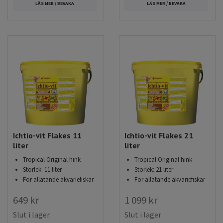
LÄS MER / BEVAKA
LÄS MER / BEVAKA
Ichtio-vit Flakes 11
Ichtio-vit Flakes 21
liter
liter
Tropical Original hink
Tropical Original hink
Storlek: 11 liter
Storlek: 21 liter
För allätande akvariefiskar
För allätande akvariefiskar
649 kr
1 099 kr
Slut i lager
Slut i lager