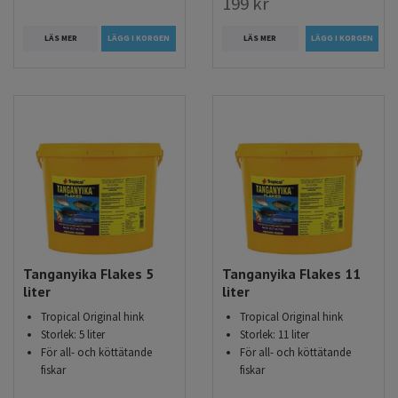
199 kr
LÄS MER
LÄGG I KORGEN
LÄS MER
Tanganyika Flakes 5
Tanganyika Flakes 11
liter
liter
Tropical Original hink
Tropical Original hink
Storlek: 5 liter
Storlek: 11 liter
För all- och köttätande
För all- och köttätande
fiskar
fiskar