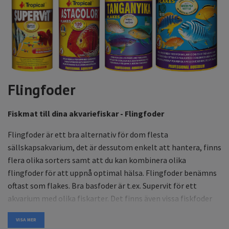
Flingfoder
Fiskmat till dina akvariefiskar - Flingfoder
Flingfoder är ett bra alternativ för dom flesta
sällskapsakvarium, det är dessutom enkelt att hantera, finns
flera olika sorters samt att du kan kombinera olika
flingfoder för att uppnå optimal hälsa. Flingfoder benämns
oftast som flakes. Bra basfoder är t.ex. Supervit för ett
akvarium med olika fiskarter. Det finns även vissa fiskfoder
som kan förstärka färgerna på fisken t.ex. Asta Color. Det kan
VISA MER
därför vara bra att läsa på om de olika alternativen och hitta