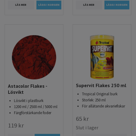
LÄS MER
LÄS MER
Supervit Flakes 250 ml
Astacolor Flakes -
Lösvikt
Tropical Original burk
Storlek: 250 ml
Lösvikt i plastburk
För allätande akvariefiskar
1200 ml / 2500 ml / 5000 ml
Färgförstärkande foder
65 kr
119 kr
Slut i lager