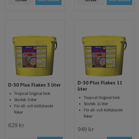
LÄS MER
LÄGG I KORGEN
LÄS MER
D-50 Plus Flakes 11
D-50 Plus Flakes 5 liter
liter
Tropical Original hink
Tropical Original hink
Storlek: 5 liter
Storlek: 11 liter
För all- och köttätande
För all- och köttätande
fiskar
fiskar
629 kr
949 kr