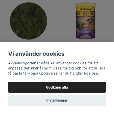
Spirulina flakes (6%) -
Cichlid Color Flakes
Lösvikt
1000 ml
Vi använder cookies
Lösvikt i plastburk
Tropical Original burk
1200 ml / 2500 ml / 5000 ml
Storlek: 1000 ml
Akvarieimporten i Skåne AB använder cookies för att
För växtätande akvariefiskar
Färförgstärkande foder
anpassa det innehåll som visas för dig och för att du ska
få bästa tänkbara upplevelse när du handlar hos oss.
89 kr
189 kr
Godkänn alla
LÄS MER
LÄGG I KORGEN
LÄS MER
Inställningar