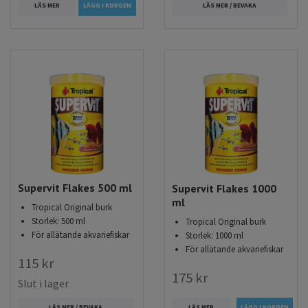
LÄS MER
LÄGG I KORGEN
LÄS MER / BEVAKA
Supervit Flakes 500 ml
Supervit Flakes 1000
ml
Tropical Original burk
Storlek: 500 ml
Tropical Original burk
För allätande akvariefiskar
Storlek: 1000 ml
För allätande akvariefiskar
115 kr
175 kr
Slut i lager
LÄS MER
LÄS MER / BEVAKA