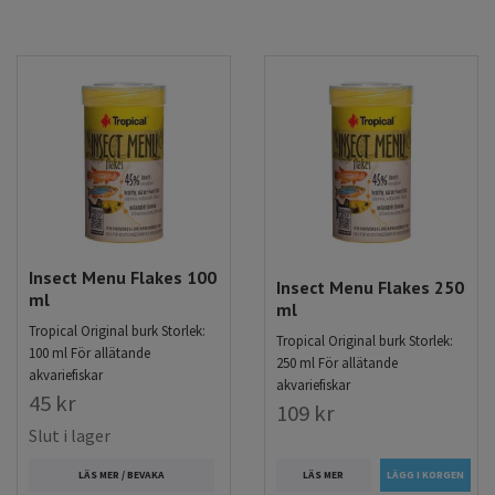
det som passar dina fiskars behov bäst, hos oss hittar du ett
stort urval av olika flingfoder.
Insect Menu Flakes 100
Insect Menu Flakes 250
ml
ml
Tropical Original burk Storlek:
Tropical Original burk Storlek:
100 ml För allätande
250 ml För allätande
akvariefiskar
akvariefiskar
45 kr
109 kr
Slut i lager
LÄS MER
LÄS MER / BEVAKA