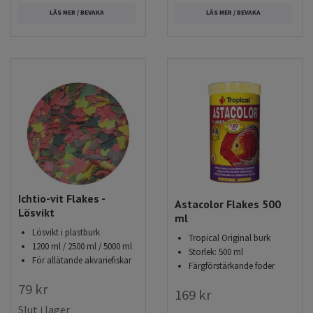
LÄS MER / BEVAKA
LÄS MER / BEVAKA
Ichtio-vit Flakes -
Astacolor Flakes 500
Lösvikt
ml
Lösvikt i plastburk
Tropical Original burk
1200 ml / 2500 ml / 5000 ml
Storlek: 500 ml
För allätande akvariefiskar
Färgförstärkande foder
79 kr
169 kr
Slut i lager