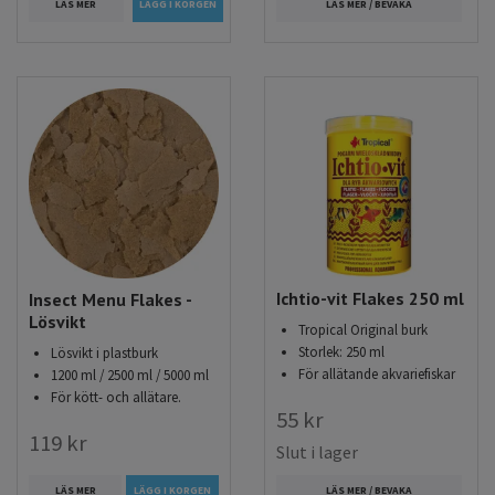
LÄS MER
LÄS MER / BEVAKA
Ichtio-vit Flakes 250 ml
Insect Menu Flakes -
Lösvikt
Tropical Original burk
Storlek: 250 ml
Lösvikt i plastburk
För allätande akvariefiskar
1200 ml / 2500 ml / 5000 ml
För kött- och allätare.
55 kr
119 kr
Slut i lager
LÄS MER
LÄGG I KORGEN
LÄS MER / BEVAKA