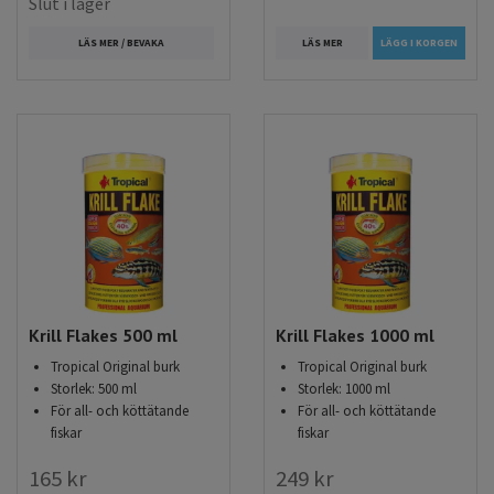
Slut i lager
LÄS MER
LÄGG I KORGEN
LÄS MER / BEVAKA
Krill Flakes 500 ml
Krill Flakes 1000 ml
Tropical Original burk
Tropical Original burk
Storlek: 500 ml
Storlek: 1000 ml
För all- och köttätande
För all- och köttätande
fiskar
fiskar
165 kr
249 kr