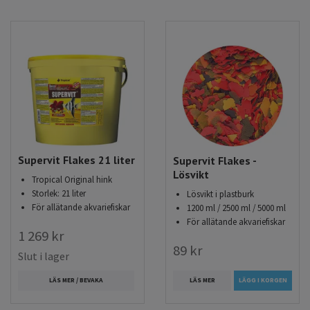
Supervit Flakes 21 liter
Supervit Flakes -
Lösvikt
Tropical Original hink
Storlek: 21 liter
Lösvikt i plastburk
För allätande akvariefiskar
1200 ml / 2500 ml / 5000 ml
För allätande akvariefiskar
1 269 kr
89 kr
Slut i lager
LÄS MER
LÄGG I KORGEN
LÄS MER / BEVAKA