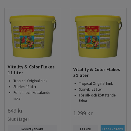
Vitality & Color Flakes
Vitality & Color Flakes
11 liter
21 liter
Tropical Original hink
Tropical Original hink
Storlek: 11 liter
Storlek: 21 liter
För all- och köttätande
För all- och köttätande
fiskar
fiskar
849 kr
1 299 kr
Slut i lager
LÄS MER
LÄS MER / BEVAKA