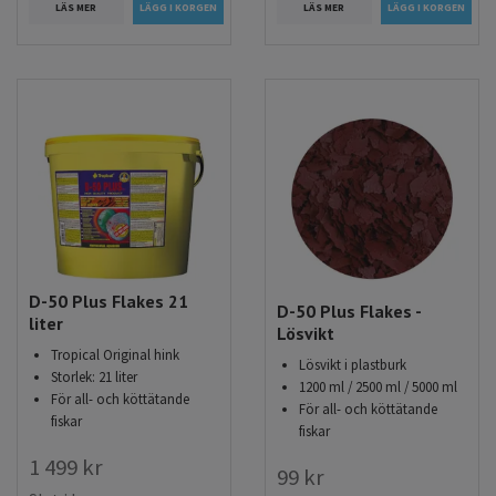
LÄS MER
LÄS MER
D-50 Plus Flakes 21
D-50 Plus Flakes -
liter
Lösvikt
Tropical Original hink
Lösvikt i plastburk
Storlek: 21 liter
1200 ml / 2500 ml / 5000 ml
För all- och köttätande
För all- och köttätande
fiskar
fiskar
1 499 kr
99 kr