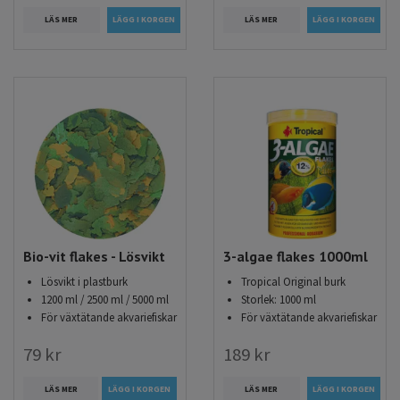
LÄS MER
LÄS MER
Bio-vit flakes - Lösvikt
3-algae flakes 1000ml
Lösvikt i plastburk
Tropical Original burk
1200 ml / 2500 ml / 5000 ml
Storlek: 1000 ml
För växtätande akvariefiskar
För växtätande akvariefiskar
79 kr
189 kr
LÄS MER
LÄGG I KORGEN
LÄS MER