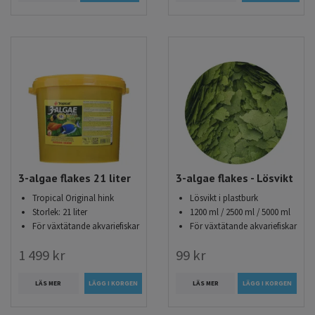
3-algae flakes 21 liter
3-algae flakes - Lösvikt
Tropical Original hink
Lösvikt i plastburk
Storlek: 21 liter
1200 ml / 2500 ml / 5000 ml
För växtätande akvariefiskar
För växtätande akvariefiskar
1 499 kr
99 kr
LÄS MER
LÄS MER
LÄGG I KORGEN