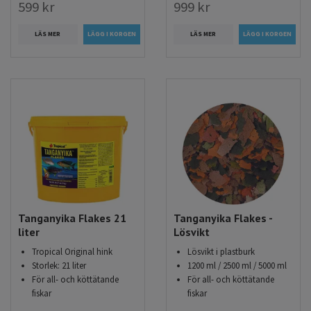
599 kr
999 kr
LÄS MER
LÄS MER
Tanganyika Flakes 21
Tanganyika Flakes -
liter
Lösvikt
Tropical Original hink
Lösvikt i plastburk
Storlek: 21 liter
1200 ml / 2500 ml / 5000 ml
För all- och köttätande
För all- och köttätande
fiskar
fiskar