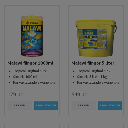
Malawi flingor 1000ml
Malawi flingor 5 liter
Tropical Original burk
Tropical Original hink
Storlek: 1000 ml
Storlek: 5 liter - 1 kg
För växtätande akvariefiskar
För växtätande akvariefiskar
179 kr
549 kr
LÄS MER
LÄS MER