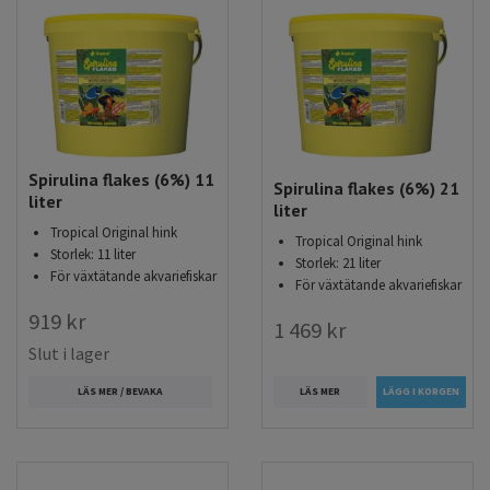
Spirulina flakes (6%) 11
Spirulina flakes (6%) 21
liter
liter
Tropical Original hink
Tropical Original hink
Storlek: 11 liter
Storlek: 21 liter
För växtätande akvariefiskar
För växtätande akvariefiskar
919 kr
1 469 kr
Slut i lager
LÄS MER
LÄS MER / BEVAKA