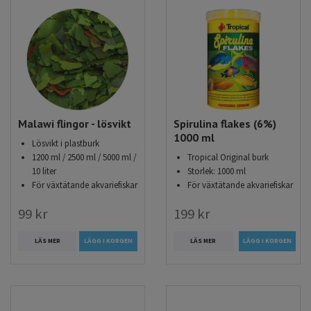
Malawi flingor - lösvikt
Spirulina flakes (6%)
1000 ml
Lösvikt i plastburk
1200 ml / 2500 ml / 5000 ml /
Tropical Original burk
10 liter
Storlek: 1000 ml
För växtätande akvariefiskar
För växtätande akvariefiskar
99 kr
199 kr
LÄS MER
LÄGG I KORGEN
LÄS MER