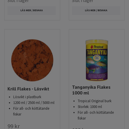
Slut i lager
Slut i lager
LÄS MER / BEVAKA
LÄS MER / BEVAKA
Tanganyika Flakes
Krill Flakes - Lösvikt
1000 ml
Lösvikt i plastburk
Tropical Original burk
1200 ml / 2500 ml / 5000 ml
Storlek: 1000 ml
För all- och köttätande
För all- och köttätande
fiskar
fiskar
99 kr