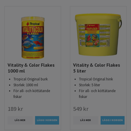
Vitality & Color Flakes
Vitality & Color Flakes
1000 ml
5 liter
Tropical Original burk
Tropical Original hink
Storlek: 1000 ml
Storlek: 5 liter
För all- och köttätande
För all- och köttätande
fiskar
fiskar
189 kr
549 kr
LÄS MER
LÄS MER