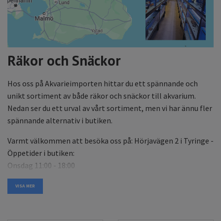
Räkor och Snäckor
Hos oss på Akvarieimporten hittar du ett spännande och
unikt sortiment av både räkor och snäckor till akvarium.
Nedan ser du ett urval av vårt sortiment, men vi har ännu fler
spännande alternativ i butiken.
Varmt välkommen att besöka oss på: Hörjavägen 2 i Tyringe -
Öppetider i butiken:
Onsdag 11:00 - 18:00
Torsdag 11:00 - 18:00
VISA MER
Fredag 11:00 - 18:00
Lördag 11:00 - 14:00