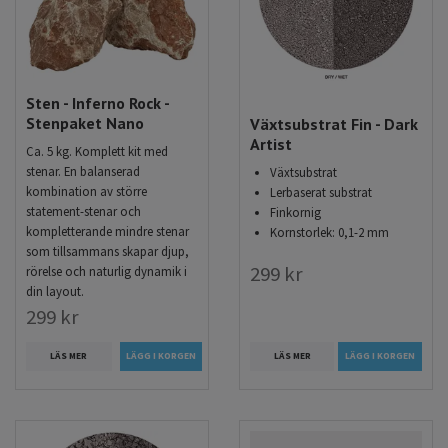
Sten - Inferno Rock -
Stenpaket Nano
Växtsubstrat Fin - Dark
Artist
Ca. 5 kg. Komplett kit med
stenar. En balanserad
Växtsubstrat
kombination av större
Lerbaserat substrat
statement-stenar och
Finkornig
kompletterande mindre stenar
Kornstorlek: 0,1-2 mm
som tillsammans skapar djup,
299 kr
rörelse och naturlig dynamik i
din layout.
299 kr
LÄS MER
LÄGG I KORGEN
LÄS MER