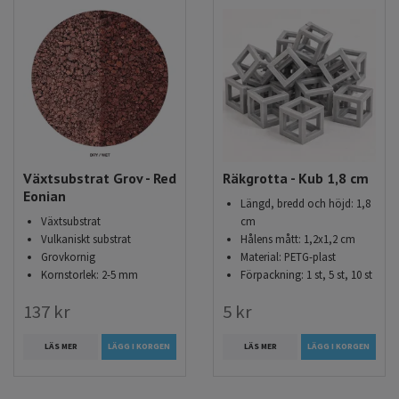
Växtsubstrat Grov - Red
Räkgrotta - Kub 1,8 cm
Eonian
Längd, bredd och höjd: 1,8
Växtsubstrat
cm
Vulkaniskt substrat
Hålens mått: 1,2x1,2 cm
Grovkornig
Material: PETG-plast
Kornstorlek: 2-5 mm
Förpackning: 1 st, 5 st, 10 st
137 kr
5 kr
LÄS MER
LÄGG I KORGEN
LÄS MER
LÄGG I KORGEN