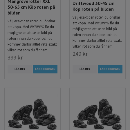
Mangroverötter XXL
Driftwood 30-45 cm
vacker och trygg miljö för dina vänner i akvariet!
50-65 cm Köp roten på
Köp roten på bilden
bilden
Välj exakt den roten du önskar
Välj exakt den roten du önskar
att köpa. Med WYSIWYG får du
att köpa. Med WYSIWYG får du
möjligheten att se en bild på
möjligheten att se en bild på
roten innan du köper och du
roten innan du köper och du
kommer därför alltid veta exakt
kommer därför alltid veta exakt
vilken rot som du får hem.
vilken rot som du får hem.
249 kr
399 kr
LÄS MER
LÄGG I KORGEN
LÄS MER
LÄGG I KORGEN