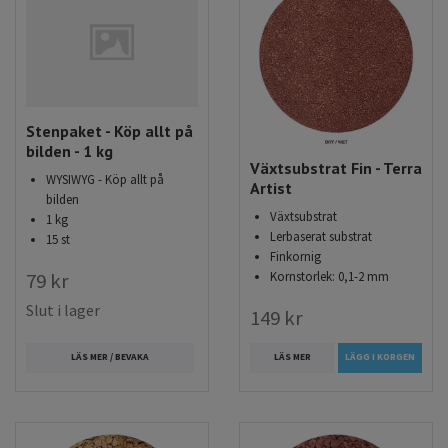
Stenpaket - Köp allt på
bilden - 1 kg
Växtsubstrat Fin - Terra
WYSIWYG - Köp allt på
Artist
bilden
Växtsubstrat
1 kg
Lerbaserat substrat
15 st
Finkornig
79 kr
Kornstorlek: 0,1-2 mm
Slut i lager
149 kr
LÄS MER / BEVAKA
LÄS MER
LÄGG I KORGEN