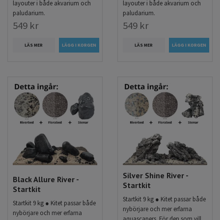
layouter i både akvarium och
layouter i både akvarium och
paludarium.
paludarium.
549 kr
549 kr
LÄS MER
LÄS MER
Silver Shine River -
Black Allure River -
Startkit
Startkit
Startkit 9 kg ● Kitet passar både
Startkit 9 kg ● Kitet passar både
nybörjare och mer erfarna
nybörjare och mer erfarna
aquascapers. För den som vill