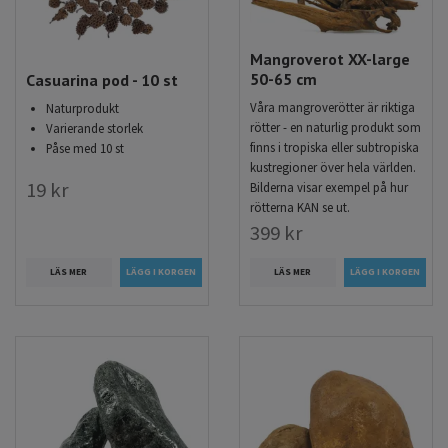
Mangroverot XX-large
50-65 cm
Casuarina pod - 10 st
Våra mangroverötter är riktiga
Naturprodukt
rötter - en naturlig produkt som
Varierande storlek
finns i tropiska eller subtropiska
Påse med 10 st
kustregioner över hela världen.
19 kr
Bilderna visar exempel på hur
rötterna KAN se ut.
399 kr
LÄS MER
LÄS MER