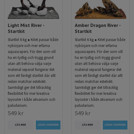
Light Mist River -
Amber Dragon River -
Startkit
Startkit
Startkit 6 kg ● Kitet passar både
Startkit 6 kg ● Kitet passar både
nybörjare och mer erfarna
nybörjare och mer erfarna
aquascapers. För den som vill
aquascapers. För den som vill
ha en tydlig och trygg grund
ha en tydlig och trygg grund
utan att behöva välja varje
utan att behöva välja varje
material separat fungerar det
material separat fungerar det
som ett färdigt startkit där allt
som ett färdigt startkit där allt
redan matchar estetiskt.
redan matchar estetiskt.
Samtidigt ger det tillräcklig
Samtidigt ger det tillräcklig
flexibilitet för mer kreativa
flexibilitet för mer kreativa
layouter i både akvarium och
layouter i både akvarium och
paludarium.
paludarium.
549 kr
549 kr
LÄS MER
LÄS MER