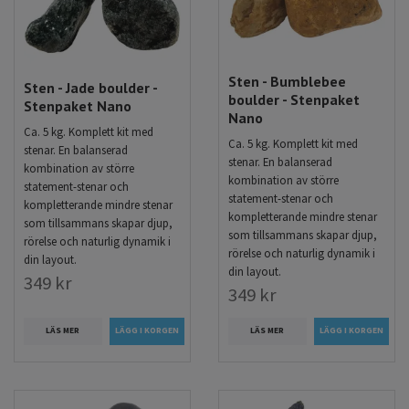
Sten - Bumblebee
Sten - Jade boulder -
boulder - Stenpaket
Stenpaket Nano
Nano
Ca. 5 kg. Komplett kit med
Ca. 5 kg. Komplett kit med
stenar. En balanserad
stenar. En balanserad
kombination av större
kombination av större
statement-stenar och
statement-stenar och
kompletterande mindre stenar
kompletterande mindre stenar
som tillsammans skapar djup,
som tillsammans skapar djup,
rörelse och naturlig dynamik i
rörelse och naturlig dynamik i
din layout.
din layout.
349 kr
349 kr
LÄS MER
LÄS MER