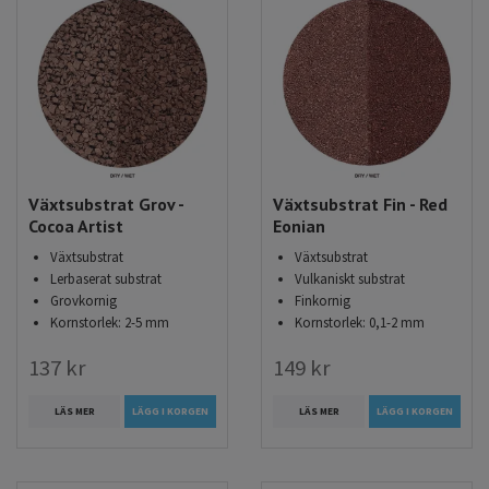
Växtsubstrat Grov -
Växtsubstrat Fin - Red
Cocoa Artist
Eonian
Växtsubstrat
Växtsubstrat
Lerbaserat substrat
Vulkaniskt substrat
Grovkornig
Finkornig
Kornstorlek: 2-5 mm
Kornstorlek: 0,1-2 mm
137 kr
149 kr
LÄS MER
LÄGG I KORGEN
LÄS MER
LÄGG I KORGEN