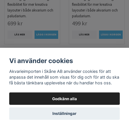
flexibilitet för mer kreativa
flexibilitet för mer kreativa
layouter i både akvarium och
layouter i både akvarium och
paludarium.
paludarium.
699 kr
499 kr
LÄS MER
LÄS MER
Vi använder cookies
Akvarieimporten i Skåne AB använder cookies för att
anpassa det innehåll som visas för dig och för att du ska
få bästa tänkbara upplevelse när du handlar hos oss.
Godkänn alla
Tan Savage River -
Inställningar
Startkit
Räkgrotta - Kupol 4,5
Startkit 6 kg ● Kitet passar både