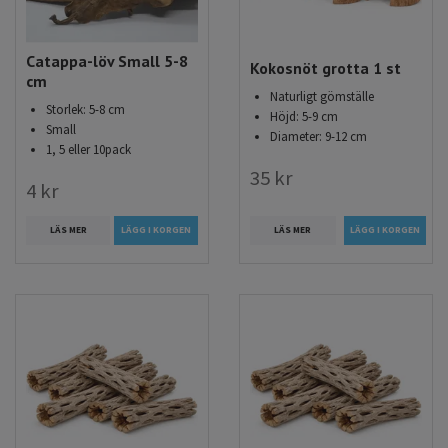
Catappa-löv Small 5-8
Kokosnöt grotta 1 st
cm
Naturligt gömställe
Storlek: 5-8 cm
Höjd: 5-9 cm
Small
Diameter: 9-12 cm
1, 5 eller 10pack
35 kr
4 kr
LÄS MER
LÄS MER
LÄGG I KORGEN