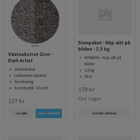
Stenpaket - Köp allt på
bilden - 2,5 kg
Växtsubstrat Grov -
WYSIWYG - Köp allt på
Dark Artist
bilden
Växtsubstrat
2,5 kg
Lerbaserat substrat
30 st
Grovkornig
Kornstorlek: 2-5 mm
179 kr
Slut i lager
137 kr
LÄS MER
LÄGG I KORGEN
LÄS MER / BEVAKA