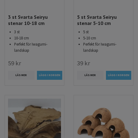
3 st Svarta Seiryu
5 st Svarta Seiryu
stenar 10-18 cm
stenar 5-10 cm
3 st
5 st
10-18 cm
5-10 cm
Perfekt för Iwagumi-
Perfekt för Iwagumi-
landskap
landskap
59 kr
39 kr
LÄS MER
LÄS MER