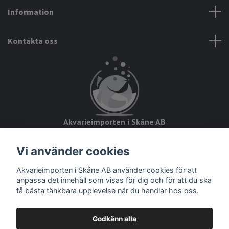
Information
Kontakta oss
Akvarieimporten i Skåne AB
Hörjavägen 2
Vi använder cookies
28234 Tyringe
Akvarieimporten i Skåne AB använder cookies för att
Org.nr: 559093-8832
anpassa det innehåll som visas för dig och för att du ska
få bästa tänkbara upplevelse när du handlar hos oss.
Godkänn alla