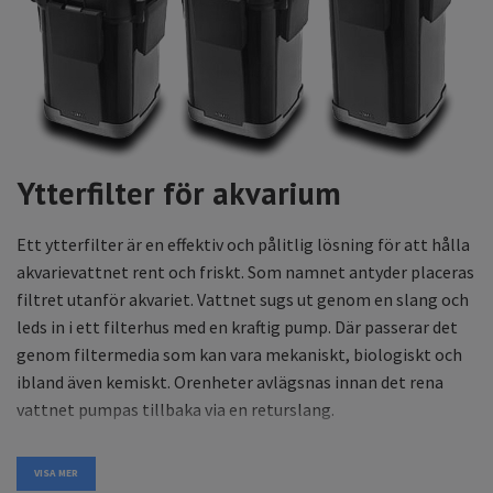
Ytterfilter för akvarium
Ett ytterfilter är en effektiv och pålitlig lösning för att hålla
akvarievattnet rent och friskt. Som namnet antyder placeras
filtret utanför akvariet. Vattnet sugs ut genom en slang och
leds in i ett filterhus med en kraftig pump. Där passerar det
genom filtermedia som kan vara mekaniskt, biologiskt och
ibland även kemiskt. Orenheter avlägsnas innan det rena
vattnet pumpas tillbaka via en returslang.
Ytterfilter är särskilt lämpliga för medelstora till stora
VISA MER
akvarier som behöver hög filterkapacitet och effektiv rening