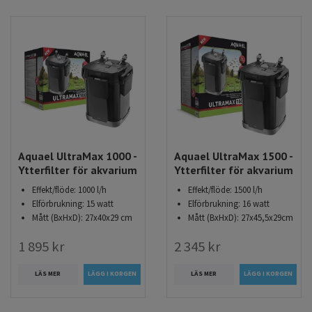
kräver ett ytterfilter lite mer uppmärksamhet. Det finns en
liten risk för läckage vid slangkopplingar eller packningar,
men med regelbunden tillsyn och underhåll är detta sällan
ett problem. Sköter du filtret ordentligt ökar dessutom dess
livslängd och prestanda.
Köp ytterfilter för akvarium hos Akvarieimporten
Hos Akvarieimporten hittar du ytterfilter av hög kvalitet för
alla typer av akvarium. Vi hjälper dig gärna att välja rätt
Aquael UltraMax 1000 -
Aquael UltraMax 1500 -
modell baserat på din akvarievolym, invånare och behov. Vi
Ytterfilter för akvarium
Ytterfilter för akvarium
erbjuder dessutom:
Effekt/flöde: 1000 l/h
Effekt/flöde: 1500 l/h
Elförbrukning: 15 watt
Elförbrukning: 16 watt
Fri frakt vid köp över 699 kr
Mått (BxHxD): 27x40x29 cm
Mått (BxHxD): 27x45,5x29cm
Snabba leveranser på 1–3 dagar
1 895 kr
2 345 kr
Noga utvalt sortiment av ytterfilter till akvarium med
LÄS MER
LÄS MER
pålitliga varumärken