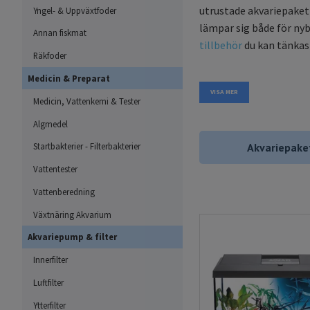
utrustade akvariepaket 
Yngel- & Uppväxtfoder
lämpar sig både för nyb
Annan fiskmat
tillbehör
du kan tänkas 
Räkfoder
Medicin & Preparat
Att tänka på när du
VISA MER
Medicin, Vattenkemi & Tester
Akvarium idag är oftas
som skiljer dessa två t
Algmedel
eller ram av aluminium
Akvariepake
Startbakterier - Filterbakterier
akvariesilikon som är h
Vattentester
vanligaste formen på ak
Vattenberedning
som kub, trekantiga hör
Växtnäring Akvarium
En variant av akvarium
Akvariepump & filter
klotformade behållare t
svårt att tillgodose fis
Innerfilter
när arean på ytan blir al
Luftfilter
Den roligaste aspekten 
Ytterfilter