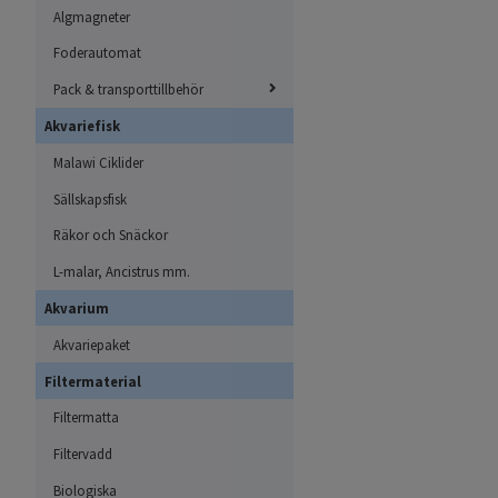
Algmagneter
Akvariet ska innehålla 
Foderautomat
artens naturliga miljö. 
söka skydd. Därför måst
Pack & transporttillbehör
Även
inredningen
i akva
Akvariefisk
Malawi Ciklider
Du får
inte
ha klotform
Sällskapsfisk
Grundregeln är att du in
Räkor och Snäckor
är svårt att uppfylla fi
akvarium syresätts natur
L-malar, Ancistrus mm.
vattenytan för liten för
Akvarium
syrebrist i vattnet.
Akvariepaket
Fiskarnas foder
Filtermaterial
Du ska mata dina fiskar
Filtermatta
fiskarna lagom mycket
Filtervadd
(
https://jordbruksverke
Biologiska