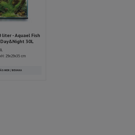
liter - Aquael Fish
 Day&Night 30L
0L
xH: 29x29x35 cm
ÄS MER / BEVAKA