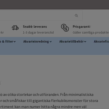
Snabb leverans
Prisgaranti
 kr
1-3 dagar leveranstid
Gäller samtliga produkte
 & filter
Akvarieinredning
Akvarietillbehör
Akvariefi
m
sjö av olika storlekar och utföranden. Från minimalistiska
 och småfiskar till gigantiska flerkubiksmonster för stora
sortiment kan man numer hitta några mindre men väl