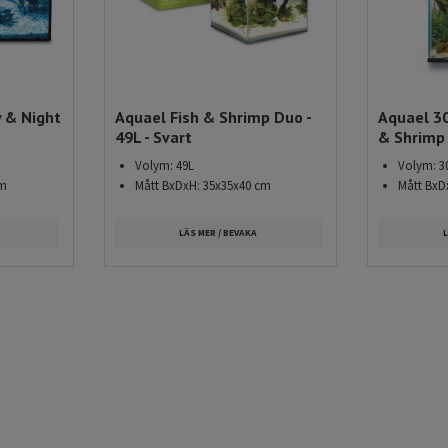
yper där det vanligast förekommande är sötvattensakvarium
a upp och underhålla då utbudet av produkter för
ormt. Dessutom är de flesta fiskar i handeln till största del
ar.
 & Night
Aquael Fish & Shrimp Duo -
Aquael 30 
 ett saltvattensakvarium ser saker lite annorlunda ut då
49L - Svart
& Shrimp
dra och likaså kraven på vattenkvaliteten. Belöningen för det
Volym: 49L
Volym: 3
 med saltvatten är dock att du får möjligheten att hålla
cm
Mått BxDxH: 35x35x40 cm
Mått BxD
ns vackraste fiskarter.
LÄS MER / BEVAKA
L
undergrupper till sötvattensakvarium med specifika inriktning
 ett växtakvarium eller svartvattenakvarium med vilket man
med mjukare och lätt surt vatten som kan återfinnas naturligt
anlig och mycket trevlig variant är biotopakvarium som
 fiskarter som återfinns på en och samma plats som t.ex.
m där enbart en enda fiskart är närvarande t.ex arter som är
 revirhävdande, aggressiva fiskar som exempelvis kampfiskar
s egna bubbla att leva i.