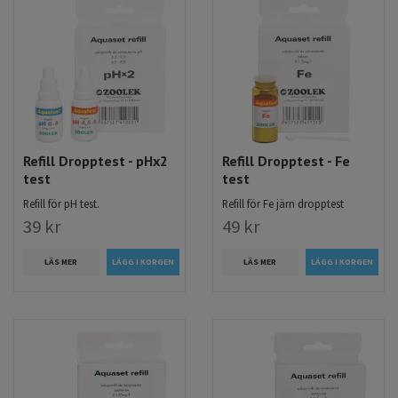
Refill Dropptest - pHx2
Refill Dropptest - Fe
test
test
Refill för pH test.
Refill för Fe järn dropptest
39 kr
49 kr
LÄS MER
LÄS MER