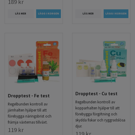
189 kr
LÄS MER
LÄS MER
Dropptest - Cu test
Dropptest - Fe test
Regelbunden kontroll av
Regelbunden kontroll av
kopparhalten hjälper till att
järnhalten hjälper till att
förebygga förgiftning och
förebygga näringsbrist och
skydda fiskar och ryggradslösa
främja växternas tillväxt.
djur.
119 kr
119 kr