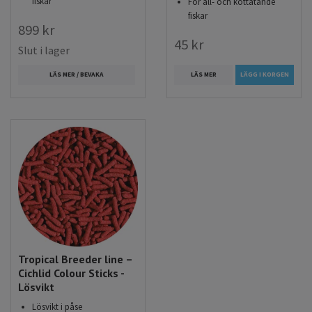
fiskar
För all- och köttätande
fiskar
899 kr
45 kr
Slut i lager
LÄS MER
LÄGG I KORGEN
LÄS MER / BEVAKA
Tropical Breeder line –
Cichlid Colour Sticks -
Lösvikt
Lösvikt i påse