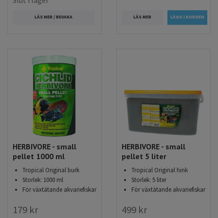
Slut i lager
LÄS MER
LÄS MER / BEVAKA
HERBIVORE - small
HERBIVORE - small
pellet 1000 ml
pellet 5 liter
Tropical Original burk
Tropical Original hink
Storlek: 1000 ml
Storlek: 5 liter
För växtätande akvariefiskar
För växtätande akvariefiskar
179 kr
499 kr