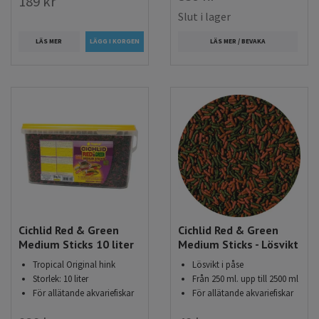
189 kr
Slut i lager
LÄS MER
LÄS MER / BEVAKA
Cichlid Red & Green
Cichlid Red & Green
Medium Sticks 10 liter
Medium Sticks - Lösvikt
Tropical Original hink
Lösvikt i påse
Storlek: 10 liter
Från 250 ml. upp till 2500 ml
För allätande akvariefiskar
För allätande akvariefiskar