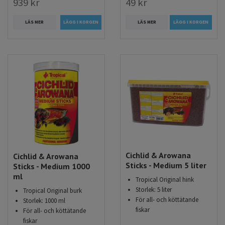
939 kr
49 kr
LÄS MER
LÄS MER
LÄGG I KORGEN
Cichlid & Arowana
Cichlid & Arowana
Sticks - Medium 5 liter
Sticks - Medium 1000
ml
Tropical Original hink
Storlek: 5 liter
Tropical Original burk
För all- och köttätande
Storlek: 1000 ml
fiskar
För all- och köttätande
fiskar