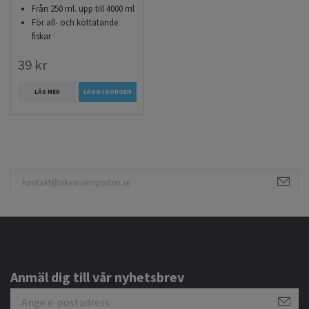
Från 250 ml. upp till 4000 ml
För all- och köttätande
fiskar
39 kr
LÄS MER
LÄGG I KORGEN
Anmäl dig till vår nyhetsbrev