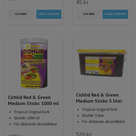
45 kr
LÄS MER
LÄS MER
LÄGG I KORGEN
Cichlid Red & Green
Cichlid Red & Green
Medium Sticks 5 liter
Medium Sticks 1000 ml
Tropical Original hink
Tropical Original burk
Storlek: 5 liter
Storlek: 1000 ml
För allätande akvariefiskar
För allätande akvariefiskar
539 kr