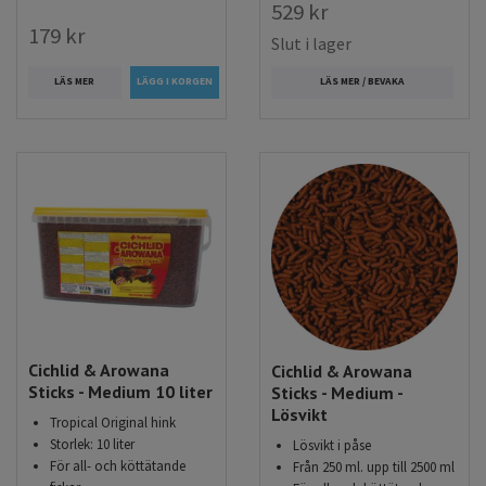
529 kr
179 kr
Slut i lager
LÄS MER
LÄS MER / BEVAKA
Cichlid & Arowana
Cichlid & Arowana
Sticks - Medium 10 liter
Sticks - Medium -
Lösvikt
Tropical Original hink
Storlek: 10 liter
Lösvikt i påse
För all- och köttätande
Från 250 ml. upp till 2500 ml