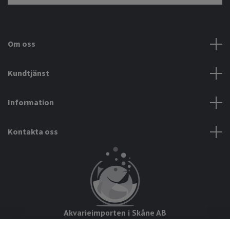
Om oss
Kundtjänst
Information
Kontakta oss
Akvarieimporten i Skåne AB
Hörjavägen 2