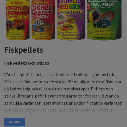
Fiskpellets
Fiskpellets och Sticks
Våra fiskpellets och sticks funkar till många typer av fisk
Oftast är både pellets och sticks för de något större fiskarna
då fodret i sig också är större än andra typer. Pellets och
sticks lämpar sig för fiskar som gärna tar fodret vid ytan då
samtliga varianter i sortimentet är av den flytande varianten
och passar utmärkt till större akvarier med lite biffigare
fiskar som ciklider, arowana eller dammfiskar mfl.
VISA MER