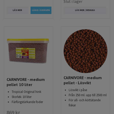
Slut i lager
LÄS MER
LÄS MER / BEVAKA
CARNIVORE - medium
CARNIVORE - medium
pellet - Lösvikt
pellet 10 liter
Lösvikt i påse
Tropical Original hink
Från 250 ml. upp till 2500 ml
Storlek: 10 liter
För all- och köttätande
Färförgstärkande foder
fiskar
869 kr