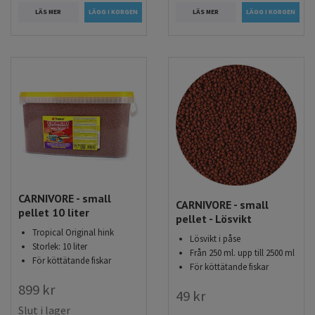
LÄS MER
LÄS MER
CARNIVORE - small
CARNIVORE - small
pellet 10 liter
pellet - Lösvikt
Tropical Original hink
Lösvikt i påse
Storlek: 10 liter
Från 250 ml. upp till 2500 ml
För köttätande fiskar
För köttätande fiskar
899 kr
49 kr
Slut i lager