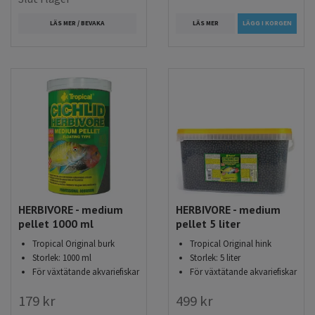
LÄS MER
LÄGG I KORGEN
LÄS MER / BEVAKA
HERBIVORE - medium
HERBIVORE - medium
pellet 1000 ml
pellet 5 liter
Tropical Original burk
Tropical Original hink
Storlek: 1000 ml
Storlek: 5 liter
För växtätande akvariefiskar
För växtätande akvariefiskar
179 kr
499 kr