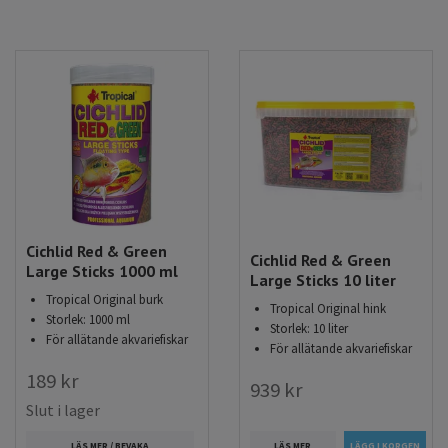
Fiskpellets och sticks finns för både carnivore, herbivore och
blandat samt med olika naturliga tillsatser som vitaminer,
färgförstärkare för klara fina färger och glans eller spirulina
och alger för god mag/tarm funktion. Fördelar med både
fiskpellets och sticks är att de behåller formen i vattnet och
inte löser upp sig och grisar ner vattnet. Överblivet foder är
ofta lätt att ta bort ur akvariet med en håv.
Allt foder finns i originalförpackningar eller lösvikt till
riktigt bra priser! Köp mer och spara mer!
Cichlid Red & Green
Cichlid Red & Green
Large Sticks 1000 ml
Large Sticks 10 liter
Tropical Original burk
Tropical Original hink
Storlek: 1000 ml
Storlek: 10 liter
För allätande akvariefiskar
För allätande akvariefiskar
189 kr
939 kr
Slut i lager
LÄS MER
LÄS MER / BEVAKA