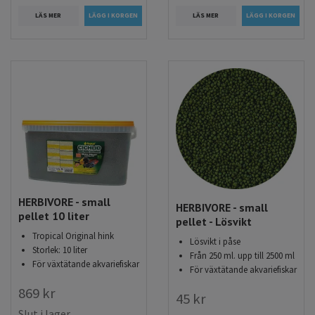
LÄS MER
LÄS MER
HERBIVORE - small
HERBIVORE - small
pellet 10 liter
pellet - Lösvikt
Tropical Original hink
Lösvikt i påse
Storlek: 10 liter
Från 250 ml. upp till 2500 ml
För växtätande akvariefiskar
För växtätande akvariefiskar
869 kr
45 kr
Slut i lager