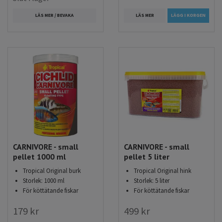
LÄS MER
LÄGG I KORGEN
LÄS MER / BEVAKA
CARNIVORE - small
CARNIVORE - small
pellet 1000 ml
pellet 5 liter
Tropical Original burk
Tropical Original hink
Storlek: 1000 ml
Storlek: 5 liter
För köttätande fiskar
För köttätande fiskar
179 kr
499 kr