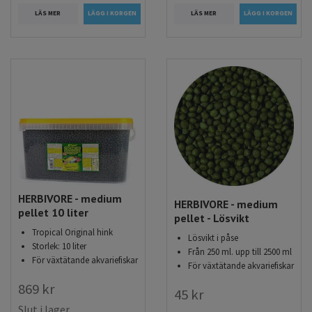
LÄS MER
LÄS MER
HERBIVORE - medium
HERBIVORE - medium
pellet 10 liter
pellet - Lösvikt
Tropical Original hink
Lösvikt i påse
Storlek: 10 liter
Från 250 ml. upp till 2500 ml
För växtätande akvariefiskar
För växtätande akvariefiskar
869 kr
45 kr
Slut i lager