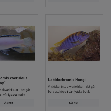
romis caeruleus
Labidochromis Hongi
ay"
Vi skickar inte akvariefiskar - det går
e akvariefiskar - det går
bara att köpa i vår fysiska butik!
 i vår fysiska butik!
LÄS MER
LÄS MER