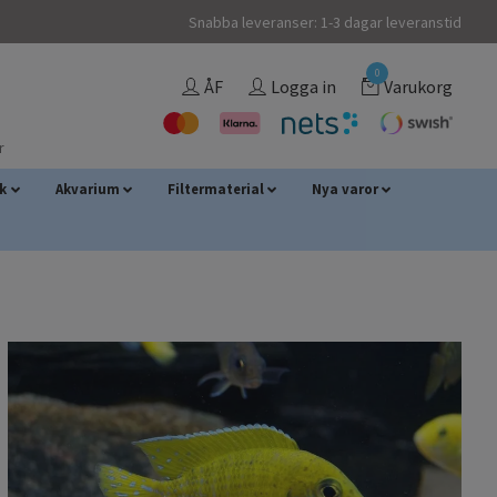
Snabba leveranser: 1-3 dagar leveranstid
0
ÅF
Logga in
Varukorg
r
sk
Akvarium
Filtermaterial
Nya varor