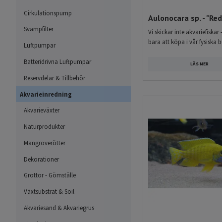
flera populära arter från 
Cirkulationspump
Aulonocara sp. - "Red
uppfödare.
Svampfilter
Vi skickar inte akvariefiskar 
bara att köpa i vår fysiska b
Luftpumpar
Akvarium för Malawi-cik
Batteridrivna Luftpumpar
Malawi-ciklider trivs bäst
LÄS MER
De flesta arter föredrar hår
Reservdelar & Tillbehör
Akvariets storlek bör anpa
Akvarieinredning
rekommenderas minst 200–30
Akvarieväxter
akvarier för att skapa sta
Naturprodukter
Malawi-ciklider härstammar 
Mangroverötter
naturen lever många arter 
För att skapa en miljö där
Dekorationer
och gömställen som efterlik
Grottor - Gömställe
att minska stress och aggr
Växtsubstrat & Soil
En av de mest fascinerand
Akvariesand & Akvariegrus
Efter leken bär honan romm