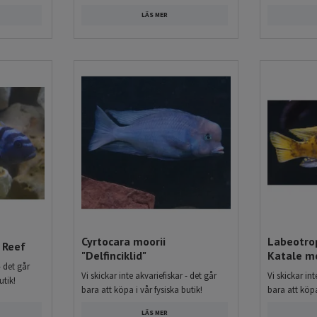
LÄS MER
Cyrtocara moorii
Labeotro
o Reef
"Delfinciklid"
Katale m
- det går
Vi skickar inte akvariefiskar - det går
Vi skickar int
utik!
bara att köpa i vår fysiska butik!
bara att köpa
LÄS MER