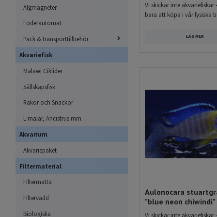
Vi skickar inte akvariefiskar 
Algmagneter
bara att köpa i vår fysiska b
Foderautomat
LÄS MER
Pack & transporttillbehör
Akvariefisk
Malawi Ciklider
Sällskapsfisk
Räkor och Snäckor
L-malar, Ancistrus mm.
Akvarium
Akvariepaket
Filtermaterial
Filtermatta
Aulonocara stuartgr
Filtervadd
"blue neon chiwindi"
Biologiska
Vi skickar inte akvariefiskar 