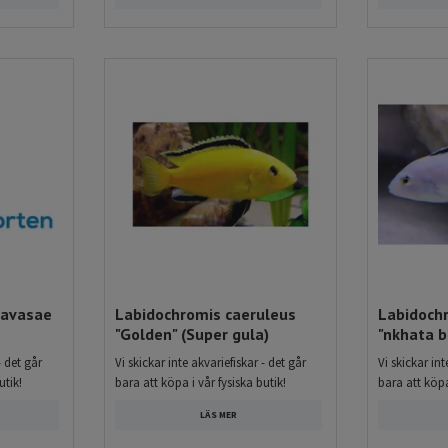
wavasae
Labidochromis caeruleus
Labidoch
"Golden" (Super gula)
"nkhata b
- det går
Vi skickar inte akvariefiskar - det går
Vi skickar int
utik!
bara att köpa i vår fysiska butik!
bara att köpa
LÄS MER