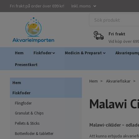
Fri frakt på order över 699 kr!
Inkl. moms
Fri frakt
Vid köp över 699
Hem
Fiskfoder
Medicin & Preparat
Akvariepump
Presentkort
Hem
Akvariefiskar
Hem
Fiskfoder
Malawi Ci
Flingfoder
Granulat & Chips
Pellets & Sticks
Malawi-ciklider – odla
Bottenfoder & tabletter
Att kunna erbjuda akvariefi