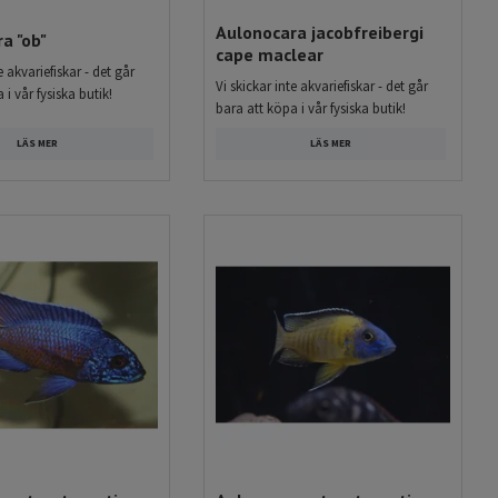
Aulonocara jacobfreibergi
a "ob"
cape maclear
e akvariefiskar - det går
Vi skickar inte akvariefiskar - det går
 i vår fysiska butik!
bara att köpa i vår fysiska butik!
LÄS MER
LÄS MER