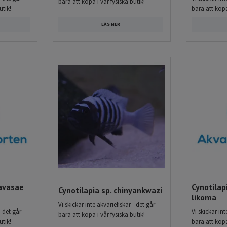
bara att köpa i vår fysiska butik!
utik!
bara att köpa
LÄS MER
avasae
Cynotilap
Cynotilapia sp. chinyankwazi
likoma
Vi skickar inte akvariefiskar - det går
- det går
Vi skickar int
bara att köpa i vår fysiska butik!
utik!
bara att köpa