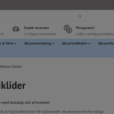
Snabb leverans
Prisgaranti
 kr
1-3 dagar leveranstid
Gäller samtliga produkte
 & filter
Akvarieinredning
Akvarietillbehör
Akvariefi
Malawi Ciklider
klider
de med kunskap och erfarenhet
sk av hög kvalitet leder till nöjda kunder. Akvarieimporten har många