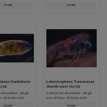
LÄS MER
LÄS MER
pheus Fuelleborni
Labeotropheus Trewavasae
c/ob
thumbi west mc/ob
e akvariefiskar - det går
Vi skickar inte akvariefiskar - det går
 i vår fysiska butik!
bara att köpa i vår fysiska butik!
LÄS MER
LÄS MER