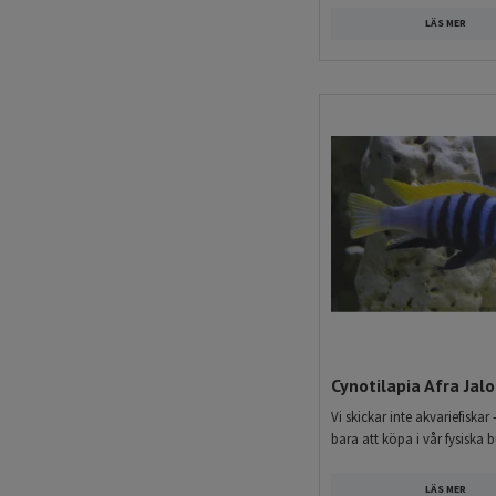
LÄS MER
Cynotilapia Afra Jal
Vi skickar inte akvariefiskar 
bara att köpa i vår fysiska b
LÄS MER