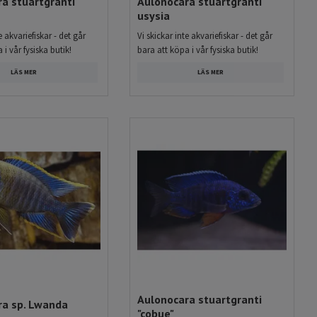
a stuartgranti
Aulonocara stuartgranti
usysia
e akvariefiskar - det går
Vi skickar inte akvariefiskar - det går
 i vår fysiska butik!
bara att köpa i vår fysiska butik!
LÄS MER
LÄS MER
Aulonocara stuartgranti
ra sp. Lwanda
"cobue"