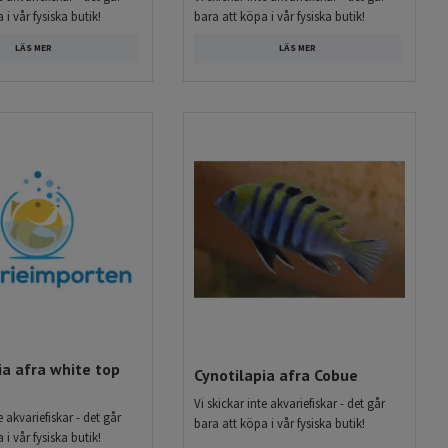
 i vår fysiska butik!
bara att köpa i vår fysiska butik!
LÄS MER
LÄS MER
ia afra white top
Cynotilapia afra Cobue
Vi skickar inte akvariefiskar - det går
e akvariefiskar - det går
bara att köpa i vår fysiska butik!
 i vår fysiska butik!