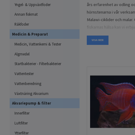
års erfarenhet av odling oc
Yngel- & Uppväxtfoder
hörnstenarna i vår verksam
Annan fiskmat
Malawi-ciklider och malar
Räkfoder
fiskarnas hälsa kan vi erbj
Medicin & Preparat
Vi samarbetar även med vä
VISA MER
Medicin, Vattenkemi & Tester
erbjuda ett brett sortiment 
Algmedel
artsäkerhet.
Startbakterier - Filterbakterier
Stort utbud av Malawi-c
Vattentester
Hos oss hittar du ett brett
Vattenberedning
omfattar både populära och
Växtnäring Akvarium
Pseudotropheus, Copadich
Akvariepump & filter
Malawi ciklider delas vanl
Innerfilter
Mbuna lever naturligt blan
Luftfilter
starka färger och aktiva 
bottnar och uppskattas för
Ytterfilter