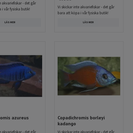
e akvariefiskar - det går
Vi skickar inte akvariefiskar - det går
 i vår fysiska butik!
bara att köpa i vår fysiska butik!
LÄS MER
LÄS MER
romis azureus
Copadichromis borleyi
kadango
e akvariefiskar - det går
Vi skickar inte akvariefiskar - det går