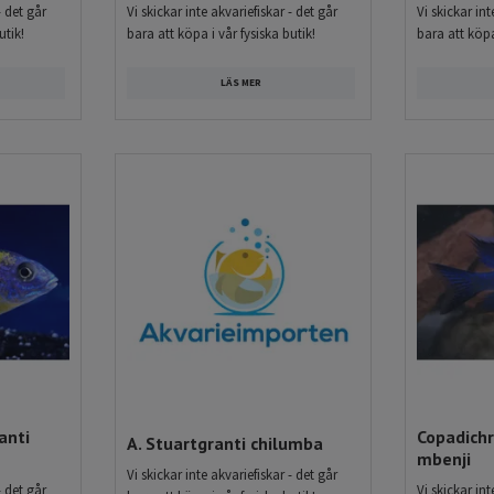
- det går
Vi skickar inte akvariefiskar - det går
Vi skickar int
utik!
bara att köpa i vår fysiska butik!
bara att köpa
LÄS MER
anti
Copadich
A. Stuartgranti chilumba
mbenji
Vi skickar inte akvariefiskar - det går
- det går
Vi skickar int