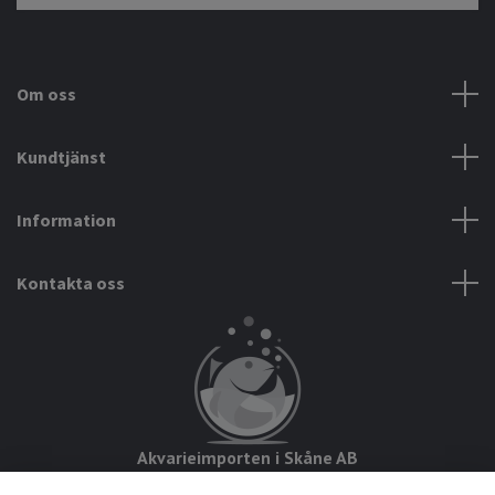
Om oss
Kundtjänst
Information
Kontakta oss
Akvarieimporten i Skåne AB
Hörjavägen 2