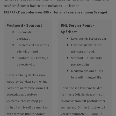
beställer så kostar frakten bara mellan 59 - 89 kronor!
FRI FRAKT på order över 699 kr för alla leveranser inom Sverige!
Postnord - Spårbart
DHL Service Point -
Spårbart
Leveranstid: 1-3
vardagar.
Leveranstid: 1-2 vardagar.
Levereras till din adress
Leverans direkt till ditt
eller till ombud.
närmsta ombud.
Spårbart - Du kan följa
Spårbart - Du kan följa
paketets väg.
paketets väg.
Meddela oss om du vill
Din beställning skickas som
byta utlämningsställe.
varubrev 1:a-klass som enligt
PostNord är framme inom 1-3
Försändelsen levereras till ditt
arbetsdagar. Varubrev
närmaste DHL Servicepoint som
levereras i största möjliga
räknas ut ifrån ditt postnummer
mån till din brevlåda men kan
och adress. Om du är osäker på
även lämnas utanför dörren,
var ditt närmaste DHL-ombud