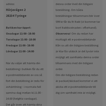
adress:
denna order med din tidigare
Hörjavägen 2
beställning. Om båda
28234 Tyringe
beställningar tillsammans blir över
599 kr får du fri frakt (vi kommer tar
Butiken har öppet:
bort fraktkostnaden i efterhand).
Onsdagar 11:00 - 18:00
Observera!
Om du redan har
Torsdagar 11:00 - 18:00
mottagit ett e-postmeddelande
Fredagar 11:00 - 18:00
från os att din tidigare beställning
Lördagar 11:00 - 14:00
är klar för utskick är det tyvärr inte
möjligt att samfrakta denna order
När du väljer att hämta din
tillsammans med din tidigare
beställning i butiken får du ett
order.
e-postmeddelande av oss så
Om din tidigare beställning redan
fort din beställning är redo för
är packad/skickad kommer vi att
avhämtning - i normala fall
skicka ett e-postmeddelande till
samma dag mellan kl.11.00 -
dig om samfrakt inte är möjligt.
14.00 (helgfria vardagar).
Det går även att hämta dina