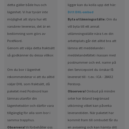
detta gäller både hus och
ligger kan du kolla upp det här:
lägenhet. Vi har tyvärr inte
Ditt DHL-ombud
möjlighet att styra hur ett
Byta utlämningsställe:
Om du
varubrev levereras, det är en
vill byta till ett annat
bedömning som görs av
utlämningsställe nära t.ex din
PostNord.
arbetsplats går det alltid bra att
Genom att välja detta fraktsätt
lämna ett meddelande i
så godkänner du dessa villkor.
meddelandefältet i kassan med
postnummer och evt. namn på
Om du bor i lägenhet
den Servicepoint du önskar få
rekommenderar vi att du alltid
levererat till - t.ex.: ICA - 28432
väljer DHL som fraktsätt, då
Perstorp.
paketet med Postnord kan
Observera!
Ombud på mindre
lämnas utanför din
orter har ibland begränsad
lägenhetsdörr och därför vara
utkörning vilket kan påverka
tillgänglig för alla som bor i
leveranstiden. När paketet har
samma trapphus.
kommit fram till ombudet får du
Observera!
Vi förbehåller oss
en avisering och kan hämta ditt