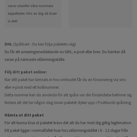
varor utanför våra normala
öppettider. Hör av dig så löser
vi det!
DHL
(Spårbart - Du kan följa paketets väg)
Du får ett aviseringsmeddelande vis SMS, e-post eller brev. Du hämtar då
varan på närmaste utlämningsställe.
Följ ditt paket online:
När ditt paket har lämnats in hos ombudet får du en föravisering via sms
eller e-post med ett kollinummer.
Detta nummer kan du använda för att spåra var din försändelse befinner sig.
Notera att det tar någon dag innan paketet dyker upp i PostNords spårning.
Hämta ut ditt paket
För att kunna lösa ut paketet krävs det att du har med dig giltig legitimation.
Ett paket ligger i normalfallet kvar hos utlämningsstället i 6 - 12 dagar från