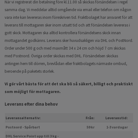
När vi registrerat din betalning före kl.11.00 så skickas försändelsen i regel
samma dag. Vi meddelar alltid omgående via email eller telefon om någon
vara inte kan levereras inom föreskriven tid. Fraktbolaget har ansvaret för att
leverans till mottagaren sker inom utsatt tid och att försändelsen levereras i
gott skick. Mottagaren ska alltid kontrollera försändelsens skick innan
mottagandet godkänns. Leverans sker huvudsakligen via DHL och PostNord.
Order under 500 g och med maxmått 34 x 24 cm och höjd 7 cm skickas
med Postnord. Övriga order skickas med DHL. Försändelsen skickas
antingen hem till dörren, brevlådan eller fraktbolagets närmaste ombud,
beroende på paketets storlek.
Vi gör vårt bästa för att det ska bli så säkert, billigt och praktiskt
som möjligt för mottagaren.
Leverans efter dina behov
Leveransalternativ:
Från:
Leveranstid:
Postnord - Spårbart
59 kr
1-3 vardagar
DHL Service Point upp till 3 kg -