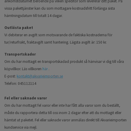
ankomstdatumet beroende på vilken speditör som levererar ditt paket. På
vissa pakettjänster kan du som mottagare kostnadsfritt förlänga sista
hämtningsdatum till totalt 14 dagar.
Outlösta paket
Vi debiterar en avgift som motsvarande de faktiska kostnaderna för
tur/returfrakt, fraktavgift samt hantering. Lägsta avgift är: 150 kr.
Transportskador
Om du har mottagit en transportskadad produkt så hänvisar vi dig till våra
köpvillkor. Läs villkoren
här
.
E-post:
kontakt@akvarieimporten.se
Telefon: 045112114
Fel eller saknade varor
Om du har mottagit fel varor eller inte har fått alla varor som du beställt,
måste du rapportera detta till oss inom 2 dagar efter att du mottagit eller
hämtat ut paketet. Fel eller saknade varor anmälas direkt till Akvarieimporten
kundservice via mejl.