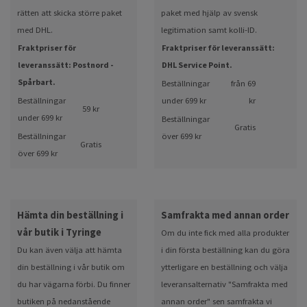
rätten att skicka större paket
paket med hjälp av svensk
med DHL.
legitimation samt kolli-ID.
Fraktpriser för
Fraktpriser för leveranssätt:
leveranssätt: Postnord -
DHL Service Point.
Spårbart.
Beställningar
från 69
Beställningar
under 699 kr
kr
59 kr
under 699 kr
Beställningar
Gratis
Beställningar
över 699 kr
Gratis
över 699 kr
Hämta din beställning i
Samfrakta med annan order
vår butik i Tyringe
Om du inte fick med alla produkter
Du kan även välja att hämta
i din första beställning kan du göra
din beställning i vår butik om
ytterligare en beställning och välja
du har vägarna förbi. Du finner
leveransalternativ "Samfrakta med
butiken på nedanstående
annan order" sen samfrakta vi