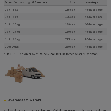
Priser for levering til Danmark
Pris
Leveringstid
Op til 3 kg
135 sek
4-5 hverdage
Op til 5 kg
155 sek
4-5 hverdage
Op til 10 kg
169 sek
4-5 hverdage
Op til 15 kg
189 sek
4-5 hverdage
Op til 20 kg
219 sek
4-5 hverdage
Over 20 kg
269 sek
4-5 hverdage
* FRI FRAGT på order over 699 sek., gælder ikke forsendelser til Danmark
Leveranssätt & frakt.
Nu kan du välja och vraka i butiken. Vad du än köper och hur många du än