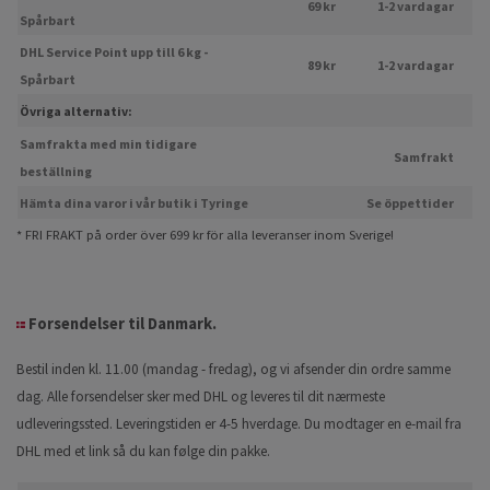
69 kr
1-2 vardagar
Spårbart
DHL Service Point upp till 6 kg -
89 kr
1-2 vardagar
Spårbart
Övriga alternativ:
Samfrakta med min tidigare
Samfrakt
beställning
Hämta dina varor i vår butik i Tyringe
Se öppettider
* FRI FRAKT på order över 699 kr för alla leveranser inom Sverige!
Forsendelser til Danmark.
Bestil inden kl. 11.00 (mandag - fredag), og vi afsender din ordre samme
dag. Alle forsendelser sker med DHL og leveres til dit nærmeste
udleveringssted. Leveringstiden er 4-5 hverdage. Du modtager en e-mail fra
DHL med et link så du kan følge din pakke.