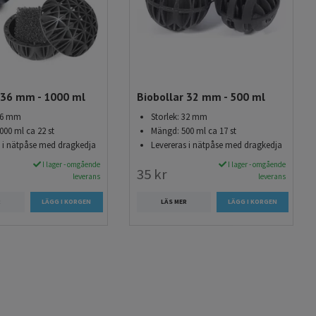
 36 mm - 1000 ml
Biobollar 32 mm - 500 ml
 36 mm
Storlek: 32 mm
00 ml ca 22 st
Mängd: 500 ml ca 17 st
s i nätpåse med dragkedja
Levereras i nätpåse med dragkedja
I lager - omgående
I lager - omgående
35 kr
leverans
leverans
R
LÄS MER