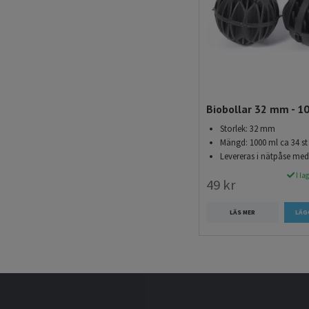
Biobollar 32 mm - 1
Storlek: 32 mm
Mängd: 1000 ml ca 34 st
Levereras i nätpåse me
I la
49 kr
LÄS MER