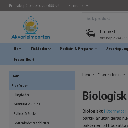
Fri frakt på order över 699 kr!
Inkl. moms
Fri frakt
Vid köp över 699
Hem
Fiskfoder
Medicin & Preparat
Akvariepump
Presentkort
Hem
Filtermaterial
Hem
Fiskfoder
Biologisk
Flingfoder
Granulat & Chips
Biologiskt
filtermateri
Pellets & Sticks
partiklar utan deras hu
Bottenfoder & tabletter
bakterier” att bosätta 