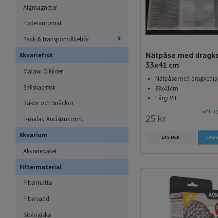
Algmagneter
Foderautomat
Pack & transporttillbehör
Nätpåse med dragk
Akvariefisk
33x41 cm
Malawi Ciklider
Nätpåse med dragkedja
Sällskapsfisk
33x41cm
Färg: Vit
Räkor och Snäckor
I la
25 kr
L-malar, Ancistrus mm.
Akvarium
LÄS MER
LÄGG
Akvariepaket
Filtermaterial
Filtermatta
Filtervadd
Biologiska