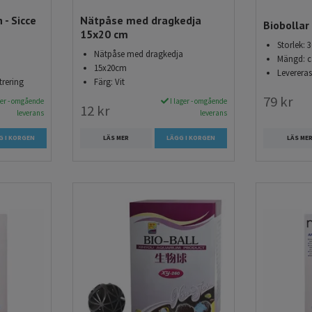
 - Sicce
Nätpåse med dragkedja
Biobollar
15x20 cm
Storlek:
Nätpåse med dragkedja
Mängd: c
15x20cm
Leverera
trering
Färg: Vit
79 kr
ger - omgående
I lager - omgående
12 kr
leverans
leverans
LÄS ME
LÄS MER
LÄGG I KORGEN