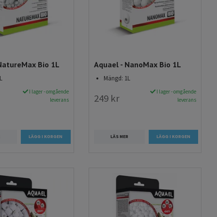
NatureMax Bio 1L
Aquael - NanoMax Bio 1L
L
Mängd: 1L
I lager - omgående
I lager - omgående
249 kr
leverans
leverans
R
LÄS MER