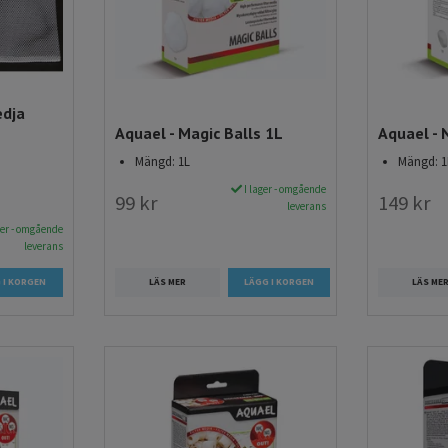
edja
Aquael - Magic Balls 1L
Aquael - 
Mängd: 1L
Mängd: 1
I lager - omgående
99 kr
149 kr
leverans
ger - omgående
leverans
 I KORGEN
LÄS MER
LÄS ME