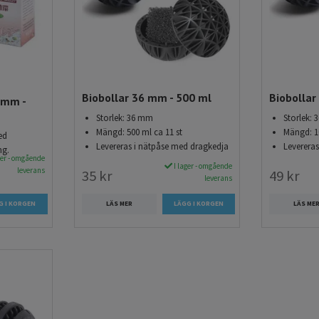
Biobollar 36 mm - 500 ml
Biobollar
 mm -
Storlek: 36 mm
Storlek:
Mängd: 500 ml ca 11 st
Mängd: 10
ed
Levereras i nätpåse med dragkedja
Leverera
ng.
ger - omgående
I lager - omgående
leverans
35 kr
49 kr
leverans
LÄS MER
LÄS ME