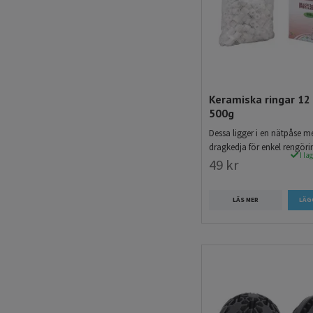
Keramiska ringar 12
500g
Dessa ligger i en nätpåse m
dragkedja för enkel rengöri
I la
49 kr
LÄS MER