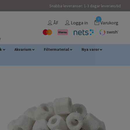
Snabba leveranser: 1-3 dagar leveranstid
0
ÅF
Logga in
Varukorg
r
sk
Akvarium
Filtermaterial
Nya varor