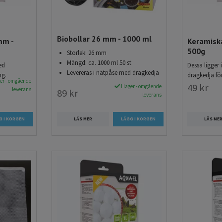
Biobollar 26 mm - 1000 ml
mm -
Keramiska
500g
Storlek: 26 mm
Mängd: ca. 1000 ml 50 st
ed
Dessa ligger
Levereras i nätpåse med dragkedja
ng.
dragkedja fö
ger - omgående
49 kr
I lager - omgående
leverans
89 kr
leverans
LÄS MER
LÄS ME