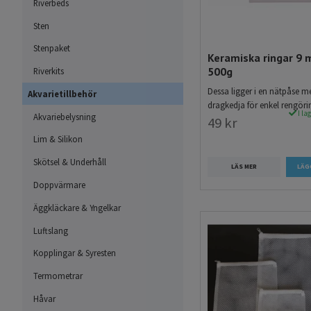
Riverbeds
Sten
Stenpaket
Keramiska ringar 9 
500g
Riverkits
Dessa ligger i en nätpåse m
Akvarietillbehör
dragkedja för enkel rengöri
I la
Akvariebelysning
49 kr
Lim & Silikon
Skötsel & Underhåll
LÄS MER
Doppvärmare
Äggkläckare & Yngelkar
Luftslang
Kopplingar & Syresten
Termometrar
Håvar