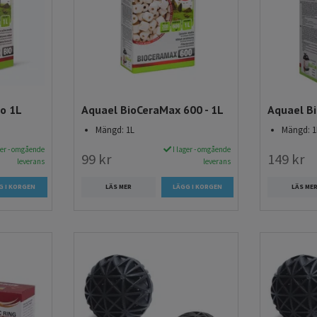
io 1L
Aquael BioCeraMax 600 - 1L
Aquael Bi
Mängd: 1L
Mängd: 1
ger - omgående
I lager - omgående
99 kr
149 kr
leverans
leverans
LÄS MER
LÄS ME