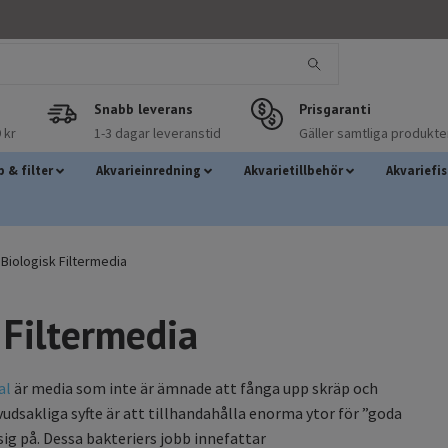
Snabb leverans
Prisgaranti
 kr
1-3 dagar leveranstid
Gäller samtliga produkte
 & filter
Akvarieinredning
Akvarietillbehör
Akvariefi
Biologisk Filtermedia
 Filtermedia
al
är media som inte är ämnade att fånga upp skräp och
vudsakliga syfte är att tillhandahålla enorma ytor för ”goda
sig på. Dessa bakteriers jobb innefattar