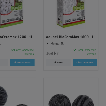
oCeraMax 1200 - 1L
Aquael BioCeraMax 1600 - 1L
L
Mängd: 1L
I lager - omgående
I lager - omgående
169 kr
leverans
leverans
R
LÄS MER