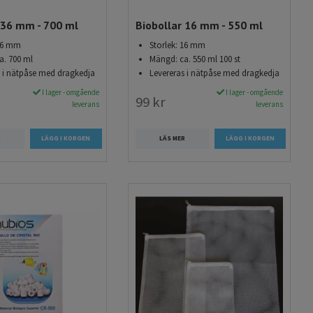
 36 mm - 700 ml
Biobollar 16 mm - 550 ml
 36 mm
Storlek: 16 mm
a. 700 ml
Mängd: ca. 550 ml 100 st
s i nätpåse med dragkedja
Levereras i nätpåse med dragkedja
I lager - omgående
I lager - omgående
99 kr
leverans
leverans
R
LÄS MER