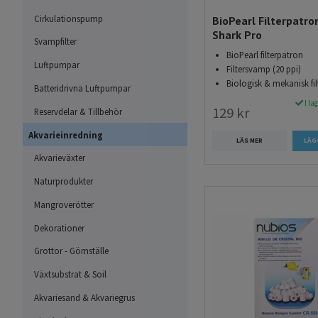
Cirkulationspump
BioPearl Filterpatron
Shark Pro
Svampfilter
BioPearl filterpatron
Luftpumpar
Filtersvamp (20 ppi)
Biologisk & mekanisk fil
Batteridrivna Luftpumpar
I la
129 kr
Reservdelar & Tillbehör
Akvarieinredning
LÄS MER
Akvarieväxter
Naturprodukter
Mangroverötter
Dekorationer
Grottor - Gömställe
Växtsubstrat & Soil
Akvariesand & Akvariegrus