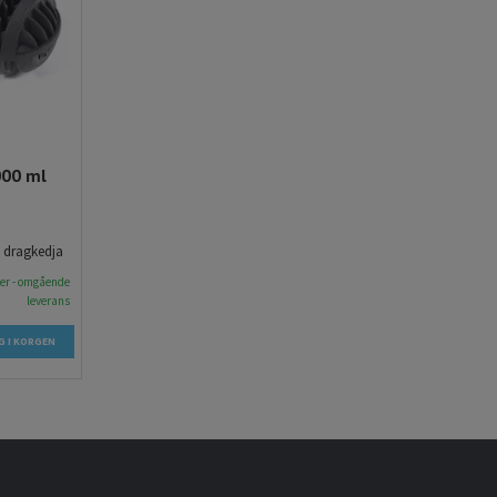
000 ml
d dragkedja
ger - omgående
leverans