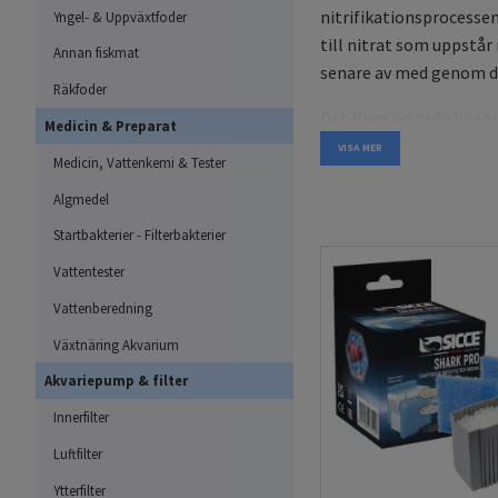
nitrifikationsprocesse
Yngel- & Uppväxtfoder
till nitrat som uppstår 
Annan fiskmat
senare av med genom 
Räkfoder
Det finns en rad olika 
Medicin & Preparat
biobollar, sintrat glas
VISA MER
Medicin, Vattenkemi & Tester
av tusentals små porer
Algmedel
filtermaterial ger väld
inner-
och
ytterfilter
. 
Startbakterier - Filterbakterier
hamna sist i filterord
Vattentester
dom för mycket slagg s
Vattenberedning
filtermediats funktion i
Växtnäring Akvarium
När filtermedia ska byta
Akvariepump & filter
då risken är överhängan
den som återstår inte k
Innerfilter
spikar av nitrit/nitrat 
Luftfilter
Ytterfilter