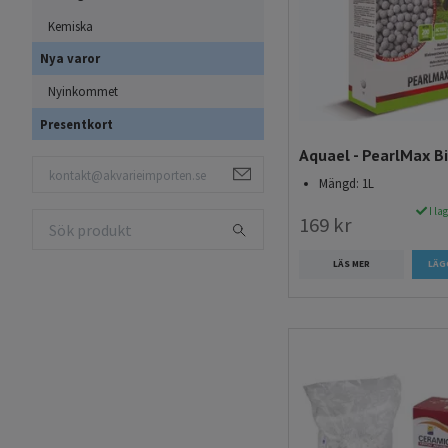
Kemiska
Nya varor
Nyinkommet
Presentkort
Aquael - PearlMax B
Mängd: 1L
I la
169 kr
LÄS MER