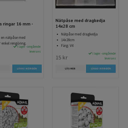
Nätpåse med dragkedja
 ringar 16 mm -
14x28 cm
Nätpåse med dragkedja
 i en nätpåse med
14x28cm
r enkel rengöring.
Färg: Vit
I lager - omgående
leverans
I lager - omgående
15 kr
leverans
R
LÄS MER
LÄGG I KORGEN