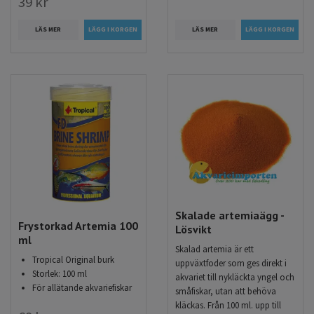
39 kr
LÄS MER
LÄS MER
Skalade artemiaägg -
Frystorkad Artemia 100
Lösvikt
ml
Skalad artemia är ett
Tropical Original burk
uppväxtfoder som ges direkt i
Storlek: 100 ml
akvariet till nykläckta yngel och
För allätande akvariefiskar
småfiskar, utan att behöva
kläckas. Från 100 ml. upp till