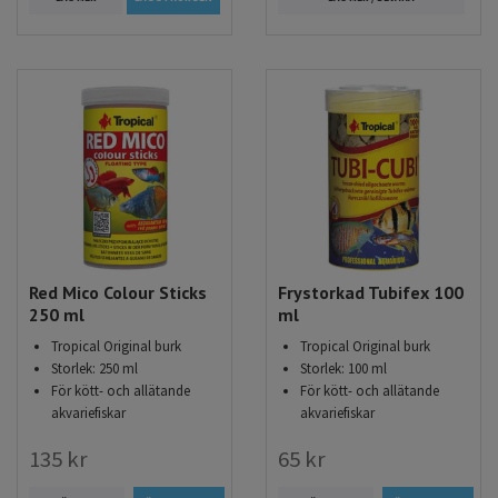
Red Mico Colour Sticks
Frystorkad Tubifex 100
250 ml
ml
Tropical Original burk
Tropical Original burk
Storlek: 250 ml
Storlek: 100 ml
För kött- och allätande
För kött- och allätande
akvariefiskar
akvariefiskar
135 kr
65 kr