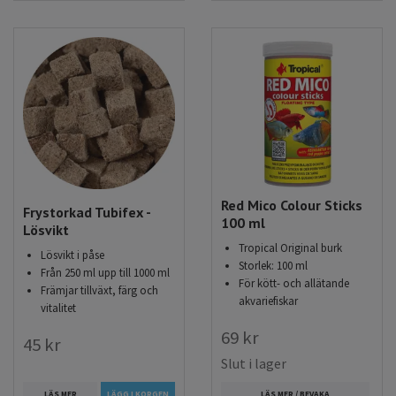
färg samt den allmänna hälsan hos dina fiskar, artemia-
kuberna kan användas som huvudfoder men även som ett
komplementfoder som ges ibland utöver deras vanliga
huvudfoder. Dom flesta fiskarna uppskattar artemian då
smaken av artemia är attraktiv hos dom flesta oavsett om
det är artemiaägg, frystorkad artemia eller fryst artemia.
Red Mico Colour Sticks
Frystorkad Tubifex -
100 ml
Lösvikt
Tropical Original burk
Lösvikt i påse
Storlek: 100 ml
Från 250 ml upp till 1000 ml
För kött- och allätande
Främjar tillväxt, färg och
akvariefiskar
vitalitet
69 kr
45 kr
Slut i lager
LÄS MER
LÄGG I KORGEN
LÄS MER / BEVAKA