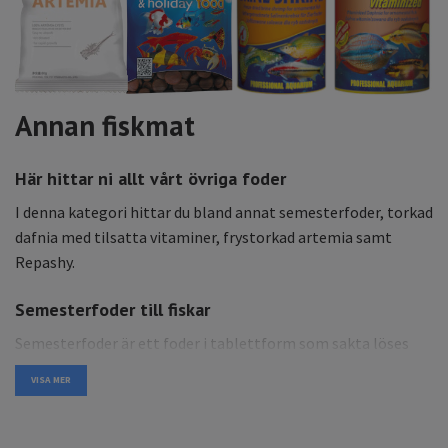
Annan fiskmat
Här hittar ni allt vårt övriga foder
I denna kategori hittar du bland annat semesterfoder, torkad
dafnia med tilsatta vitaminer, frystorkad artemia samt
Repashy.
Semesterfoder till fiskar
Semesterfoder är ett foder i tablettform som sakta löses
upp i akvariet under en längre tid och passar därför perfekt
VISA MER
när man är iväg på semester. Dessa tabletterna ändrar inte
vattenvärdena om dom används under rätt förutsättningar
och är därför optimal oavsett om du är iväg en helg eller en