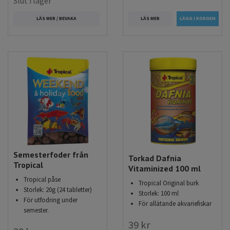
Slut i lager
LÄS MER
LÄS MER / BEVAKA
Semesterfoder från
Torkad Dafnia
Tropical
Vitaminized 100 ml
Tropical påse
Tropical Original burk
Storlek: 20g (24 tabletter)
Storlek: 100 ml
För utfodring under
För allätande akvariefiskar
semester.
39 kr