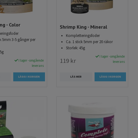
ng - Color
Shrimp King - Mineral
eringsfoder
Kompletteringsfoder
ck 5mm 3-5 gånger per
Ca. 1 stick 5mm per 20 räkor
Storlek: 45g
45g
I lager - omgående
119 kr
I lager - omgående
leverans
leverans
LÄS MER
R