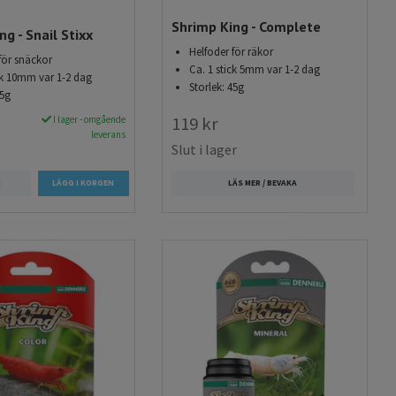
Shrimp King - Complete
g - Snail Stixx
Helfoder för räkor
för snäckor
Ca. 1 stick 5mm var 1-2 dag
ck 10mm var 1-2 dag
Storlek: 45g
45g
119 kr
I lager - omgående
leverans
Slut i lager
R
LÄS MER / BEVAKA