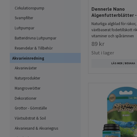
kalcium, främjar en sta
Cirkulationspump
Dennerle Nano
eftersom de regelbunde
Algenfutterblätter -
Svampfilter
Naturliga algblad för räkor,
Luftpumpar
växtbaserat fodertillskott ri
Olika typer av räkm
vitaminer och spårämnen
Batteridrivna Luftpumpar
Det finns flera olika t
89 kr
Reservdelar & Tillbehör
foder beror på räkornas
Slut i lager
populära typerna av räk
Akvarieinredning
LÄS MER / BEVAKA
Akvarieväxter
Pellets och granulat
Naturprodukter
Pellets och granulat ä
Mangroverötter
foderbitar sjunker snab
arter som räkor. Pellets
Dekorationer
hållbarhet i vattnet ut
Grottor - Gömställe
och mjuka pellets; de h
Växtsubstrat & Soil
naturliga betesbeteend
Akvariesand & Akvariegrus
att äta för små räkor.