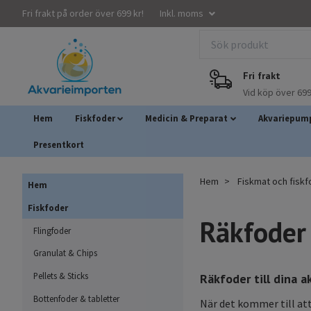
Fri frakt på order över 699 kr!
Inkl. moms
Fri frakt
Vid köp över 699
Hem
Fiskfoder
Medicin & Preparat
Akvariepump
Presentkort
Hem
Fiskmat och fisk
Hem
Fiskfoder
Räkfoder
Flingfoder
Granulat & Chips
Pellets & Sticks
Räkfoder till dina a
Bottenfoder & tabletter
När det kommer till att 