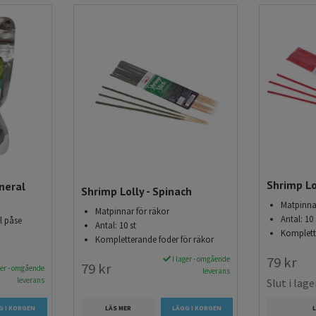
Shrimp Lo
neral
Shrimp Lolly - Spinach
Matpinnar
Matpinnar för räkor
Antal: 10 
l påse
Antal: 10 st
Komplett
Kompletterande foder för räkor
79 kr
I lager - omgående
79 kr
ger - omgående
leverans
leverans
Slut i lage
LÄS MER
L