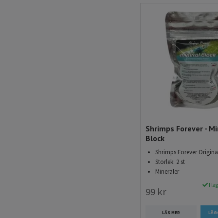
Shrimps Forever - Mi
Block
Shrimps Forever Origina
Storlek: 2 st
Mineraler
I la
99 kr
LÄS MER