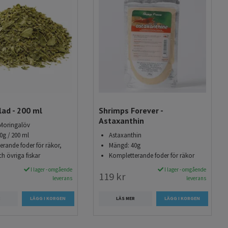
ad - 200 ml
Shrimps Forever -
Astaxanthin
Moringalöv
10g / 200 ml
Astaxanthin
rande foder för räkor,
Mängd: 40g
ch övriga fiskar
Kompletterande foder för räkor
I lager - omgående
I lager - omgående
119 kr
leverans
leverans
R
LÄS MER