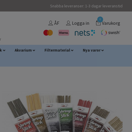
Snabba leveranser: 1-3 dagar leveranstid
0
ÅF
Logga in
Varukorg
r
sk
Akvarium
Filtermaterial
Nya varor