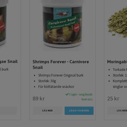
t till dina räkor online hos Akvarieimporten
ör att hålla dina räkor välmående och friska. Vi erbjuder:
r över 699 kr
å 1–3 dagar
ment av högkvalitativt räkfoder
gae Snail
Shrimps Forever - Carnivore
Moringabl
Snail
l burk
Torkade 
Shrimps Forever Original burk
Storlek: 
Storlek: 30g
Komplette
För köttätande snäckor
sniglar o
I lager - omgående
89 kr
25 kr
leverans
LÄS MER
LÄS ME