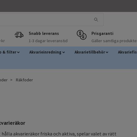
Snabb leverans
Prisgaranti
 kr
1-3 dagar leveranstid
Gäller samtliga produkte
 & filter
Akvarieinredning
Akvarietillbehör
Akvariefi
foder
Räkfoder
kvarieräkor
hålla akvarieräkor friska och aktiva, spelar valet av rätt