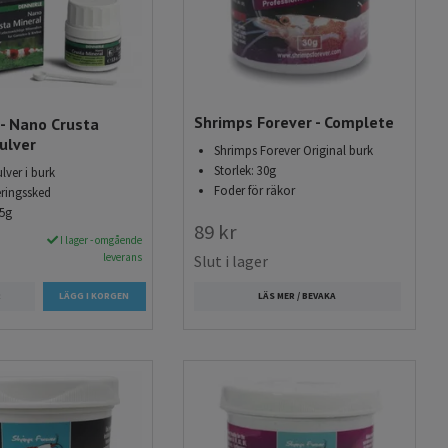
Shrimps Forever - Complete
- Nano Crusta
ulver
Shrimps Forever Original burk
Storlek: 30g
lver i burk
Foder för räkor
ringssked
35g
89 kr
I lager - omgående
leverans
Slut i lager
R
LÄS MER / BEVAKA