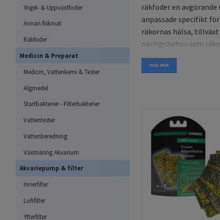
räkfoder en avgörande r
Yngel- & Uppväxtfoder
anpassade specifikt för
Annan fiskmat
räkornas hälsa, tillväx
Räkfoder
näringsbehov som räkor
du säkerställa att dina r
Medicin & Preparat
VISA MER
Medicin, Vattenkemi & Tester
Räkors näringsbeho
Algmedel
Räkor har ett unikt när
Startbakterier - Filterbakterier
som fiskar och sniglar.
Vattentester
partiklar och ibland rest
naturen kontinuerligt be
Vattenberedning
"renhållare" i akvariet
Växtnäring Akvarium
behöver räkor i fångens
Akvariepump & filter
deras näringsbehov.
Innerfilter
Det viktigaste för att f
Luftfilter
proteiner, vitaminer, mi
Ytterfilter
regenerering, medan fi