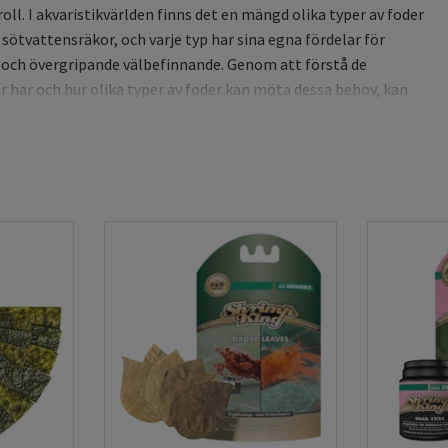
oll. I akvaristikvärlden finns det en mängd olika typer av foder
 sötvattensräkor, och varje typ har sina egna fördelar för
t och övergripande välbefinnande. Genom att förstå de
 har och hur olika typer av foder kan möta dessa behov, kan
äkor trivs i sin miljö.
v
ingsbehov som skiljer sig något från andra invånare i akvariet,
 Deras diet består i huvudsak av alger, biofilm, små organiska
er av döda växter och djur. Det är viktigt att förstå att räkor i
tar på dessa naturliga källor, vilket gör dem till effektiva
. För att främja en balanserad kost i en konstgjord miljö
kap dock ett speciellt anpassat foder som tillgodoser alla
rämja räkors hälsa är att de får en varierad diet rik på
neraler och fibrer. Protein är viktigt för tillväxt och
brer hjälper matsmältningen. Viktiga mineraler, såsom