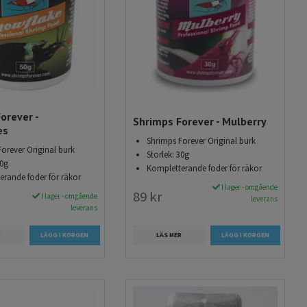
orever -
Shrimps Forever - Mulberry
es
Shrimps Forever Original burk
orever Original burk
Storlek: 30g
30g
Kompletterande foder för räkor
erande foder för räkor
I lager - omgående
89 kr
I lager - omgående
leverans
leverans
R
LÄS MER