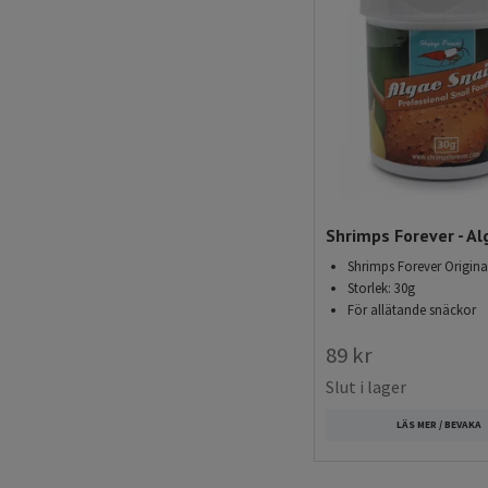
Köp räkfoder och ma
Hos oss hittar du allt f
Fri frakt på ordra
Snabb leverans p
Noga utvalt sorti
Shrimps Forever - Al
Shrimps Forever Origina
Storlek: 30g
För allätande snäckor
89 kr
Slut i lager
LÄS MER / BEVAKA