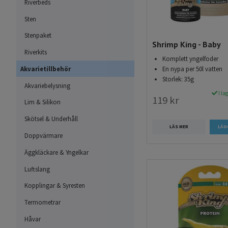
Riverbeds
Shrimp Lollies
Sten
Shrimp Lollies är ett r
Stenpaket
täckta med ett näringsr
Shrimp King - Baby
Riverkits
som räkor älskar. När p
Komplett yngelfoder
av den. Shrimp Sticks g
En nypa per 50l vatten
Akvarietillbehör
Storlek: 35g
beteende och hjälper til
Akvariebelysning
I la
119 kr
Lim & Silikon
Flingfoder
Skötsel & Underhåll
Flingfoder som till exe
LÄS MER
Doppvärmare
populärt bland akvariee
pressade flingor som s
Äggkläckare & Yngelkar
fisk, finns det specifi
Luftslang
nödvändiga näringsämne
Kopplingar & Syresten
och sjunka till botten,
Termometrar
Naturligt foder (blad 
Håvar