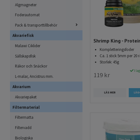
Ett annat viktigt tillsk
Algmagneter
Torkade löv, exempelvi
Foderautomat
tanniner och näringsämn
räkornas immunsystem o
Pack & transporttillbehör
både levande och torkad
Akvariefisk
Shrimp King - Protei
kost med naturliga ing
Malawi Ciklider
Kompletteringsfoder
Ca. 1 stick 5mm per 20 
Sällskapsfisk
Specialfoder för ynge
Storlek: 45g
Räkor och Snäckor
När det gäller unga räko
I la
119 kr
att konsumera. Dessa fo
L-malar, Ancistrus mm.
främja snabb tillväxt o
Akvarium
långsamt i vattnet och 
LÄS MER
Akvariepaket
hitta och konsumera.
Filtermaterial
Rätt foderstrategi f
Filtermatta
Att välja rätt räkfoder 
Filtervadd
matningsstrategi. Efte
Biologiska