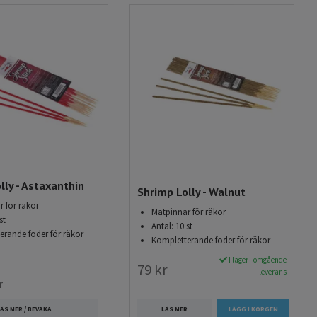
lly - Astaxanthin
Shrimp Lolly - Walnut
 för räkor
Matpinnar för räkor
st
Antal: 10 st
erande foder för räkor
Kompletterande foder för räkor
I lager - omgående
79 kr
leverans
r
LÄS MER
ÄS MER / BEVAKA