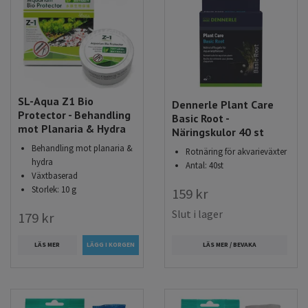
SL-Aqua Z1 Bio
Dennerle Plant Care
Protector - Behandling
Basic Root -
mot Planaria & Hydra
Näringskulor 40 st
Behandling mot planaria &
Rotnäring för akvarieväxter
hydra
Antal: 40st
Växtbaserad
Storlek: 10 g
159 kr
Slut i lager
179 kr
LÄS MER
LÄS MER / BEVAKA