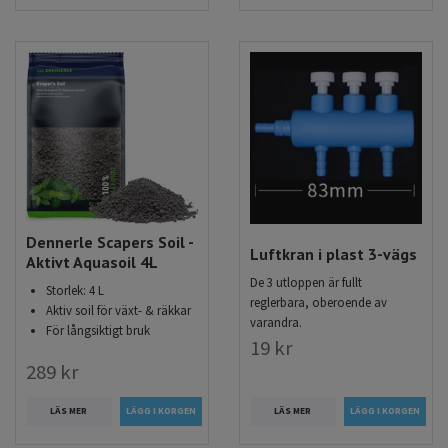
Dennerle Scapers Soil -
Luftkran i plast 3-vägs
Aktivt Aquasoil 4L
De 3 utloppen är fullt
Storlek: 4 L
reglerbara, oberoende av
Aktiv soil för växt- & räkkar
varandra.
För långsiktigt bruk
19 kr
289 kr
LÄS MER
LÄS MER