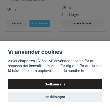
29 kr
35 kr
Slut i lager
LÄS MER
LÄS MER / BEVAKA
Vi använder cookies
Akvarieimporten i Skåne AB använder cookies för att
anpassa det innehåll som visas för dig och för att du ska
få bästa tänkbara upplevelse när du handlar hos oss.
Godkänn alla
Syresten avlång - 15
Syresten avlång - 10
cm
cm
Inställningar
Längd: 15 cm
Längd: 10 cm
Passar till luftslang 4/6 mm
Passar till luftslang 4/6 mm