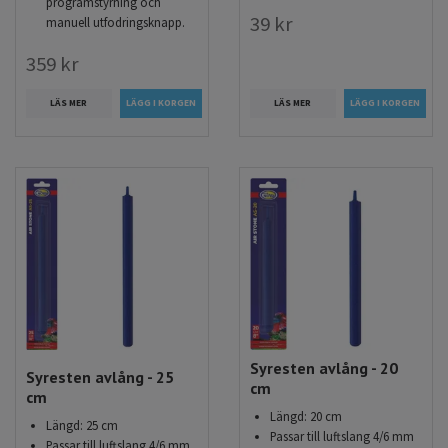
programstyrning och
39 kr
manuell utfodringsknapp.
359 kr
LÄS MER
LÄS MER
Syresten avlång - 20
Syresten avlång - 25
cm
cm
Längd: 20 cm
Längd: 25 cm
Passar till luftslang 4/6 mm
Passar till luftslang 4/6 mm