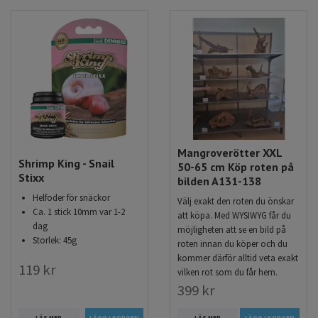
Mangroverötter XXL
Shrimp King - Snail
50-65 cm Köp roten på
Stixx
bilden A131-138
Helfoder för snäckor
Välj exakt den roten du önskar
Ca. 1 stick 10mm var 1-2
att köpa. Med WYSIWYG får du
dag
möjligheten att se en bild på
Storlek: 45g
roten innan du köper och du
kommer därför alltid veta exakt
119 kr
vilken rot som du får hem.
399 kr