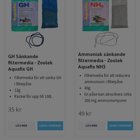
Ammoniak sänkande
GH Sänkande
filtermedia - Zoolek
filtermedia - Zoolek
Aquafix NH3
Aquafix GH
Filtermedia för att reducera
Filtermedia för att sänka GH
ammonium i filterpåse
i filterpåse
40g
12g
En påse kan absorbera cirka
Räcker för upp till 100L
200 mg ammoniumjoner
35 kr
49 kr
LÄS MER
LÄS MER