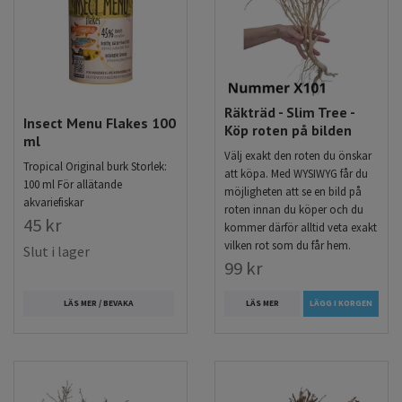
Räkträd - Slim Tree -
Insect Menu Flakes 100
Köp roten på bilden
ml
Välj exakt den roten du önskar
Tropical Original burk Storlek:
att köpa. Med WYSIWYG får du
100 ml För allätande
möjligheten att se en bild på
akvariefiskar
roten innan du köper och du
45 kr
kommer därför alltid veta exakt
vilken rot som du får hem.
Slut i lager
99 kr
LÄS MER / BEVAKA
LÄS MER
LÄGG I KORGEN