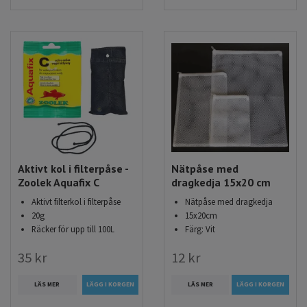
Aktivt kol i filterpåse -
Nätpåse med
Zoolek Aquafix C
dragkedja 15x20 cm
Aktivt filterkol i filterpåse
Nätpåse med dragkedja
20g
15x20cm
Räcker för upp till 100L
Färg: Vit
35 kr
12 kr
LÄS MER
LÄS MER
LÄGG I KORGEN