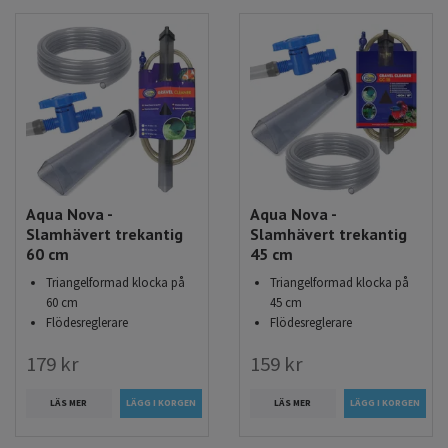
Aqua Nova -
Aqua Nova -
Slamhävert trekantig
Slamhävert trekantig
60 cm
45 cm
Triangelformad klocka på
Triangelformad klocka på
60 cm
45 cm
Flödesreglerare
Flödesreglerare
179 kr
159 kr
LÄS MER
LÄS MER