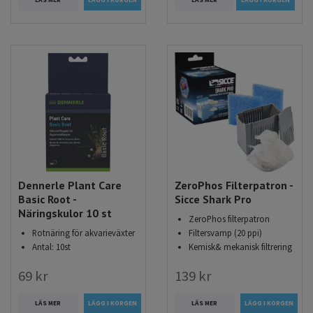
LÄS MER
LÄS MER
LÄGG I KORGEN
Dennerle Plant Care
ZeroPhos Filterpatron -
Basic Root -
Sicce Shark Pro
Näringskulor 10 st
ZeroPhos filterpatron
Rotnäring för akvarieväxter
Filtersvamp (20 ppi)
Antal: 10st
Kemisk& mekanisk filtrering
69 kr
139 kr
LÄS MER
LÄS MER