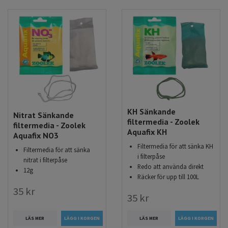
KH Sänkande
Nitrat Sänkande
filtermedia - Zoolek
filtermedia - Zoolek
Aquafix KH
Aquafix NO3
Filtermedia för att sänka KH
Filtermedia för att sänka
i filterpåse
nitrat i filterpåse
Redo att använda direkt
12g
Räcker för upp till 100L
35 kr
35 kr
LÄS MER
LÄS MER