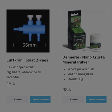
Dennerle - Nano Crusta
Luftkran i plast 2-vägs
Mineral Pulver
De 2 utloppen är fullt
Mineralpulver i burk
reglerbara, oberoende av
Med doseringssked
varandra.
Storlek: 35g
15 kr
98 kr
LÄS MER
LÄS MER