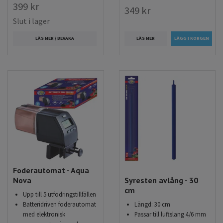
399 kr
349 kr
Slut i lager
LÄS MER
LÄS MER / BEVAKA
Foderautomat - Aqua
Nova
Syresten avlång - 30
cm
Upp till 5 utfodringstillfällen
Batteridriven foderautomat
Längd: 30 cm
med elektronisk
Passar till luftslang 4/6 mm