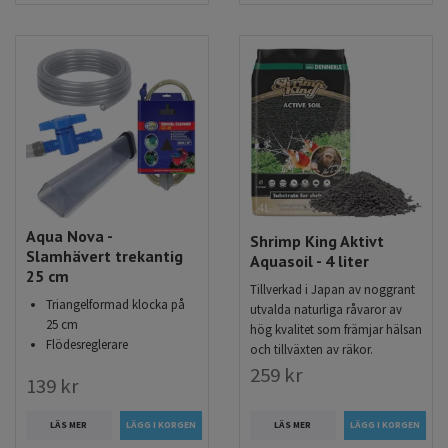
Aqua Nova -
Shrimp King Aktivt
Slamhävert trekantig
Aquasoil - 4 liter
25 cm
Tillverkad i Japan av noggrant
Triangelformad klocka på
utvalda naturliga råvaror av
25 cm
hög kvalitet som främjar hälsan
Flödesreglerare
och tillväxten av räkor.
259 kr
139 kr
LÄS MER
LÄS MER