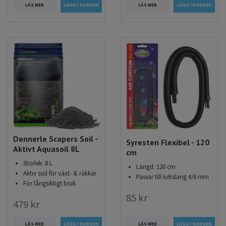
LÄS MER
LÄS MER
Dennerle Scapers Soil -
Syresten Flexibel - 120
Aktivt Aquasoil 8L
cm
Storlek: 8 L
Längd: 120 cm
Aktiv soil för växt- & räkkar
Passar till luftslang 4/6 mm
För långsiktigt bruk
85 kr
479 kr
LÄS MER
LÄS MER