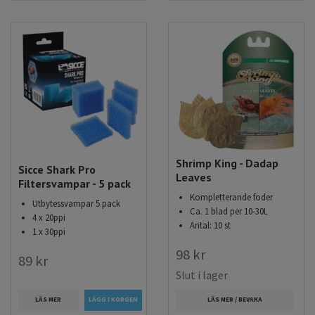
Shrimp King - Dadap
Sicce Shark Pro
Leaves
Filtersvampar - 5 pack
Kompletterande foder
Utbytessvampar 5 pack
Ca. 1 blad per 10-30L
4 x 20ppi
Antal: 10 st
1 x 30ppi
98 kr
89 kr
Slut i lager
LÄS MER
LÄS MER / BEVAKA