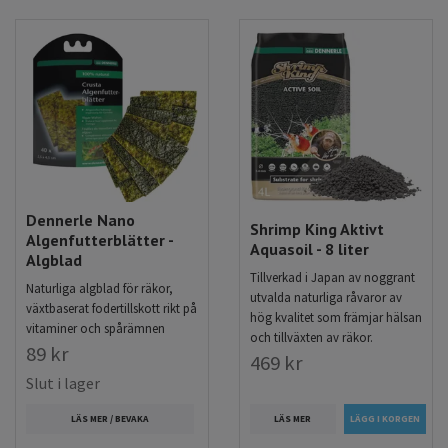
Dennerle Nano
Shrimp King Aktivt
Algenfutterblätter -
Aquasoil - 8 liter
Algblad
Tillverkad i Japan av noggrant
Naturliga algblad för räkor,
utvalda naturliga råvaror av
växtbaserat fodertillskott rikt på
hög kvalitet som främjar hälsan
vitaminer och spårämnen
och tillväxten av räkor.
89 kr
469 kr
Slut i lager
LÄS MER
LÄS MER / BEVAKA