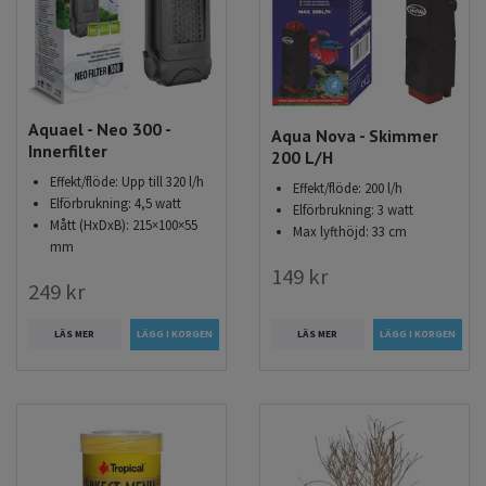
Aquael - Neo 300 -
Aqua Nova - Skimmer
Innerfilter
200 L/H
Effekt/flöde: Upp till 320 l/h
Effekt/flöde: 200 l/h
Elförbrukning: 4,5 watt
Elförbrukning: 3 watt
Mått (HxDxB): 215×100×55
Max lyfthöjd: 33 cm
mm
149 kr
249 kr
LÄS MER
LÄS MER