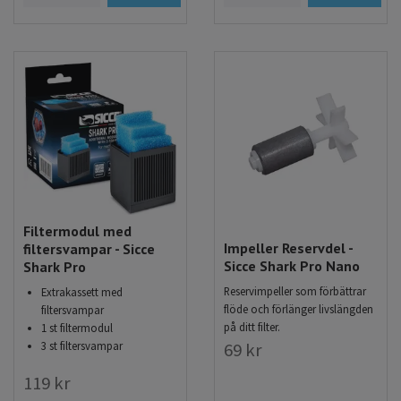
Filtermodul med
Impeller Reservdel -
filtersvampar - Sicce
Sicce Shark Pro Nano
Shark Pro
Reservimpeller som förbättrar
Extrakassett med
flöde och förlänger livslängden
filtersvampar
på ditt filter.
1 st filtermodul
69 kr
3 st filtersvampar
119 kr