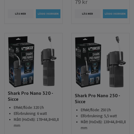
79 kr
LÄS MER
LÄS MER
Shark Pro Nano 320 -
Shark Pro Nano 250 -
Sicce
Sicce
Effekt/flöde: 320 l/h
Effekt/flöde: 250 l/h
Elförbrukning: 6 watt
Elförbrukning: 5,5 watt
Mått (HxDxB): 178×44,8×60,8
Mått (HxDxB): 138×44,8×60,8
mm
mm