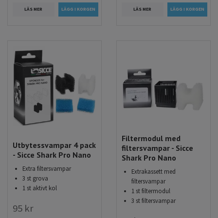
LÄS MER
LÄS MER
Filtermodul med
Utbytessvampar 4 pack
filtersvampar - Sicce
- Sicce Shark Pro Nano
Shark Pro Nano
Extra filtersvampar
Extrakassett med
3 st grova
filtersvampar
1 st aktivt kol
1 st filtermodul
3 st filtersvampar
95 kr