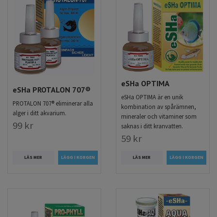
eSHa OPTIMA
eSHa PROTALON 707®
eSHa OPTIMA är en unik
PROTALON 707® eliminerar alla
kombination av spårämnen,
alger i ditt akvarium.
mineraler och vitaminer som
99 kr
saknas i ditt kranvatten.
59 kr
LÄS MER
LÄS MER