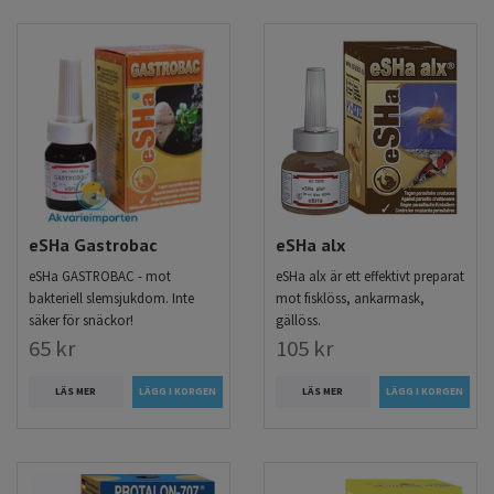
eSHa Gastrobac
eSHa alx
eSHa GASTROBAC - mot
eSHa alx är ett effektivt preparat
bakteriell slemsjukdom. Inte
mot fisklöss, ankarmask,
säker för snäckor!
gällöss.
65 kr
105 kr
LÄS MER
LÄS MER