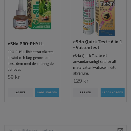
eSHa Quick Test - 6 in 1
eSHa PRO-PHYLL
- Vattentest
PRO-PHYLL förbättrar växters
eSHa Quick Test är ett
tillväxt och färg genom att
användarvänligt sätt för att
förse dem med den näring de
mäta vattenkvaliteten i ditt
behöver.
akvarium.
59 kr
129 kr
LÄS MER
LÄS MER