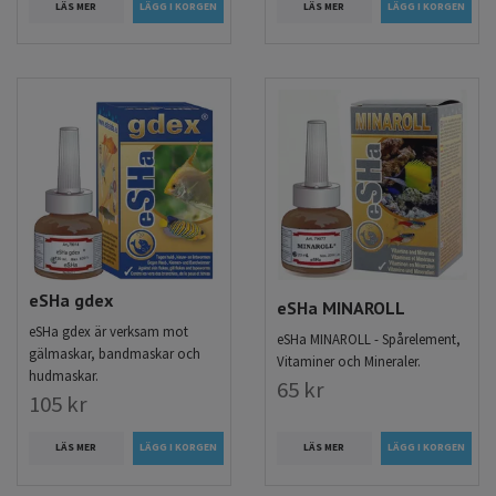
LÄS MER
LÄS MER
eSHa gdex
eSHa MINAROLL
eSHa gdex är verksam mot
eSHa MINAROLL - Spårelement,
gälmaskar, bandmaskar och
Vitaminer och Mineraler.
hudmaskar.
65 kr
105 kr
LÄS MER
LÄS MER