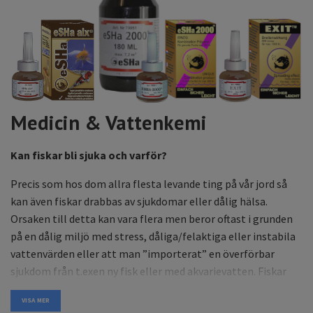
Medicin & Vattenkemi
Kan fiskar bli sjuka och varför?
Precis som hos dom allra flesta levande ting på vår jord så
kan även fiskar drabbas av sjukdomar eller dålig hälsa.
Orsaken till detta kan vara flera men beror oftast i grunden
på en dålig miljö med stress, dåliga/felaktiga eller instabila
vattenvärden eller att man ”importerat” en överförbar
sjukdom från t.exen ny fisk eller med akvarievatten. Fiskar
drabbas i regel av fyra olika typer av sjukdomar:
VISA MER