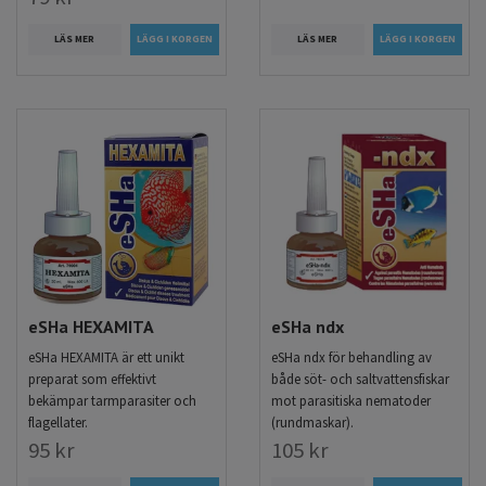
LÄS MER
LÄS MER
eSHa HEXAMITA
eSHa ndx
eSHa HEXAMITA är ett unikt
eSHa ndx för behandling av
preparat som effektivt
både söt- och saltvattensfiskar
bekämpar tarmparasiter och
mot parasitiska nematoder
flagellater.
(rundmaskar).
95 kr
105 kr