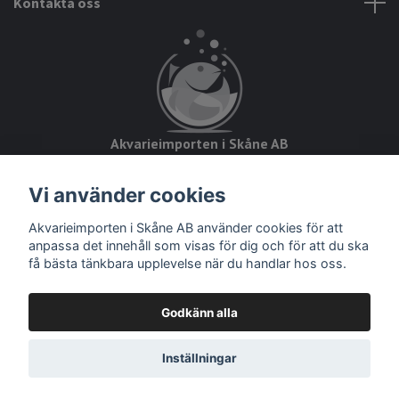
Kontakta oss
Akvarieimporten i Skåne AB
Hörjavägen 2
Vi använder cookies
28234 Tyringe
Akvarieimporten i Skåne AB använder cookies för att
Org.nr: 559093-8832
anpassa det innehåll som visas för dig och för att du ska
få bästa tänkbara upplevelse när du handlar hos oss.
Godkänn alla
© 2026 Akvarieimporten
Inställningar