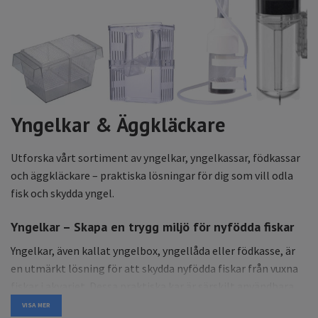
Yngelkar & Äggkläckare
Utforska vårt sortiment av yngelkar, yngelkassar, födkassar
och äggkläckare – praktiska lösningar för dig som vill odla
fisk och skydda yngel.
Yngelkar – Skapa en trygg miljö för nyfödda fiskar
Yngelkar, även kallat yngelbox, yngellåda eller födkasse, är
en utmärkt lösning för att skydda nyfödda fiskar från vuxna
fiskar i akvariet. Dessa praktiska kar är särskilt användbara
för levandefödande arter som platy, molly och guppy, där
VISA MER