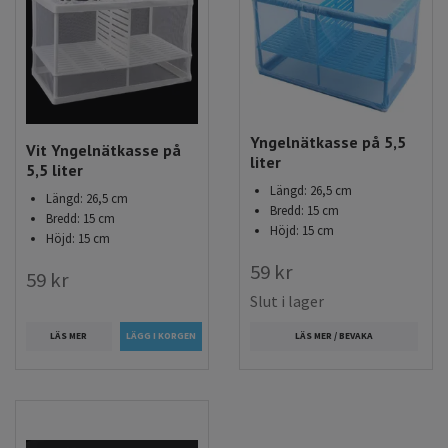
Köp yngelkar & äggkläckare till ditt akvarium hos
Akvarieimporten
Hos Akvarieimporten hittar du ett noga utvalt utbud av
yngelkar & äggkläckare anpassade för alla typer av akvarium.
Yngelnätkasse på 5,5
Vit Yngelnätkasse på
Vi erbjuder dessutom:
liter
5,5 liter
Längd: 26,5 cm
Längd: 26,5 cm
Fri frakt vid köp över 699 kr
Bredd: 15 cm
Bredd: 15 cm
Snabba leveranser på 1–3 dagar
Höjd: 15 cm
Höjd: 15 cm
59 kr
59 kr
Slut i lager
LÄS MER
LÄS MER / BEVAKA