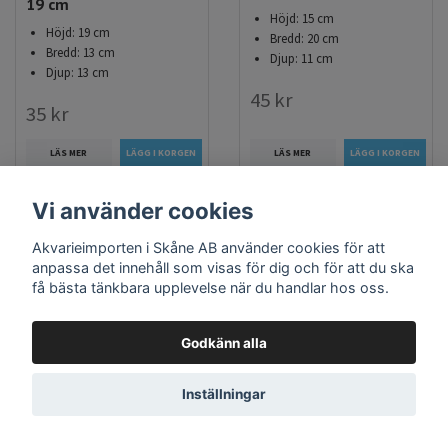
19 cm
Höjd: 15 cm
Höjd: 19 cm
Bredd: 20 cm
Bredd: 13 cm
Djup: 11 cm
Djup: 13 cm
45 kr
35 kr
LÄS MER
LÄS MER
Vi använder cookies
Akvarieimporten i Skåne AB använder cookies för att
anpassa det innehåll som visas för dig och för att du ska
få bästa tänkbara upplevelse när du handlar hos oss.
Godkänn alla
Inställningar
Plastväxt på rot
Plastväxt på rot
Magenta 13 cm
Anubias 11 cm