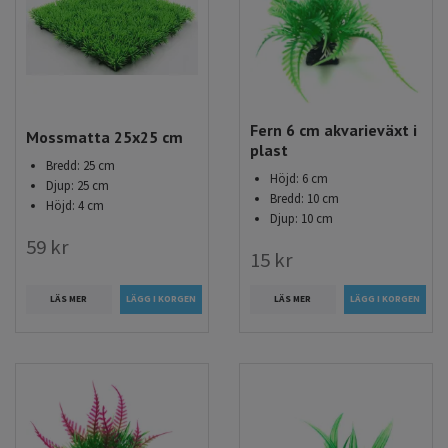
Fern 6 cm akvarieväxt i
Mossmatta 25x25 cm
plast
Bredd: 25 cm
Höjd: 6 cm
Djup: 25 cm
Bredd: 10 cm
Höjd: 4 cm
Djup: 10 cm
59 kr
15 kr
LÄS MER
LÄS MER