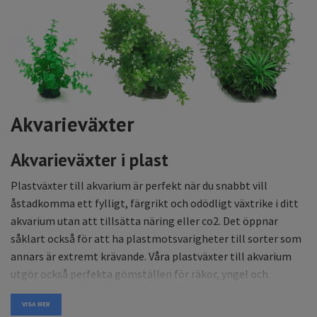
Akvarieväxter
Akvarieväxter i plast
Plastväxter till akvarium är perfekt när du snabbt vill
åstadkomma ett fylligt, färgrikt och odödligt växtrike i ditt
akvarium utan att tillsätta näring eller co2. Det öppnar
såklart också för att ha plastmotsvarigheter till sorter som
annars är extremt krävande. Våra plastväxter till akvarium
utgör också perfekta gömställen för räkor, yngel och
småfisk och är även effektiva för att hindra ”fri sikt” och dela
VISA MER
av territorier för vissa fiskar. Vi har ett stort utbud av