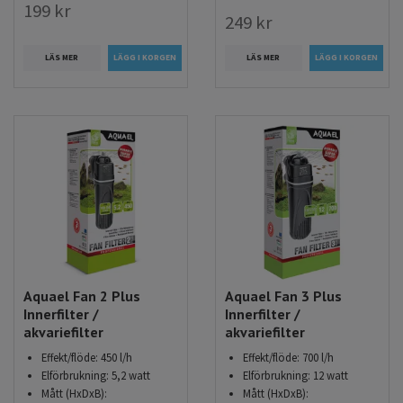
199 kr
249 kr
LÄS MER
LÄS MER
Aquael Fan 2 Plus
Aquael Fan 3 Plus
Innerfilter /
Innerfilter /
akvariefilter
akvariefilter
Effekt/flöde: 450 l/h
Effekt/flöde: 700 l/h
Elförbrukning: 5,2 watt
Elförbrukning: 12 watt
Mått (HxDxB):
Mått (HxDxB):