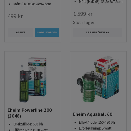
Mått (HxDxB): 33,5x8x7,5cm
Mått (HxDxB): 24x6x6cm
1 599 kr
499 kr
Slut i lager
LÄS MER
LÄS MER / BEVAKA
Eheim Powerline 200
Eheim Aquaball 60
(2048)
Effekt/flöde: 150-480 l/h
Effekt/flöde: 600 l/h
Elförbrukning: 5 watt
Elförbrukning: 10 watt