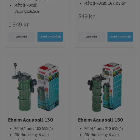
Mått (HxDxB): 16 x Ø9 cm
Mått (HxDxB):
28,5x7,5x6,5cm
549 kr
1 349 kr
LÄS MER
LÄS MER
Eheim Aquaball 130
Eheim Aquaball 180
Effekt/flöde: 180-550 l/h
Effekt/flöde: 210-650 l/h
Elförbrukning: 6 watt
Elförbrukning: 6 watt