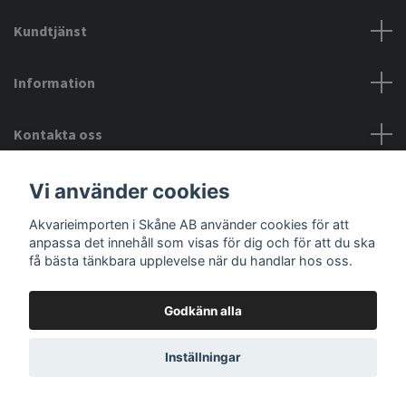
Kundtjänst
Information
Kontakta oss
Vi använder cookies
Akvarieimporten i Skåne AB använder cookies för att
anpassa det innehåll som visas för dig och för att du ska
få bästa tänkbara upplevelse när du handlar hos oss.
Akvarieimporten i Skåne AB
Hörjavägen 2
Godkänn alla
28234 Tyringe
Inställningar
Org.nr: 559093-8832