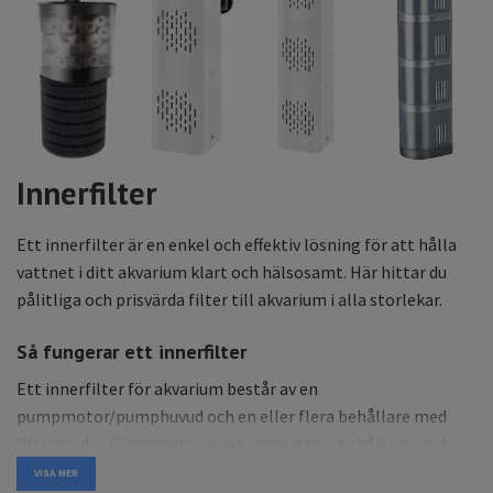
Innerfilter
Ett innerfilter är en enkel och effektiv lösning för att hålla
vattnet i ditt akvarium klart och hälsosamt. Här hittar du
pålitliga och prisvärda filter till akvarium i alla storlekar.
Så fungerar ett innerfilter
Ett innerfilter för akvarium består av en
pumpmotor/pumphuvud och en eller flera behållare med
filtermedia. Filtermedia är det som sitter i behållaren och
kan filtrera vattnet antingen mekaniskt, biologiskt eller
VISA MER