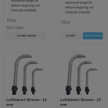
optimerad design för
optimerad design för
enklare rengöring och
enklare rengöring och
minimalt underhåll.
minimalt underhåll.
74 kr
79 kr
Slut i lager
LÄS MER
LÄS MER / BEVAKA
Lufthävert Xtreme - 16
Lufthävert Xtreme - 20
mm
mm