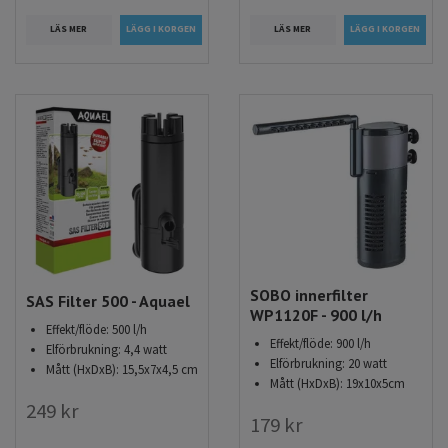
LÄS MER
LÄS MER
SOBO innerfilter
SAS Filter 500 - Aquael
WP1120F - 900 l/h
Effekt/flöde: 500 l/h
Effekt/flöde: 900 l/h
Elförbrukning: 4,4 watt
Elförbrukning: 20 watt
Mått (HxDxB): 15,5x7x4,5 cm
Mått (HxDxB): 19x10x5cm
249 kr
179 kr