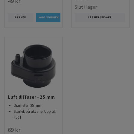
49 kr
Slut i lager
LÄS MER
LÄS MER / BEVAKA
Luft diffuser - 25 mm
Diameter: 25 mm
Storlek på akvarie: Upp till
450 l
69 kr