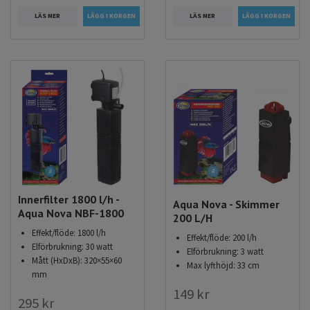
LÄS MER
LÄS MER
Innerfilter 1800 l/h -
Aqua Nova - Skimmer
Aqua Nova NBF-1800
200 L/H
Effekt/flöde: 1800 l/h
Effekt/flöde: 200 l/h
Elförbrukning: 30 watt
Elförbrukning: 3 watt
Mått (HxDxB): 320×55×60
Max lyfthöjd: 33 cm
mm
149 kr
295 kr