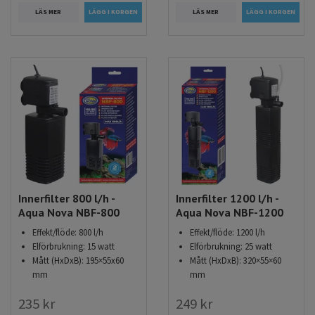
LÄS MER
LÄS MER
Innerfilter 800 l/h -
Innerfilter 1200 l/h -
Aqua Nova NBF-800
Aqua Nova NBF-1200
Effekt/flöde: 800 l/h
Effekt/flöde: 1200 l/h
Elförbrukning: 15 watt
Elförbrukning: 25 watt
Mått (HxDxB): 195×55x60
Mått (HxDxB): 320×55×60
mm
mm
235 kr
249 kr