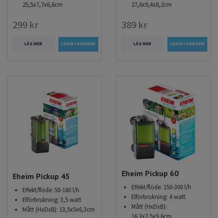
25,5x7,7x6,6cm
27,6x9,4x8,2cm
299 kr
389 kr
LÄS MER
LÄS MER
Eheim Pickup 60
Eheim Pickup 45
Effekt/flöde: 150-300 l/h
Effekt/flöde: 50-180 l/h
Elförbrukning: 4 watt
Elförbrukning: 3,5 watt
Mått (HxDxB):
Mått (HxDxB): 13,5x5x6,3cm
16,3x7,5x9,6cm