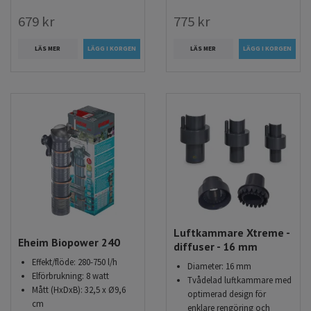
679 kr
775 kr
LÄS MER
LÄS MER
Luftkammare Xtreme -
Eheim Biopower 240
diffuser - 16 mm
Effekt/flöde: 280-750 l/h
Diameter: 16 mm
Elförbrukning: 8 watt
Tvådelad luftkammare med
Mått (HxDxB): 32,5 x Ø9,6
optimerad design för
cm
enklare rengöring och