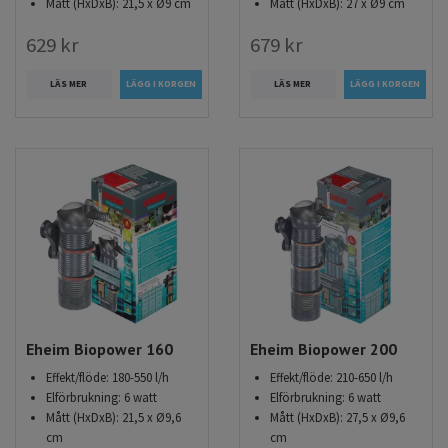
Mått (HxDxB): 21,5 x Ø9 cm
Mått (HxDxB): 27 x Ø9 cm
629 kr
679 kr
LÄS MER
LÄS MER
Eheim Biopower 160
Eheim Biopower 200
Effekt/flöde: 180-550 l/h
Effekt/flöde: 210-650 l/h
Elförbrukning: 6 watt
Elförbrukning: 6 watt
Mått (HxDxB): 21,5 x Ø9,6
Mått (HxDxB): 27,5 x Ø9,6
cm
cm