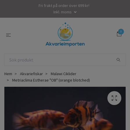
Fri frakt på order över 699 kr!
Inkl. moms
0
Hem
Akvariefiskar
Malawi Ciklider
Metriaclima Estherae "OB" (orange blotched)