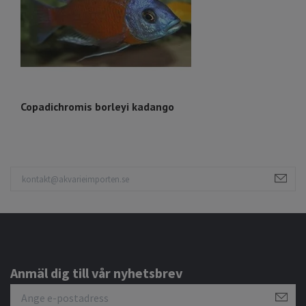
Copadichromis borleyi kadango
P
Anmäl dig till vår nyhetsbrev