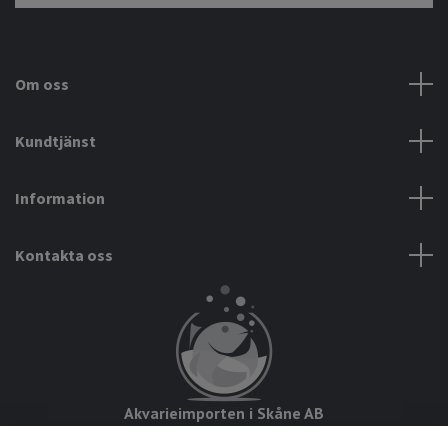
Om oss
Kundtjänst
Information
Kontakta oss
Akvarieimporten i Skåne AB
Hörjavägen 2