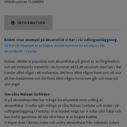
Artikelnummer:
FL1040059
INFORMATION
Bilden visar exempel på akvariefisk vi har i vår odlingsanläggning.
Så fort vår fiskyngel är av säljbar storlek kommer de att säljas i vår
akvariebutik i Tyringe.
Malawi ciklider är populära som akvariefiskar på grund av sin färgrikedom
och sitt intressanta beteende - du kommer att få ett akvarium med fart i. Det
händer alltid något i ett malawikar, det finns alltid någon hane som vill visa
att han bestämmer och det finns alltid någon hona som går och ruvar på
sina yngel.
Om våra Malawi Cichlider.
Vi på Akvarieimporten har många års erfarenhet inom odling av
akvariefiskar. Vi odlar själv många av våra Malawi Cichlider och malar i vår
odlingsanläggning i Perstorp. Vi är mycket noga när vi odlar våra fiskar och
kan därför garantera att alla våra fiskar är av högsta kvalitet.
Vi köper även Ciklider, malar och andra akvariefiskar från välkända odlare