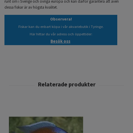
runt om i Sverige och övriga europa och kan därför garantera att även
dessa fiskar är av högsta kvalitet.
Observera!
Fiskar kan du enbart köpa i vår akvariebutik i Tyringe.
Här hittar du vår adress och öppettider:
Besök oss