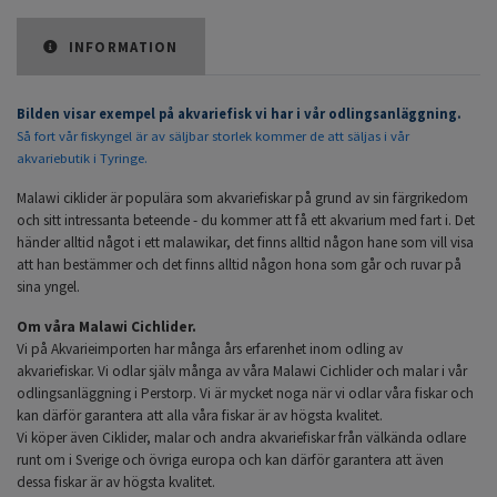
INFORMATION
Bilden visar exempel på akvariefisk vi har i vår odlingsanläggning.
Så fort vår fiskyngel är av säljbar storlek kommer de att säljas i vår
akvariebutik i Tyringe.
Malawi ciklider är populära som akvariefiskar på grund av sin färgrikedom
och sitt intressanta beteende - du kommer att få ett akvarium med fart i. Det
händer alltid något i ett malawikar, det finns alltid någon hane som vill visa
att han bestämmer och det finns alltid någon hona som går och ruvar på
sina yngel.
Om våra Malawi Cichlider.
Vi på Akvarieimporten har många års erfarenhet inom odling av
akvariefiskar. Vi odlar själv många av våra Malawi Cichlider och malar i vår
odlingsanläggning i Perstorp. Vi är mycket noga när vi odlar våra fiskar och
kan därför garantera att alla våra fiskar är av högsta kvalitet.
Vi köper även Ciklider, malar och andra akvariefiskar från välkända odlare
runt om i Sverige och övriga europa och kan därför garantera att även
dessa fiskar är av högsta kvalitet.