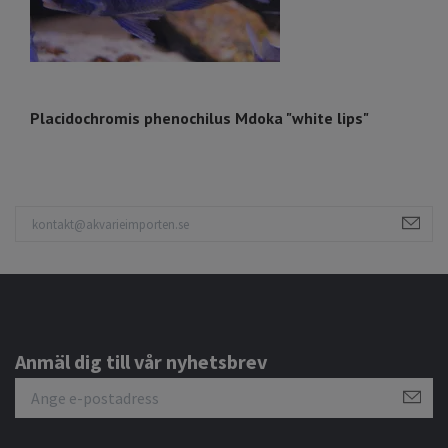
Placidochromis phenochilus Mdoka "white lips"
P
Anmäl dig till vår nyhetsbrev