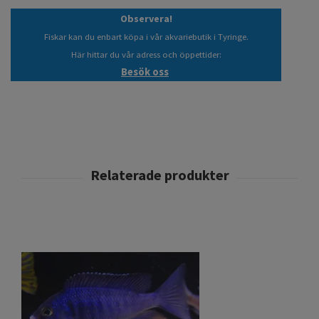
Observera!
Fiskar kan du enbart köpa i vår akvariebutik i Tyringe.
Här hittar du vår adress och öppettider:
Besök oss