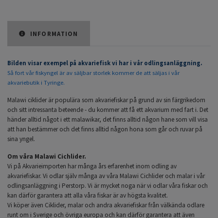
INFORMATION
Bilden visar exempel på akvariefisk vi har i vår odlingsanläggning.
Så fort vår fiskyngel är av säljbar storlek kommer de att säljas i vår
akvariebutik i Tyringe.
Malawi ciklider är populära som akvariefiskar på grund av sin färgrikedom
och sitt intressanta beteende - du kommer att få ett akvarium med fart i. Det
händer alltid något i ett malawikar, det finns alltid någon hane som vill visa
att han bestämmer och det finns alltid någon hona som går och ruvar på
sina yngel.
Om våra Malawi Cichlider.
Vi på Akvarieimporten har många års erfarenhet inom odling av
akvariefiskar. Vi odlar själv många av våra Malawi Cichlider och malar i vår
odlingsanläggning i Perstorp. Vi är mycket noga när vi odlar våra fiskar och
kan därför garantera att alla våra fiskar är av högsta kvalitet.
Vi köper även Ciklider, malar och andra akvariefiskar från välkända odlare
runt om i Sverige och övriga europa och kan därför garantera att även