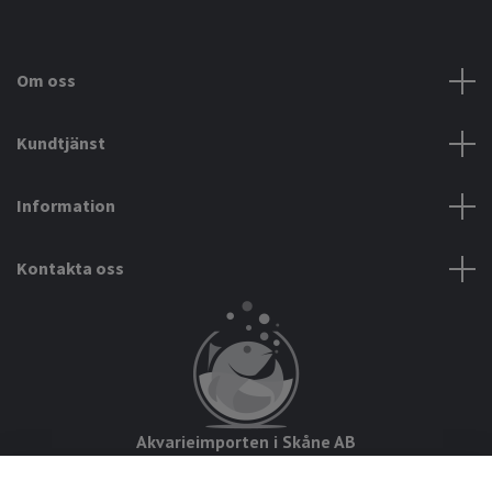
Om oss
Kundtjänst
Information
Kontakta oss
Akvarieimporten i Skåne AB
Hörjavägen 2