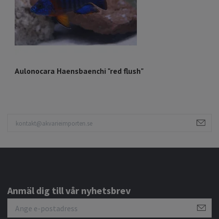
Aulonocara Haensbaenchi "red flush"
C
Anmäl dig till vår nyhetsbrev