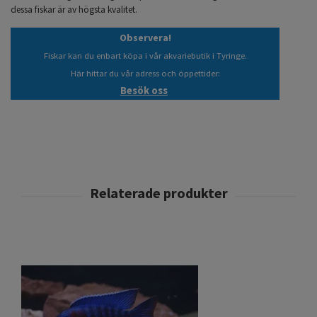
dessa fiskar är av högsta kvalitet.
Observera!
Fiskar kan du enbart köpa i vår akvariebutik i Tyringe.
Här hittar du vår adress och öppettider:
Besök oss