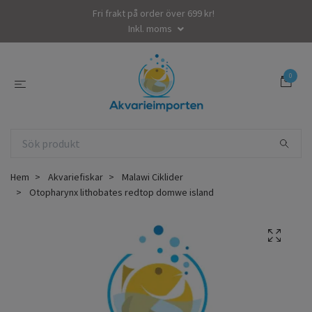
Fri frakt på order över 699 kr!
Inkl. moms
0
Hem
Akvariefiskar
Malawi Ciklider
Otopharynx lithobates redtop domwe island