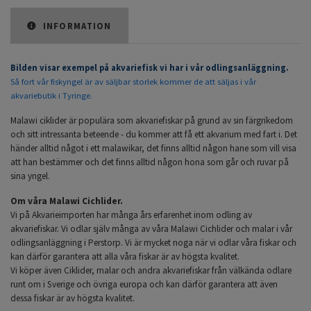
INFORMATION
Bilden visar exempel på akvariefisk vi har i vår odlingsanläggning.
Så fort vår fiskyngel är av säljbar storlek kommer de att säljas i vår
akvariebutik i Tyringe.
Malawi ciklider är populära som akvariefiskar på grund av sin färgrikedom
och sitt intressanta beteende - du kommer att få ett akvarium med fart i. Det
händer alltid något i ett malawikar, det finns alltid någon hane som vill visa
att han bestämmer och det finns alltid någon hona som går och ruvar på
sina yngel.
Om våra Malawi Cichlider.
Vi på Akvarieimporten har många års erfarenhet inom odling av
akvariefiskar. Vi odlar själv många av våra Malawi Cichlider och malar i vår
odlingsanläggning i Perstorp. Vi är mycket noga när vi odlar våra fiskar och
kan därför garantera att alla våra fiskar är av högsta kvalitet.
Vi köper även Ciklider, malar och andra akvariefiskar från välkända odlare
runt om i Sverige och övriga europa och kan därför garantera att även
dessa fiskar är av högsta kvalitet.