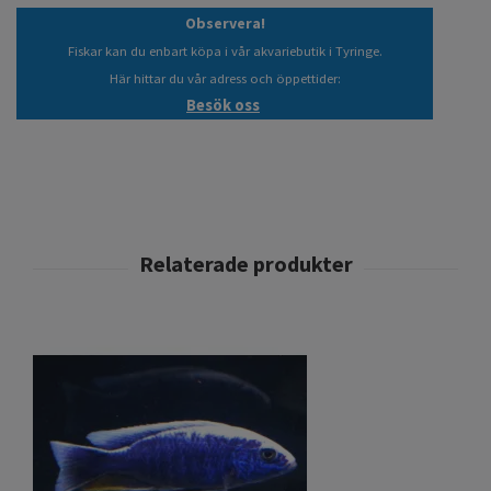
Observera!
Fiskar kan du enbart köpa i vår akvariebutik i Tyringe.
Här hittar du vår adress och öppettider:
Besök oss