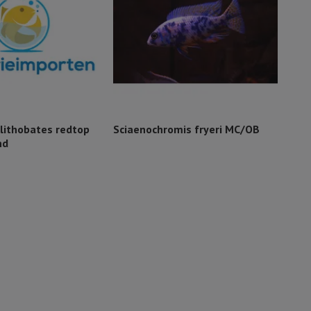
lithobates redtop
Sciaenochromis fryeri MC/OB
Nimb
nd