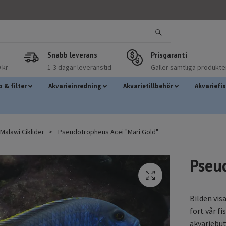
Snabb leverans
Prisgaranti
 kr
1-3 dagar leveranstid
Gäller samtliga produkte
 & filter
Akvarieinredning
Akvarietillbehör
Akvariefi
Malawi Ciklider
Pseudotropheus Acei "Mari Gold"
Pseu
Bilden vis
fort vår fi
akvariebuti