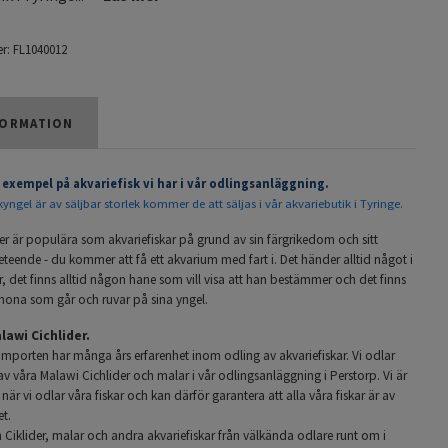
r:
FL1040012
ORMATION
 exempel på akvariefisk vi har i vår odlingsanläggning.
skyngel är av säljbar storlek kommer de att säljas i vår akvariebutik i Tyringe.
er är populära som akvariefiskar på grund av sin färgrikedom och sitt
eteende - du kommer att få ett akvarium med fart i. Det händer alltid något i
, det finns alltid någon hane som vill visa att han bestämmer och det finns
 hona som går och ruvar på sina yngel.
awi Cichlider.
importen har många års erfarenhet inom odling av akvariefiskar. Vi odlar
v våra Malawi Cichlider och malar i vår odlingsanläggning i Perstorp. Vi är
är vi odlar våra fiskar och kan därför garantera att alla våra fiskar är av
et.
 Ciklider, malar och andra akvariefiskar från välkända odlare runt om i