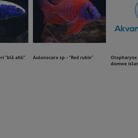
i "blå ahli"
Aulonocara sp. - "Red rubin"
Otopharynx 
domwe isla