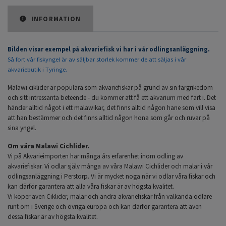
INFORMATION
Bilden visar exempel på akvariefisk vi har i vår odlingsanläggning.
Så fort vår fiskyngel är av säljbar storlek kommer de att säljas i vår
akvariebutik i Tyringe.
Malawi ciklider är populära som akvariefiskar på grund av sin färgrikedom
och sitt intressanta beteende - du kommer att få ett akvarium med fart i. Det
händer alltid något i ett malawikar, det finns alltid någon hane som vill visa
att han bestämmer och det finns alltid någon hona som går och ruvar på
sina yngel.
Om våra Malawi Cichlider.
Vi på Akvarieimporten har många års erfarenhet inom odling av
akvariefiskar. Vi odlar själv många av våra Malawi Cichlider och malar i vår
odlingsanläggning i Perstorp. Vi är mycket noga när vi odlar våra fiskar och
kan därför garantera att alla våra fiskar är av högsta kvalitet.
Vi köper även Ciklider, malar och andra akvariefiskar från välkända odlare
runt om i Sverige och övriga europa och kan därför garantera att även
dessa fiskar är av högsta kvalitet.