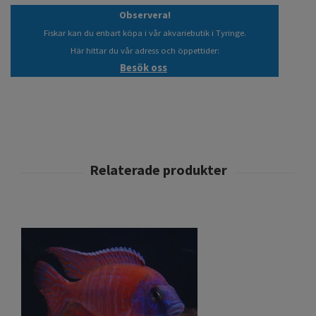
Observera!
Fiskar kan du enbart köpa i vår akvariebutik i Tyringe.
Här hittar du vår adress och öppettider:
Besök oss