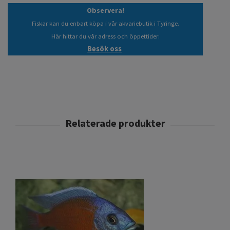
Observera!
Fiskar kan du enbart köpa i vår akvariebutik i Tyringe.
Här hittar du vår adress och öppettider:
Besök oss