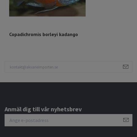
Copadichromis borleyi kadango
A
Anmäl dig till vår nyhetsbrev