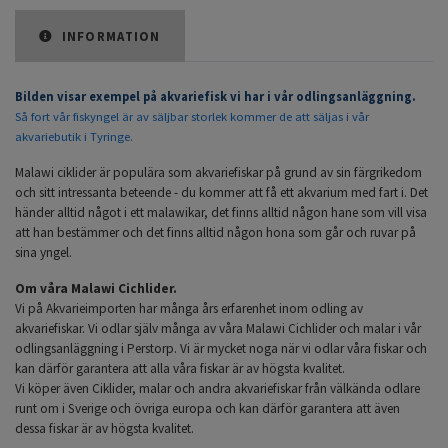
INFORMATION
Bilden visar exempel på akvariefisk vi har i vår odlingsanläggning.
Så fort vår fiskyngel är av säljbar storlek kommer de att säljas i vår
akvariebutik i Tyringe.
Malawi ciklider är populära som akvariefiskar på grund av sin färgrikedom
och sitt intressanta beteende - du kommer att få ett akvarium med fart i. Det
händer alltid något i ett malawikar, det finns alltid någon hane som vill visa
att han bestämmer och det finns alltid någon hona som går och ruvar på
sina yngel.
Om våra Malawi Cichlider.
Vi på Akvarieimporten har många års erfarenhet inom odling av
akvariefiskar. Vi odlar själv många av våra Malawi Cichlider och malar i vår
odlingsanläggning i Perstorp. Vi är mycket noga när vi odlar våra fiskar och
kan därför garantera att alla våra fiskar är av högsta kvalitet.
Vi köper även Ciklider, malar och andra akvariefiskar från välkända odlare
runt om i Sverige och övriga europa och kan därför garantera att även
dessa fiskar är av högsta kvalitet.