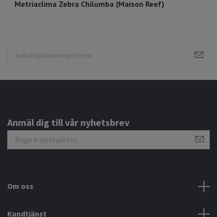
Metriaclima Zebra Chilumba (Maison Reef)
P
Anmäl dig till vår nyhetsbrev
Om oss
Kundtjänst