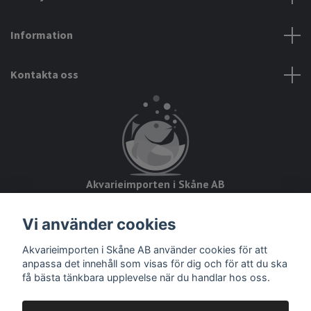
Information
Kontakta oss
Akvarieimporten i Skåne AB
Hörjavägen 2
Vi använder cookies
28234 Tyringe
Akvarieimporten i Skåne AB använder cookies för att
Org.nr: 559093-8832
anpassa det innehåll som visas för dig och för att du ska
få bästa tänkbara upplevelse när du handlar hos oss.