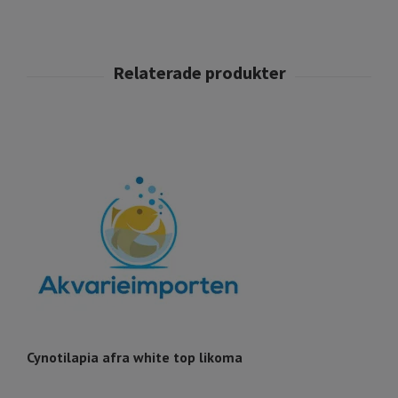
Cynotilapia afra white top likoma
L