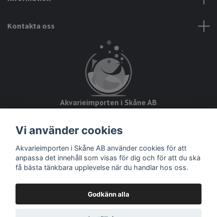
Kontakta oss
Akvarieimporten i Skåne AB
Hörjavägen 2
Vi använder cookies
28234 Tyringe
Akvarieimporten i Skåne AB använder cookies för att
Org.nr: 559093-8832
anpassa det innehåll som visas för dig och för att du ska
få bästa tänkbara upplevelse när du handlar hos oss.
Godkänn alla
© 2026 Akvarieimporten