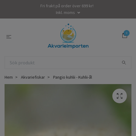
Fri frakt på order över 699 kr!
Inkl. moms
0
Hem
Akvariefiskar
Pangio kuhlii - Kuhlii-ål