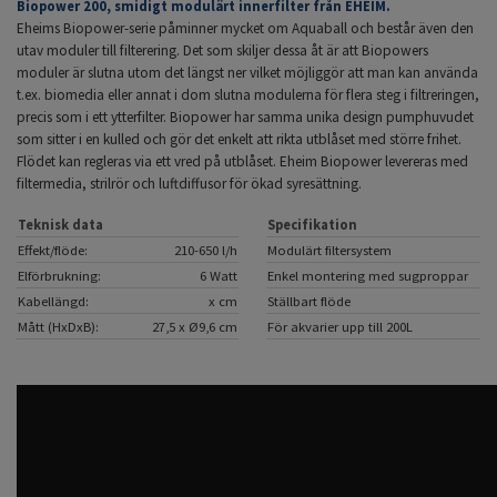
Biopower 200, smidigt modulärt innerfilter från EHEIM.
Eheims Biopower-serie påminner mycket om Aquaball och består även den
utav moduler till filterering. Det som skiljer dessa åt är att Biopowers
moduler är slutna utom det längst ner vilket möjliggör att man kan använda
t.ex. biomedia eller annat i dom slutna modulerna för flera steg i filtreringen,
precis som i ett ytterfilter. Biopower har samma unika design pumphuvudet
som sitter i en kulled och gör det enkelt att rikta utblåset med större frihet.
Flödet kan regleras via ett vred på utblåset. Eheim Biopower levereras med
filtermedia, strilrör och luftdiffusor för ökad syresättning.
Teknisk data
Specifikation
Effekt/flöde:
210-650 l/h
Modulärt filtersystem
Elförbrukning:
6 Watt
Enkel montering med sugproppar
Kabellängd:
x cm
Ställbart flöde
Mått (HxDxB):
27,5 x Ø9,6 cm
För akvarier upp till 200L