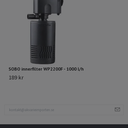
SOBO innerfilter WP2200F - 1000 l/h
E
189 kr
3