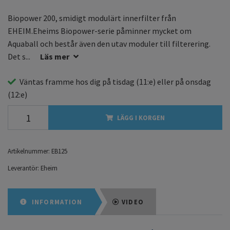
Biopower 200, smidigt modulärt innerfilter från
EHEIM.Eheims Biopower-serie påminner mycket om
Aquaball och består även den utav moduler till filterering.
Det s...
Läs mer
Väntas framme hos dig på
tisdag
(11:e) eller på
onsdag
(12:e)
LÄGG I KORGEN
Artikelnummer:
EB125
Leverantör:
Eheim
INFORMATION
VIDEO