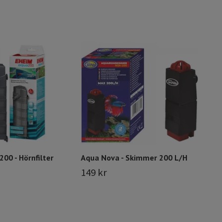
Aqua
249
00 - Hörnfilter
Aqua Nova - Skimmer 200 L/H
149 kr