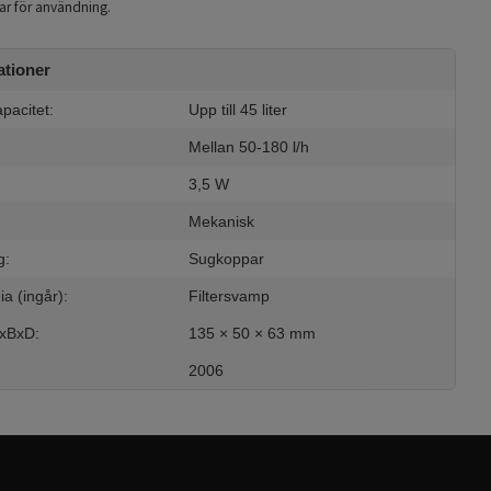
lar för användning.
ationer
pacitet:
Upp till 45 liter
Mellan 50-180 l/h
3,5 W
:
Mekanisk
g:
Sugkoppar
ia (ingår):
Filtersvamp
HxBxD:
135 × 50 × 63 mm
2006