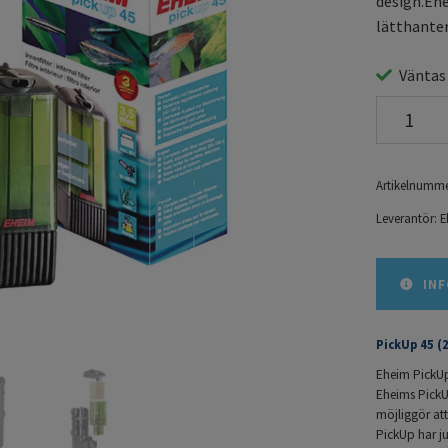
design.Ehe
lätthanterl
Väntas
Artikelnumme
Leverantör:
E
INF
PickUp 45 (
Eheim PickUp 
Eheims PickU
möjliggör att
PickUp har j