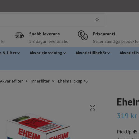
Snabb leverans
Prisgaranti
 kr
1-3 dagar leveranstid
Gäller samtliga produkte
 & filter
Akvarieinredning
Akvarietillbehör
Akvariefi
kvariefilter
Innerfilter
Eheim Pickup 45
Ehei
319 kr
PickUp 45 