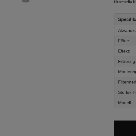
filtermedia k
Specifik
Akvarieka
Flöde:
Effekt:
Filtrering
Monterin
Filtermed
Storlek 
Modell: