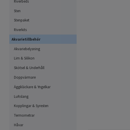
Riverbeds
Sten
Stenpaket
Riverkits
Akvarietillbehör
Akvariebelysning
Lim & Silikon
Skötsel & Underhåll
Doppvärmare
Äggkläckare & Yngelkar
Luftslang
Kopplingar & Syresten
Termometrar
Håvar