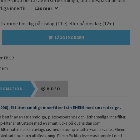
im PickUp består av en serie smidiga, platsbesparande och
iga innerfil...
Läs mer
 framme hos dig på
tisdag
(11:e) eller på
onsdag
(12:e)
LÄGG I KORGEN
r:
EB112
heim
ORMATION
VIDEO
2006), Ett litet smidigt innerfilter från EHEIM med smart design.
består av en serie smidiga, platsbesparande och lätthanterliga innerfilter.
p-filter är utrustade med en smart lucka på ovansidan som
 filtermaterialet kan avlägsnas medan pumpen sitter kvar i akvariet. Eheim
usterbart flöde och utblåsriktning. Eheim PickUp levereras komplett med