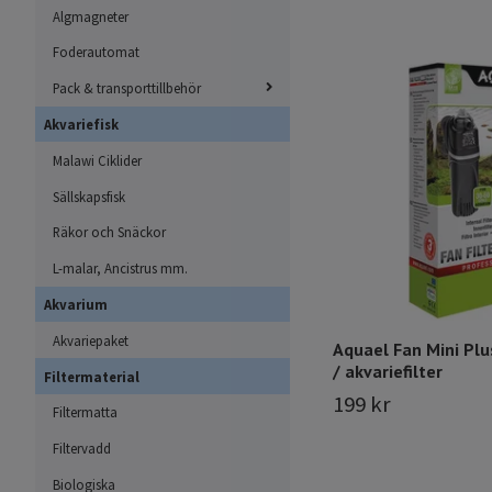
Algmagneter
Foderautomat
Pack & transporttillbehör
Akvariefisk
Malawi Ciklider
Sällskapsfisk
Räkor och Snäckor
L-malar, Ancistrus mm.
Akvarium
Akvariepaket
Aquael Fan Mini Plus
/ akvariefilter
Filtermaterial
199 kr
Filtermatta
Filtervadd
Biologiska