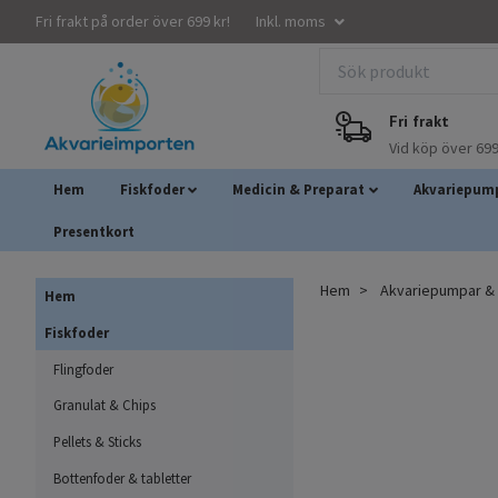
Fri frakt på order över 699 kr!
Inkl. moms
Fri frakt
Vid köp över 699
Hem
Fiskfoder
Medicin & Preparat
Akvariepump
Presentkort
Hem
Akvariepumpar & A
Hem
Fiskfoder
Flingfoder
Granulat & Chips
Pellets & Sticks
Bottenfoder & tabletter