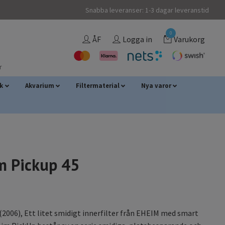
Snabba leveranser: 1-3 dagar leveranstid
0
ÅF
Logga in
Varukorg
r
sk
Akvarium
Filtermaterial
Nya varor
m Pickup 45
(2006), Ett litet smidigt innerfilter från EHEIM med smart