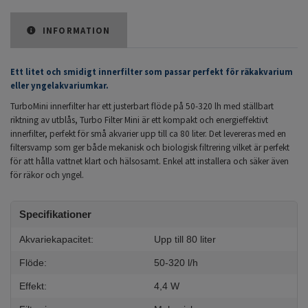
INFORMATION
Ett litet och smidigt innerfilter som passar perfekt för räkakvarium
eller yngelakvariumkar.
TurboMini innerfilter har ett justerbart flöde på 50-320 lh med ställbart
riktning av utblås,
Turbo Filter Mini är ett kompakt och energieffektivt
innerfilter, perfekt för små akvarier upp till ca 80 liter.
Det levereras med en
filtersvamp som ger både mekanisk och biologisk filtrering vilket är perfekt
för att hålla vattnet klart och hälsosamt. Enkel att installera och säker även
för räkor och yngel.
Specifikationer
Akvariekapacitet:
Upp till 80 liter
Flöde:
50-320 l/h
Effekt:
4,4 W