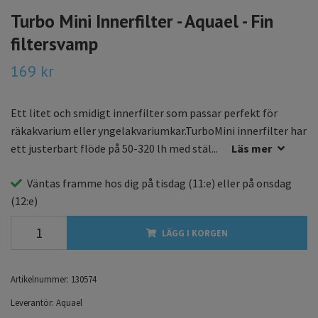
Turbo Mini Innerfilter - Aquael - Fin
filtersvamp
169 kr
Ett litet och smidigt innerfilter som passar perfekt för
räkakvarium eller yngelakvariumkar.TurboMini innerfilter har
ett justerbart flöde på 50-320 lh med stäl...
Läs mer
Väntas framme hos dig på
tisdag
(11:e) eller på
onsdag
(12:e)
LÄGG I KORGEN
Artikelnummer:
130574
Leverantör:
Aquael