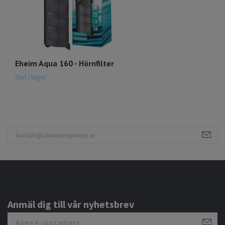
Eheim Aqua 160 - Hörnfilter
L
1
Slut i lager
Anmäl dig till vår nyhetsbrev