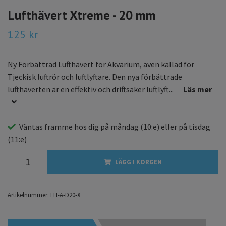
Lufthävert Xtreme - 20 mm
125 kr
Ny Förbättrad Lufthävert för Akvarium, även kallad för
Tjeckisk luftrör och luftlyftare. Den nya förbättrade
lufthäverten är en effektiv och driftsäker luftlyft...
Läs mer
Väntas framme hos dig på
måndag
(10:e) eller på
tisdag
(11:e)
LÄGG I KORGEN
Artikelnummer:
LH-A-D20-X