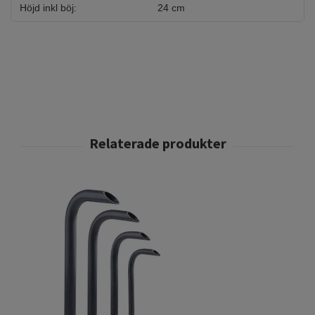
Höjd inkl böj:
24 cm
L
1