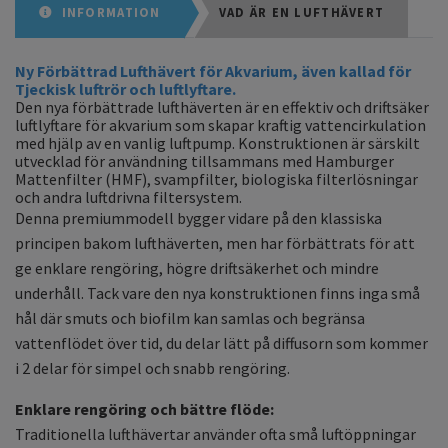
INFORMATION
VAD ÄR EN LUFTHÄVERT
Ny Förbättrad Lufthävert för Akvarium, även kallad för
Tjeckisk luftrör och luftlyftare.
Den nya förbättrade lufthäverten är en effektiv och driftsäker
luftlyftare för akvarium som skapar kraftig vattencirkulation
med hjälp av en vanlig luftpump. Konstruktionen är särskilt
utvecklad för användning tillsammans med Hamburger
Mattenfilter (HMF), svampfilter, biologiska filterlösningar
och andra luftdrivna filtersystem.
Denna premiummodell bygger vidare på den klassiska
principen bakom lufthäverten, men har förbättrats för att
ge enklare rengöring, högre driftsäkerhet och mindre
underhåll. Tack vare den nya konstruktionen finns inga små
hål där smuts och biofilm kan samlas och begränsa
vattenflödet över tid, du delar lätt på diffusorn som kommer
i 2 delar för simpel och snabb rengöring.
Enklare rengöring och bättre flöde:
Traditionella lufthävertar använder ofta små luftöppningar