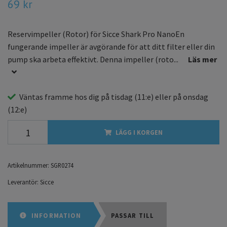
69 kr
Reservimpeller (Rotor) för Sicce Shark Pro NanoEn
fungerande impeller är avgörande för att ditt filter eller din
pump ska arbeta effektivt. Denna impeller (roto...
Läs mer
Väntas framme hos dig på
tisdag
(11:e) eller på
onsdag
(12:e)
LÄGG I KORGEN
Artikelnummer:
SGR0274
Leverantör:
Sicce
INFORMATION
PASSAR TILL