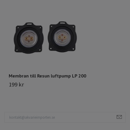
Membran till Resun luftpump LP 200
U
199 kr
1