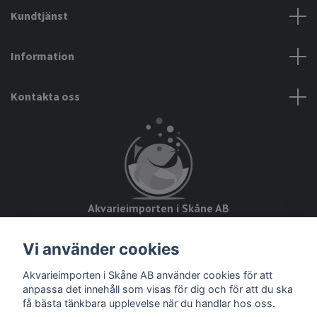
Kundtjänst
Information
Kontakta oss
Akvarieimporten i Skåne AB
Hörjavägen 2
Vi använder cookies
28234 Tyringe
Akvarieimporten i Skåne AB använder cookies för att
Org.nr: 559093-8832
anpassa det innehåll som visas för dig och för att du ska
få bästa tänkbara upplevelse när du handlar hos oss.