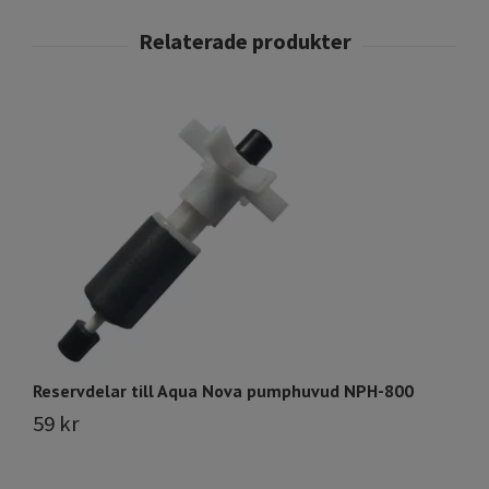
Reservdelar till Aqua Nova pumphuvud NPH-800
Re
59 kr
2