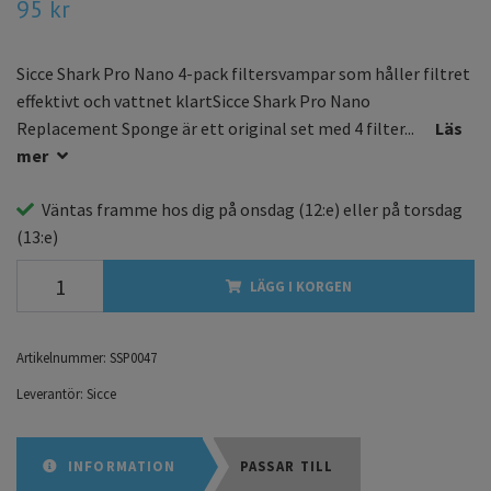
95 kr
Sicce Shark Pro Nano 4-pack filtersvampar som håller filtret
effektivt och vattnet klartSicce Shark Pro Nano
Replacement Sponge är ett original set med 4 filter...
Läs
mer
Väntas framme hos dig på
onsdag
(12:e) eller på
torsdag
(13:e)
LÄGG I KORGEN
Artikelnummer:
SSP0047
Leverantör:
Sicce
INFORMATION
PASSAR TILL