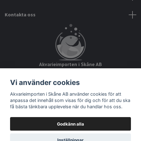
Kontakta oss
Akvarieimporten i Skåne AB
Hörjavägen 2
Vi använder cookies
28234 Tyringe
Akvarieimporten i Skåne AB använder cookies för att
Org.nr: 559093-8832
anpassa det innehåll som visas för dig och för att du ska
få bästa tänkbara upplevelse när du handlar hos oss.
Godkänn alla
© 2026 Akvarieimporten
Inställningar