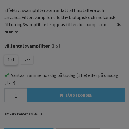
Effektivt svampfilter som är lätt att installera och
använda.Filtersvamp för effektiv biologisk och mekanisk
filtreringSvampfiltret kopplas till en luftpump som...
Läs
mer
1 st
Välj antal svampfilter
1 st
6 st
Väntas framme hos dig på
tisdag
(11:e) eller på
onsdag
(12:e)
LÄGG I KORGEN
Artikelnummer:
XY-2835A