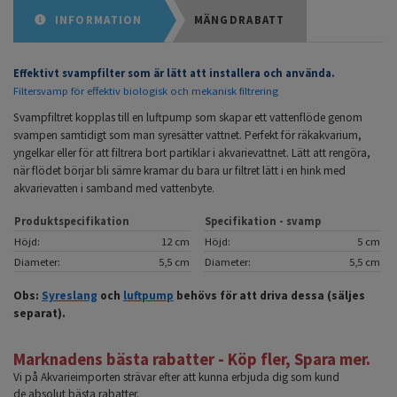
INFORMATION
MÄNGDRABATT
Effektivt svampfilter som är lätt att installera och använda.
Filtersvamp för effektiv biologisk och mekanisk filtrering
Svampfiltret kopplas till en luftpump som skapar ett vattenflöde genom
svampen samtidigt som man syresätter vattnet. Perfekt för räkakvarium,
yngelkar eller för att filtrera bort partiklar i akvarievattnet. Lätt att rengöra,
när flödet börjar bli sämre kramar du bara ur filtret lätt i en hink med
akvarievatten i samband med vattenbyte.
Produktspecifikation
Specifikation - svamp
Höjd:
12 cm
Höjd:
5 cm
Diameter:
5,5 cm
Diameter:
5,5 cm
Obs:
Syreslang
och
luftpump
behövs för att driva dessa (säljes
separat).
Marknadens bästa rabatter - Köp fler, Spara mer.
Vi på Akvarieimporten strävar efter att kunna erbjuda dig som kund
de absolut bästa rabatter.