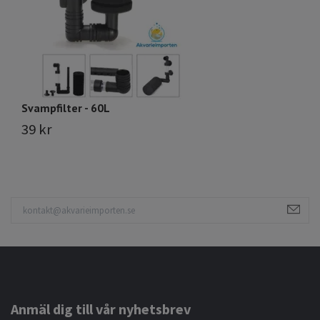
Svampfilter - 60L
Bo
39 kr
4
Anmäl dig till vår nyhetsbrev