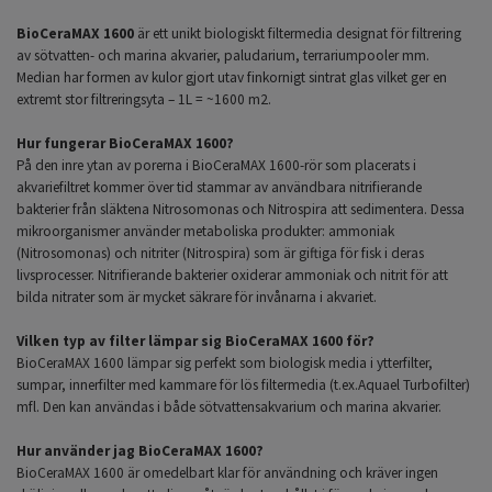
BioCeraMAX 1600
är ett unikt biologiskt filtermedia designat för filtrering
av sötvatten- och marina akvarier, paludarium, terrariumpooler mm.
Median har formen av kulor gjort utav finkornigt sintrat glas vilket ger en
extremt stor filtreringsyta – 1L = ~1600 m2.
Hur fungerar BioCeraMAX 1600?
På den inre ytan av porerna i BioCeraMAX 1600-rör som placerats i
akvariefiltret kommer över tid stammar av användbara nitrifierande
bakterier från släktena Nitrosomonas och Nitrospira att sedimentera. Dessa
mikroorganismer använder metaboliska produkter: ammoniak
(Nitrosomonas) och nitriter (Nitrospira) som är giftiga för fisk i deras
livsprocesser. Nitrifierande bakterier oxiderar ammoniak och nitrit för att
bilda nitrater som är mycket säkrare för invånarna i akvariet.
Vilken typ av filter lämpar sig BioCeraMAX 1600 för?
BioCeraMAX 1600 lämpar sig perfekt som biologisk media i ytterfilter,
sumpar, innerfilter med kammare för lös filtermedia (t.ex.Aquael Turbofilter)
mfl. Den kan användas i både sötvattensakvarium och marina akvarier.
Hur använder jag BioCeraMAX 1600?
BioCeraMAX 1600 är omedelbart klar för användning och kräver ingen