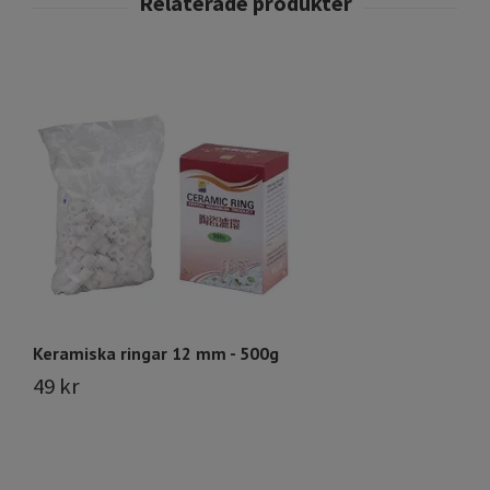
Keramiska ringar 12 mm - 500g
Aq
49 kr
1