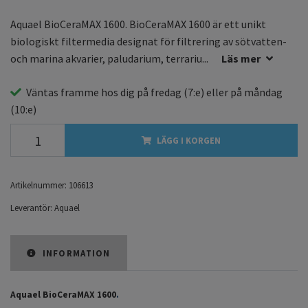
Aquael BioCeraMAX 1600. BioCeraMAX 1600 är ett unikt
biologiskt filtermedia designat för filtrering av sötvatten-
och marina akvarier, paludarium, terrariu...
Läs mer
Väntas framme hos dig på
fredag
(7:e) eller på
måndag
(10:e)
LÄGG I KORGEN
Artikelnummer:
106613
Leverantör:
Aquael
INFORMATION
Aquael BioCeraMAX 1600
.