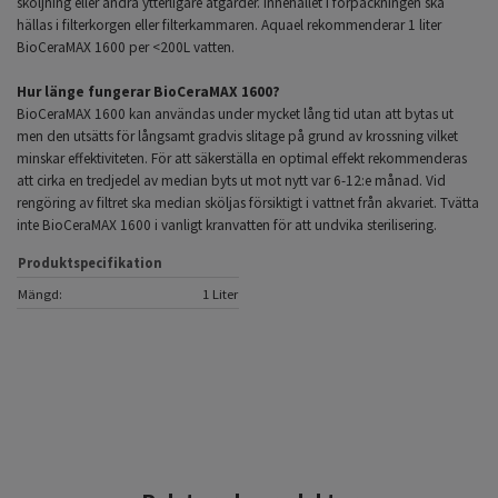
sköljning eller andra ytterligare åtgärder. Innehållet i förpackningen ska
hällas i filterkorgen eller filterkammaren. Aquael rekommenderar 1 liter
BioCeraMAX 1600 per <200L vatten.
Hur länge fungerar BioCeraMAX 1600?
BioCeraMAX 1600 kan användas under mycket lång tid utan att bytas ut
men den utsätts för långsamt gradvis slitage på grund av krossning vilket
minskar effektiviteten. För att säkerställa en optimal effekt rekommenderas
att cirka en tredjedel av median byts ut mot nytt var 6-12:e månad. Vid
rengöring av filtret ska median sköljas försiktigt i vattnet från akvariet. Tvätta
inte BioCeraMAX 1600 i vanligt kranvatten för att undvika sterilisering.
Produktspecifikation
Mängd:
1 Liter