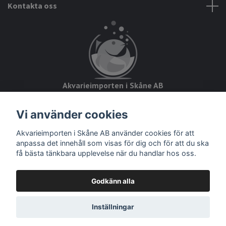
Kontakta oss
Akvarieimporten i Skåne AB
Hörjavägen 2
Vi använder cookies
28234 Tyringe
Akvarieimporten i Skåne AB använder cookies för att
Org.nr: 559093-8832
anpassa det innehåll som visas för dig och för att du ska
få bästa tänkbara upplevelse när du handlar hos oss.
Godkänn alla
© 2026 Akvarieimporten
Inställningar