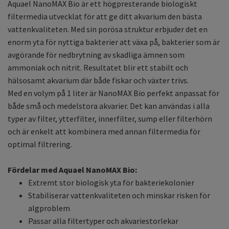
Aquael NanoMAX Bio är ett högpresterande biologiskt
filtermedia utvecklat för att ge ditt akvarium den bästa
vattenkvaliteten. Med sin porösa struktur erbjuder det en
enorm yta för nyttiga bakterier att växa på, bakterier som är
avgörande för nedbrytning av skadliga ämnen som
ammoniak och nitrit. Resultatet blir ett stabilt och
hälsosamt akvarium där både fiskar och växter trivs.
Med en volym på 1 liter är NanoMAX Bio perfekt anpassat för
både små och medelstora akvarier. Det kan användas i alla
typer av filter, ytterfilter, innerfilter, sump eller filterhörn
och är enkelt att kombinera med annan filtermedia för
optimal filtrering.
Fördelar med Aquael NanoMAX Bio:
Extremt stor biologisk yta för bakteriekolonier
Stabiliserar vattenkvaliteten och minskar risken för
algproblem
Passar alla filtertyper och akvariestorlekar