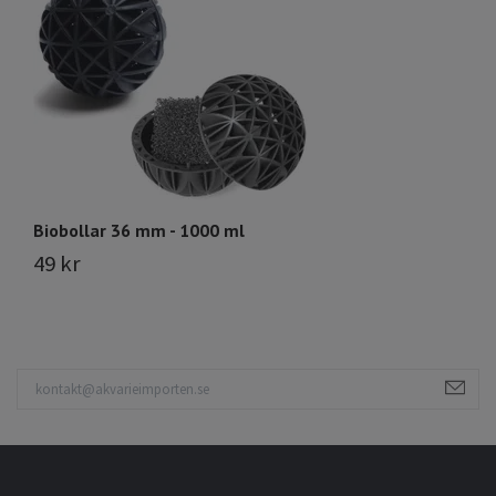
Biobollar 36 mm - 1000 ml
N
49 kr
1