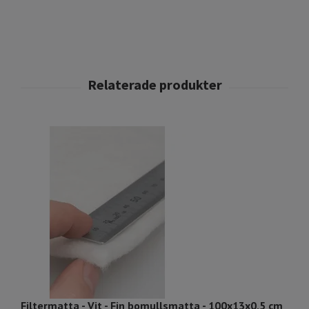
Filtermatta - Vit - Fin bomullsmatta - 100x13x0,5 cm
Fi