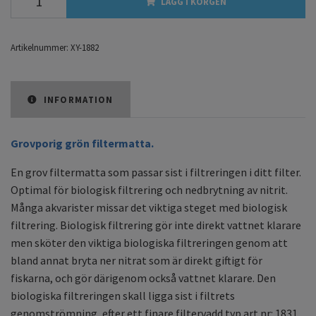
LÄGG I KORGEN
Artikelnummer:
XY-1882
INFORMATION
Grovporig grön filtermatta.
En grov filtermatta som passar sist i filtreringen i ditt filter.
Optimal för biologisk filtrering och nedbrytning av nitrit.
Många akvarister missar det viktiga steget med biologisk
filtrering. Biologisk filtrering gör inte direkt vattnet klarare
men sköter den viktiga biologiska filtreringen genom att
bland annat bryta ner nitrat som är direkt giftigt för
fiskarna, och gör därigenom också vattnet klarare. Den
biologiska filtreringen skall ligga sist i filtrets
genomströmning, efter ett finare filtervadd typ art.nr: 1831