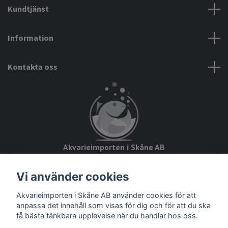
Kundtjänst
Information
Kontakta oss
Akvarieimporten i Skåne AB
Hörjavägen 2
Vi använder cookies
28234 Tyringe
Akvarieimporten i Skåne AB använder cookies för att
Org.nr: 559093-8832
anpassa det innehåll som visas för dig och för att du ska
få bästa tänkbara upplevelse när du handlar hos oss.