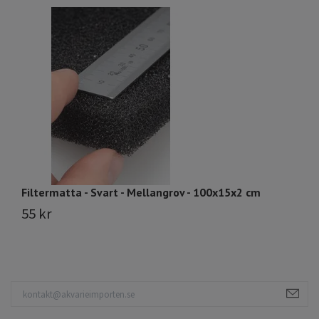
Filtermatta - Svart - Mellangrov - 100x15x2 cm
Fi
55 kr
6