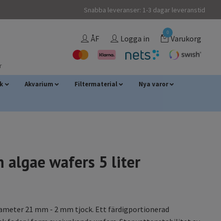
Snabba leveranser: 1-3 dagar leveranstid
0
ÅF
Logga in
Varukorg
r
sk
Akvarium
Filtermaterial
Nya varor
 algae wafers 5 liter
iameter 21 mm - 2 mm tjock. Ett färdigportionerad