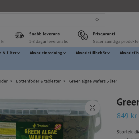
Snabb leverans
Prisgaranti
 kr
1-3 dagar leveranstid
Gäller samtliga produkte
 & filter
Akvarieinredning
Akvarietillbehör
Akvariefi
foder
Bottenfoder & tabletter
Green algae wafers 5 liter
Green
849 kr
Storlek: d