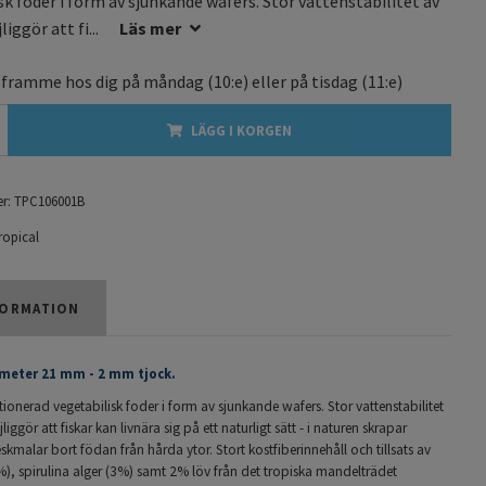
sk foder i form av sjunkande wafers. Stor vattenstabilitet av
iggör att fi...
Läs mer
 framme hos dig på
måndag
(10:e) eller på
tisdag
(11:e)
LÄGG I KORGEN
r:
TPC106001B
ropical
ORMATION
ameter 21 mm - 2 mm tjock.
tionerad vegetabilisk foder i form av sjunkande wafers. Stor vattenstabilitet
iggör att fiskar kan livnära sig på ett naturligt sätt - i naturen skrapar
malar bort födan från hårda ytor. Stort kostfiberinnehåll och tillsats av
%), spirulina alger (3%) samt 2% löv från det tropiska mandelträdet