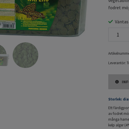
vegetabili
fodret möjl
Väntas
Artikelnumme
Leverantör:
T
INF
Storlek: di
Ett färdigpor
av fodret möjl
många harnesk
kelp alger (4