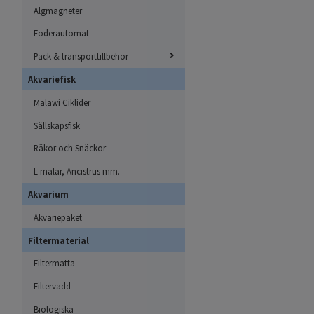
Algmagneter
Foderautomat
Pack & transporttillbehör
Akvariefisk
Malawi Ciklider
Sällskapsfisk
Räkor och Snäckor
L-malar, Ancistrus mm.
Akvarium
Akvariepaket
Filtermaterial
Filtermatta
Filtervadd
Biologiska