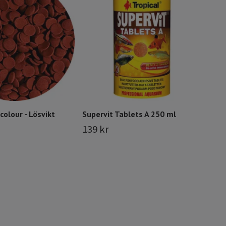
Vita
Lösv
49 
colour - Lösvikt
Supervit Tablets A 250 ml
139 kr