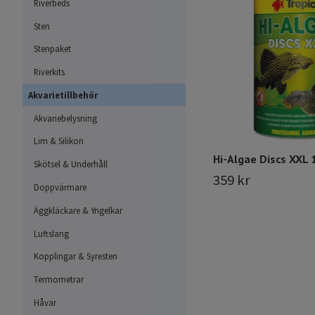
Riverbeds
Sten
Stenpaket
Riverkits
Akvarietillbehör
Akvariebelysning
Lim & Silikon
Hi-Algae Discs XXL 
Skötsel & Underhåll
359 kr
Doppvärmare
Äggkläckare & Yngelkar
Luftslang
Kopplingar & Syresten
Termometrar
Håvar