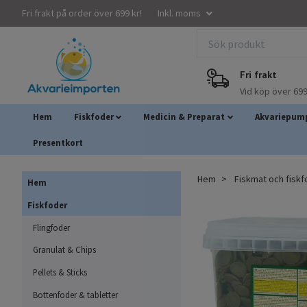
Fri frakt på order över 699 kr!
Inkl. moms
Fri frakt
Vid köp över 699
Hem
Fiskfoder
Medicin & Preparat
Akvariepump
Presentkort
Hem
Fiskmat och fisk
Hem
Fiskfoder
Flingfoder
Granulat & Chips
Pellets & Sticks
Bottenfoder & tabletter