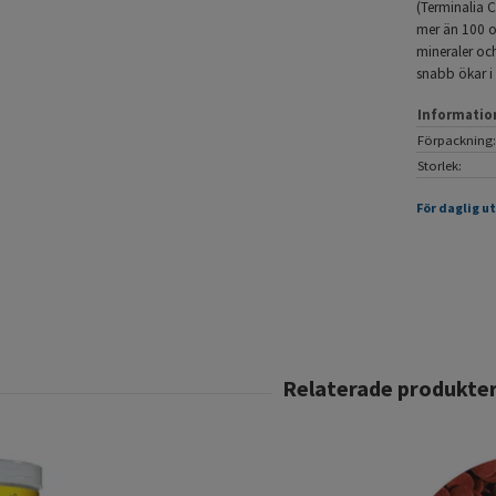
(Terminalia C
mer än 100 o
mineraler oc
snabb ökar i 
Informatio
Förpackning:
Storlek:
För daglig u