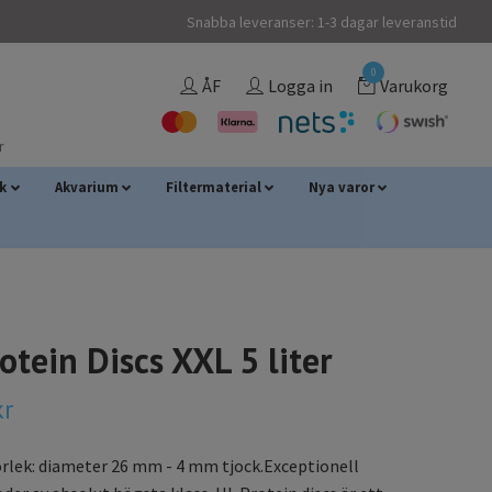
Snabba leveranser: 1-3 dagar leveranstid
0
ÅF
Logga in
Varukorg
r
sk
Akvarium
Filtermaterial
Nya varor
otein Discs XXL 5 liter
kr
rlek: diameter 26 mm - 4 mm tjock.Exceptionell