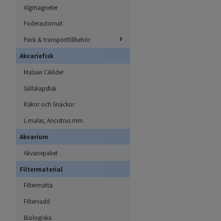
Algmagneter
Foderautomat
Pack & transporttillbehör
Akvariefisk
Malawi Ciklider
Sällskapsfisk
Räkor och Snäckor
L-malar, Ancistrus mm.
Akvarium
Akvariepaket
Filtermaterial
Filtermatta
Filtervadd
Biologiska