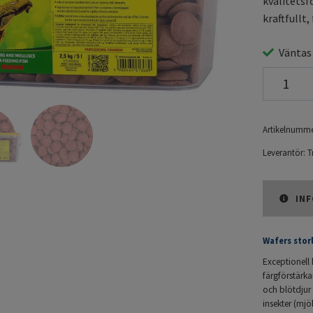
kvalitetsf
kraftfullt
Väntas
Artikelnumme
Leverantör:
T
INF
Wafers stor
Exceptionell k
färgförstärka
och blötdjur 
insekter (mjö