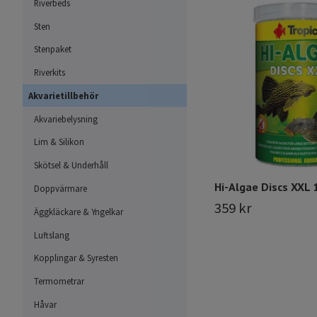
Riverbeds
Sten
Stenpaket
Riverkits
Akvarietillbehör
Akvariebelysning
Lim & Silikon
Skötsel & Underhåll
Hi-Algae Discs XXL 
Doppvärmare
359 kr
Äggkläckare & Yngelkar
Luftslang
Kopplingar & Syresten
Termometrar
Håvar