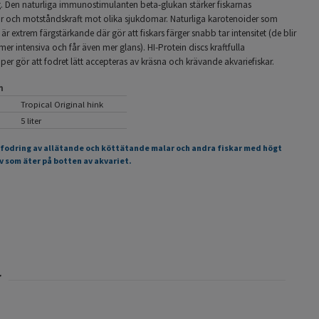
g. Den naturliga immunostimulanten beta-glukan stärker fiskarnas
 och motståndskraft mot olika sjukdomar. Naturliga karotenoider som
 är extrem färgstärkande där gör att fiskars färger snabb tar intensitet (de blir
er intensiva och får även mer glans). HI-Protein discs kraftfulla
r gör att fodret lätt accepteras av kräsna och krävande akvariefiskar.
n
Tropical Original hink
5 liter
tfodring av allätande och köttätande malar och andra fiskar med högt
 som äter på botten av akvariet.