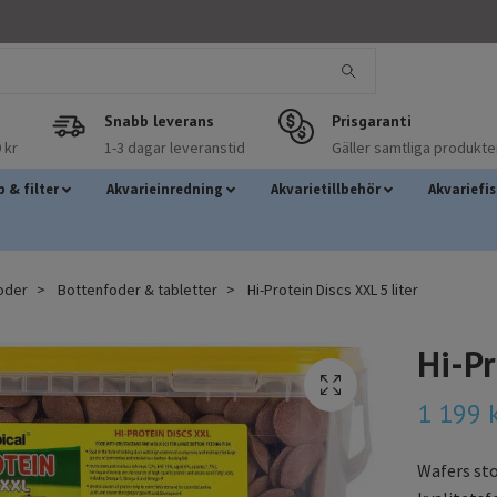
Snabb leverans
Prisgaranti
 kr
1-3 dagar leveranstid
Gäller samtliga produkte
 & filter
Akvarieinredning
Akvarietillbehör
Akvariefi
foder
Bottenfoder & tabletter
Hi-Protein Discs XXL 5 liter
Hi-Pr
1 199 
Wafers sto