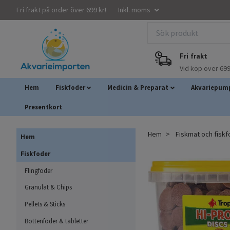
Fri frakt på order över 699 kr!
Inkl. moms
Fri frakt
Vid köp över 699
Hem
Fiskfoder
Medicin & Preparat
Akvariepump
Presentkort
Hem
Fiskmat och fisk
Hem
Fiskfoder
Flingfoder
Granulat & Chips
Pellets & Sticks
Bottenfoder & tabletter