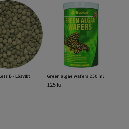
Gree
79 
ets B - Lösvikt
Green algae wafers 250 ml
125 kr