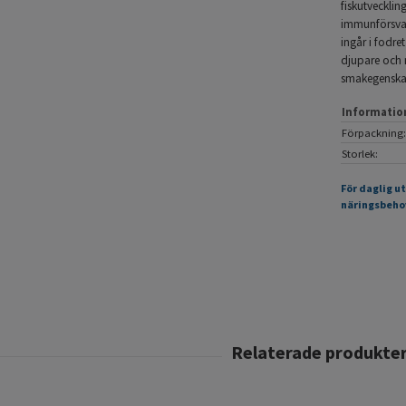
fiskutvecklin
immunförsvar
ingår i fodret
djupare och m
smakegenskape
Informatio
Förpackning:
Storlek:
För daglig u
näringsbehov