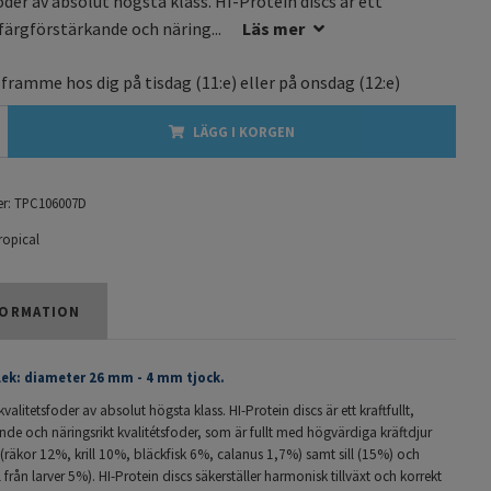
oder av absolut högsta klass. HI-Protein discs är ett
, färgförstärkande och näring...
Läs mer
 framme hos dig på
tisdag
(11:e) eller på
onsdag
(12:e)
LÄGG I KORGEN
r:
TPC106007D
ropical
ORMATION
lek: diameter 26 mm - 4 mm tjock.
valitetsfoder av absolut högsta klass. HI-Protein discs är ett kraftfullt,
nde och näringsrikt kvalitétsfoder, som är fullt med högvärdiga kräftdjur
(räkor 12%, krill 10%, bläckfisk 6%, calanus 1,7%) samt sill (15%) och
l från larver 5%). HI-Protein discs säkerställer harmonisk tillväxt och korrekt