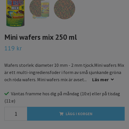
Mini wafers mix 250 ml
119 kr
Wafers storlek: diameter 10 mm - 2 mm tjock.Mini wafers Mix
är ett multi-ingrediensfoder i form av små sjunkande gröna
och röda wafers. Mini wafers mix är avset...
Läs mer
Väntas framme hos dig på
måndag
(10:e) eller på
tisdag
(11:e)
LÄGG I KORGEN