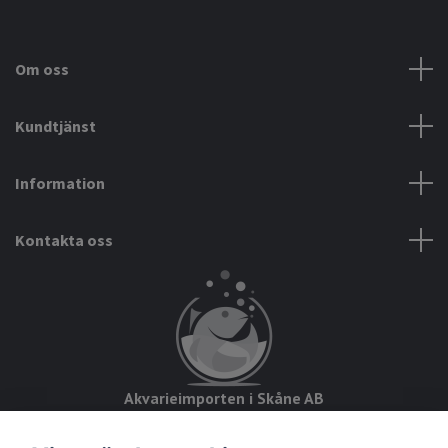
Om oss
Kundtjänst
Information
Kontakta oss
Akvarieimporten i Skåne AB
Hörjavägen 2