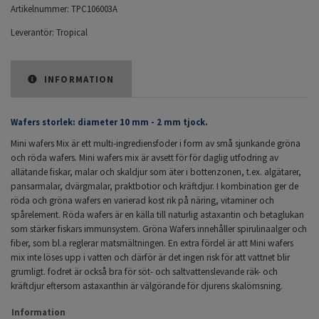
Artikelnummer:
TPC106003A
Leverantör:
Tropical
INFORMATION
Wafers storlek: diameter 10 mm - 2 mm tjock.
Mini wafers Mix är ett multi-ingrediensfoder i form av små sjunkande gröna
och röda wafers. Mini wafers mix är avsett för för daglig utfodring av
allätande fiskar, malar och skaldjur som äter i bottenzonen, t.ex. algätarer,
pansarmalar, dvärgmalar, praktbotior och kräftdjur. I kombination ger de
röda och gröna wafers en varierad kost rik på näring, vitaminer och
spårelement. Röda wafers är en källa till naturlig astaxantin och betaglukan
som stärker fiskars immunsystem. Gröna Wafers innehåller spirulinaalger och
fiber, som bl.a reglerar matsmältningen. En extra fördel är att Mini wafers
mix inte löses upp i vatten och därför är det ingen risk för att vattnet blir
grumligt. fodret är också bra för söt- och saltvattenslevande räk- och
kräftdjur eftersom astaxanthin är välgörande för djurens skalömsning.
Information