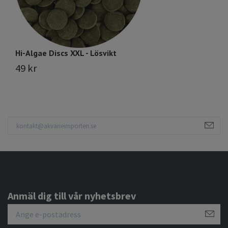
Hi-Algae Discs XXL - Lösvikt
Hi
49 kr
8
Anmäl dig till vår nyhetsbrev