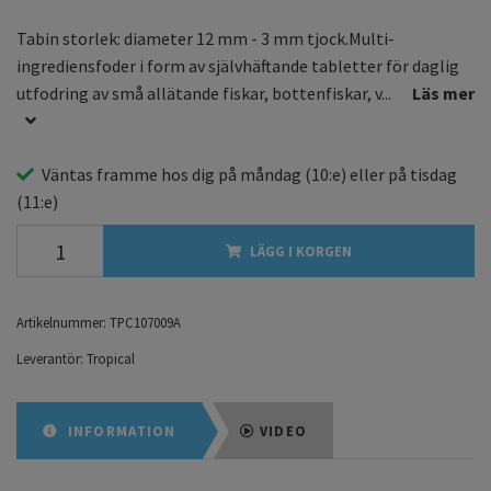
Tabin storlek: diameter 12 mm - 3 mm tjock.Multi-
ingrediensfoder i form av självhäftande tabletter för daglig
utfodring av små allätande fiskar, bottenfiskar, v...
Läs mer
Väntas framme hos dig på
måndag
(10:e) eller på
tisdag
(11:e)
LÄGG I KORGEN
Artikelnummer:
TPC107009A
Leverantör:
Tropical
INFORMATION
VIDEO