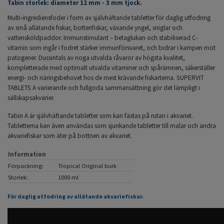
Tabin storlek: diameter 12 mm - 3 mm tjock.
Multi-ingrediensfoder i form av självhäftande tabletter för daglig utfodring
av små allätande fiskar, bottenfiskar, växande yngel, sniglar och
vattensköldpaddor. Immunstimulant – betaglukan och stabiliserad C-
vitamin som ingår i fodret stärker immunförsvaret, och bidrar i kampen mot
patogener. Dussintals av noga utvalda råvaror av högsta kvalitet,
kompletterade med optimalt utvalda vitaminer och spårämnen, säkerställer
energi- och näringsbehovet hos de mest krävande fiskarterna. SUPERVIT
TABLETS A varierande och fullgoda sammansättning gör det lämpligt i
sällskapsakvarier.
Tabin A är självhäftande tabletter som kan fästas på rutan i akvariet.
Tabletterna kan även användas som sjunkande tabletter till malar och andra
akvariefiskar som äter på bottnen av akvariet.
Information
Förpackning:
Tropical Original burk
Storlek:
1000 ml
För daglig utfodring av allätande akvariefiskar.