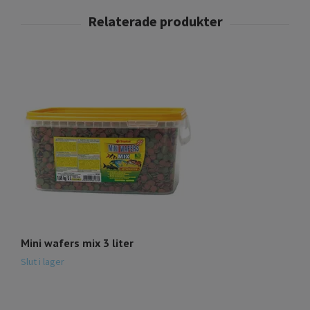
Mini wafers mix 3 liter
3
1
Slut i lager